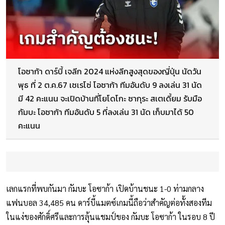
โอซาก้า ดาร์บี้ เจลีก 2024 แห่งลีกสูงสุดของญี่ปุ่น นัดวัน
พุธ ที่ 2 ต.ค.67 เซเรโซ่ โอซาก้า ทีมอันดับ 9 ลงเล่น 31 นัด
มี 42 คะแนน จะเปิดบ้านที่โยโดโกะ ซากุระ สเตเดี้ยม รับมือ
กัมบะ โอซาก้า ทีมอันดับ 5 ที่ลงเล่น 31 นัด เก็บมาได้ 50
คะแนน
เลกแรกที่พบกันมา กัมบะ โอซาก้า เปิดบ้านชนะ 1-0 ท่ามกลาง
แฟนบอล 34,485 คน ดาร์บี้แมตซ์เกมนี้ถือว่าสำคัญต่อทั้งสองทีม
ในแง่ของศักดิ์ศรีและการลุ้นแชมป์ของ กัมบะ โอซาก้า ในรอบ 8 ปี