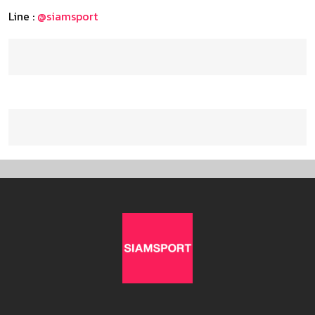
Line :
@siamsport