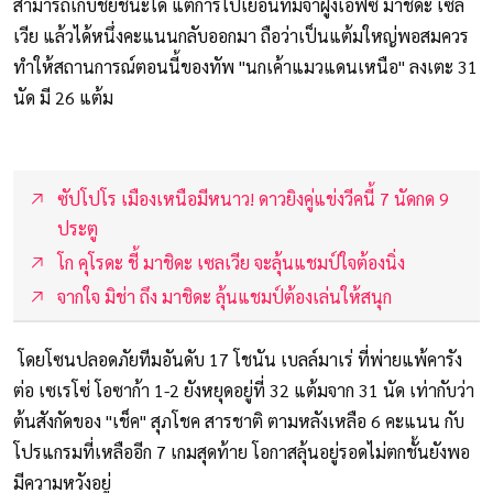
สามารถเก็บชัยชนะได้ แต่การไปเยือนทีมจ่าฝูงเอฟซี มาชิดะ เซล
เวีย แล้วได้หนึ่งคะแนนกลับออกมา ถือว่าเป็นแต้มใหญ่พอสมควร
ทำให้สถานการณ์ตอนนี้ของทัพ "นกเค้าแมวแดนเหนือ" ลงเตะ 31
นัด มี 26 แต้ม
ซัปโปโร เมืองเหนือมีหนาว! ดาวยิงคู่แข่งวีคนี้ 7 นัดกด 9
ประตู
โก คุโรดะ ชี้ มาชิดะ เซลเวีย จะลุ้นแชมป์ใจต้องนิ่ง
จากใจ มิช่า ถึง มาชิดะ ลุ้นแชมป์ต้องเล่นให้สนุก
โดยโซนปลอดภัยทีมอันดับ 17 โชนัน เบลล์มาเร่ ที่พ่ายแพ้คารัง
ต่อ เซเรโซ่ โอซาก้า 1-2 ยังหยุดอยู่ที่ 32 แต้มจาก 31 นัด เท่ากับว่า
ต้นสังกัดของ "เช็ค" สุภโชค สารชาติ ตามหลังเหลือ 6 คะแนน กับ
โปรแกรมที่เหลืออีก 7 เกมสุดท้าย โอกาสลุ้นอยู่รอดไม่ตกชั้นยังพอ
มีความหวังอยู่