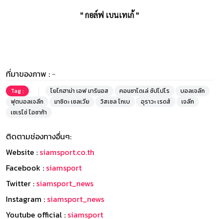
" กอล์ฟ เบนเทเก้ "
ที่มาของภาพ :
-
Tag :
โยโกฮาม่า เอฟ มารินอส
คอนซาโดเล่ ซัปโปโร
บอลเจลีก
ฟุตบอลเจลีก
มาชิดะ เซลเวีย
วิสเซล โกเบ
อุราวะ เรดส์
เจลีก
เซเรโซ่ โอซาก้า
ติดตามช่องทางอื่นๆ:
Website :
siamsport.co.th
Facebook :
siamsport
Twitter :
siamsport_news
Instagram :
siamsport_news
Youtube official :
siamsport