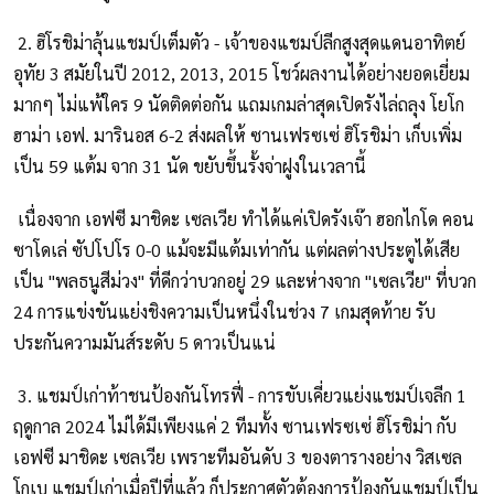
2. ฮิโรชิม่าลุ้นแชมป์เต็มตัว - เจ้าของแชมป์ลีกสูงสุดแดนอาทิตย์
อุทัย 3 สมัยในปี 2012, 2013, 2015 โชว์ผลงานได้อย่างยอดเยี่ยม
มากๆ ไม่แพ้ใคร 9 นัดติดต่อกัน แถมเกมล่าสุดเปิดรังไล่ถลุง โยโก
ฮาม่า เอฟ. มารินอส 6-2 ส่งผลให้ ซานเฟรซเซ่ ฮิโรชิม่า เก็บเพิ่ม
เป็น 59 แต้ม จาก 31 นัด ขยับขึ้นรั้งจ่าฝูงในเวลานี้
เนื่องจาก เอฟซี มาชิดะ เซลเวีย ทำได้แค่เปิดรังเจ๊า ฮอกไกโด คอน
ซาโดเล่ ซัปโปโร 0-0 แม้จะมีแต้มเท่ากัน แต่ผลต่างประตูได้เสีย
เป็น "พลธนูสีม่วง" ที่ดีกว่าบวกอยู่ 29 และห่างจาก "เซลเวีย" ที่บวก
24 การแข่งขันแย่งชิงความเป็นหนึ่งในช่วง 7 เกมสุดท้าย รับ
ประกันความมันส์ระดับ 5 ดาวเป็นแน่
3. แชมป์เก่าท้าชนป้องกันโทรฟี่ - การขับเคี่ยวแย่งแชมป์เจลีก 1
ฤดูกาล 2024 ไม่ได้มีเพียงแค่ 2 ทีมทั้ง ซานเฟรซเซ่ ฮิโรชิม่า กับ
เอฟซี มาชิดะ เซลเวีย เพราะทีมอันดับ 3 ของตารางอย่าง วิสเซล
โกเบ แชมป์เก่าเมื่อปีที่แล้ว ก็ประกาศตัวต้องการป้องกันแชมป์เป็น