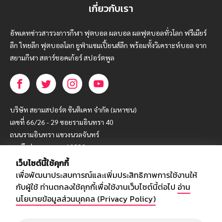
เกี่ยวกับเรา
อัพเดทข่าวสารวงการกีฬา ฟุตบอล ผลบอล ผลฟุตบอลทั่วโลก ฟรีเมียร์
ลีก ไทยลีก ฟุตบอลโลก ยูฟ่าแซมเปี้ยนส์ลีก พร้อมทั้งวิเคราะห์บอล จาก
สยามกีฬา สตาร์ชอคเก้อร์ สปอร์ตพูล
บริษัท สยามสปอร์ต ซินติเคท จำกัด (มหาชน)
เลขที่ 66/26 - 29 ซอยรามอินทรา 40
ถนนรามอินทรา แขวงนวลจันทร์
เขตบึงกุ่ม กรุงเทพฯ 10230
เว็บไซต์นี้ใช้คุกกี้
โทร : 02-5088-000
เพื่อพัฒนาประสบการณ์และเพิ่มประสิทธิภาพการใช้งานให้
อีเมล์ :
webmaster@siamsport.co.th
กับผู้ใช้ ท่านตกลงใช้คุกกี้เพื่อใช้งานเว็บไซต์นี้ต่อไป
อ่าน
เว็บไซต์ : www.siamsport.co.th
นโยบายข้อมูลส่วนบุคคล (Privacy Policy)