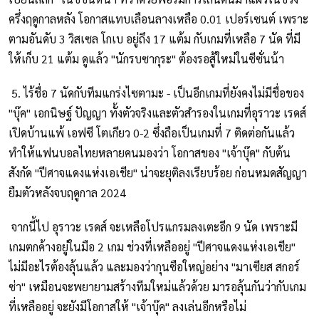
ครึ่งฤดูกาลหลัง โอกาสแทบเลือนลางเหลือ 0.01 เปอร์เซนต์ เพราะ
ตามอันดับ 3 วิสเซล โกเบ อยู่ถึง 17 แต้ม กับเกมที่เหลือ 7 นัด ที่มี
ให้เก็บ 21 แต้ม ดูแล้ว "นักรบซากุระ" ต้องรอสู้ใหม่ในซีซั่นน้า
5. ไร้ชื่อ 7 นัดกับทีมแกร่งไซตามะ - เป็นอีกเกมที่ยังคงไม่มีชื่อของ
"บุ๊ค" เอกนิษฐ์ ปัญญา ทั้งตัวจริงและตัวสำรองในเกมที่อุราวะ เรดส์
เปิดบ้านแพ้ เอฟซี โตเกียว 0-2 ซึ่งถือเป็นเกมที่ 7 ติดต่อกันแล้ว
ทำให้แฟนบอลไทยหลายคนมองว่า โอกาสของ "เจ้าบุ๊ค" กับต้น
สังกัด "ปีศาจแดงแห่งเอเชีย" น่าจะยุติลงเรียบร้อย ก่อนหมดสัญญา
ยืมตัวหลังจบฤดูกาล 2024
จากนี้ไป อุราวะ เรดส์ จะเหลือโปรแกรมลงเตะอีก 9 นัด เพราะมี
เกมตกค้างอยู่ในมือ 2 เกม ช่วงที่เหลืออยู่ "ปีศาจแดงแห่งเอเชีย"
ไม่มีอะไรต้องลุ้นแล้ว และมองว่ากุนซือใหญ่อย่าง "มาเซียส สกอร์
ซ่า" เหมือนจะพยายามสร้างทีมใหม่แล้วด้วย มารอลุ้นกันว่ากับเกม
ที่เหลืออยู่ จะยังมีโอกาสให้ "เจ้าบุ๊ค" ลงเล่นอีกหรือไม่