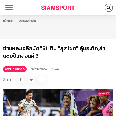
หน้าหลัก
ฟุตบอลเจลีก
ชำแหละเจลีกนัดที่31! ทีม "สุภโชค" ลุ้นระทึก,ล่า
แชมป์เหลือแค่ 3
ฟุตบอลเจลีก
9/23/2024
15:44
Share