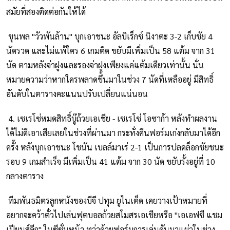
สมัยที่สองติดต่อกันให้ได้
ขุนพล "วัวพันล้าน" บุกเอาชนะ อัลบิเร็กซ์ นิงาตะ 3-2 เก็บชัย 4
นัดรวด และไม่แพ้ใคร 6 เกมติด ขยับมีเพิ่มเป็น 58 แต้ม จาก 31
นัด ตามหลังจ่าฝูงและรองจ่าฝูงเพียงแค่แต้มเดียวเท่านั้น นั่น
หมายความว่าหากใครพลาดขึ้นมาในช่วง 7 นัดที่เหลืออยู่ มีสิทธิ์
อันดับในตารางคะแนนปรับเปลี่ยนแน่นอน
4. เซเรโซ่หมดสิทธิ์บู๊ถ้วยเอเชีย - เซเรโซ่ โอซาก้า หลังทำผลงาน
ได้ไม่ดีเอาเสียเลยในช่วงที่ผ่านมา กระทั่งคืนฟอร์มเก่งกลับมาได้อีก
ครั้ง หลังบุกเอาชนะ โชนัน เบลล์มาเร่ 2-1 เป็นการปลดล็อกชัยชนะ
รอบ 9 เกมสำเร็จ มีเพิ่มเป็น 41 แต้ม จาก 30 นัด ขยับรั้งอยู่ที่ 10
กลางตาราง
ทีมพันธมิตรลูกหนังของบีจี ปทุม ยูไนเต็ด เคยวางเป้าหมายที่
อยากจะคว้าตั๋วไปเล่นฟุตบอลถ้วยสโมสรเอเชียหรือ "เอเอฟซี แชม
เปียนส์ลีก" ในซีซั่นหน้า ทว่าด้วยฟอร์มการเล่นดันมาแผ่วในช่วง