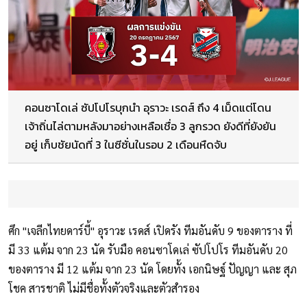
คอนซาโดเล่ ซัปโปโรบุกนำ อุราวะ เรดส์ ถึง 4 เม็ดแต่โดน
เจ้าถิ่นไล่ตามหลังมาอย่างเหลือเชื่อ 3 ลูกรวด ยังดีที่ยังยัน
อยู่ เก็บชัยนัดที่ 3 ในซีซั่นในรอบ 2 เดือนหืดจับ
ศึก "เจลีกไทยดาร์บี้" อุราวะ เรดส์ เปิดรัง ทีมอันดับ 9 ของตาราง ที่
มี 33 แต้ม จาก 23 นัด รับมือ คอนซาโดเล่ ซัปโปโร ทีมอันดับ 20
ของตาราง มี 12 แต้ม จาก 23 นัด โดยทั้ง เอกนิษฐ์ ปัญญา และ สุภ
โชค สารชาติ ไม่มีชื่อทั้งตัวจริงและตัวสำรอง