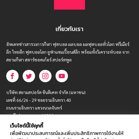
เกี่ยวกับเรา
อัพเดทข่าวสารวงการกีฬา ฟุตบอล ผลบอล ผลฟุตบอลทั่วโลก ฟรีเมียร์
ลีก ไทยลีก ฟุตบอลโลก ยูฟ่าแซมเปี้ยนส์ลีก พร้อมทั้งวิเคราะห์บอล จาก
สยามกีฬา สตาร์ชอคเก้อร์ สปอร์ตพูล
บริษัท สยามสปอร์ต ซินติเคท จำกัด (มหาชน)
เลขที่ 66/26 - 29 ซอยรามอินทรา 40
ถนนรามอินทรา แขวงนวลจันทร์
เขตบึงกุ่ม กรุงเทพฯ 10230
เว็บไซต์นี้ใช้คุกกี้
โทร : 02-5088-000
เพื่อพัฒนาประสบการณ์และเพิ่มประสิทธิภาพการใช้งานให้
อีเมล์ :
webmaster@siamsport.co.th