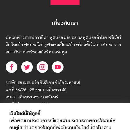
เกี่ยวกับเรา
อัพเดทข่าวสารวงการกีฬา ฟุตบอล ผลบอล ผลฟุตบอลทั่วโลก ฟรีเมียร์
ลีก ไทยลีก ฟุตบอลโลก ยูฟ่าแซมเปี้ยนส์ลีก พร้อมทั้งวิเคราะห์บอล จาก
สยามกีฬา สตาร์ชอคเก้อร์ สปอร์ตพูล
บริษัท สยามสปอร์ต ซินติเคท จำกัด (มหาชน)
เลขที่ 66/26 - 29 ซอยรามอินทรา 40
ถนนรามอินทรา แขวงนวลจันทร์
เขตบึงกุ่ม กรุงเทพฯ 10230
เว็บไซต์นี้ใช้คุกกี้
โทร : 02-5088-000
เพื่อพัฒนาประสบการณ์และเพิ่มประสิทธิภาพการใช้งานให้
อีเมล์ :
webmaster@siamsport.co.th
กับผู้ใช้ ท่านตกลงใช้คุกกี้เพื่อใช้งานเว็บไซต์นี้ต่อไป
อ่าน