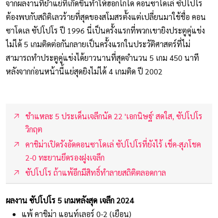
จากผลงานที่ย่ำแย่ที่เกิดขึ้นทำให้ฮอกไกโด คอนซาโดเล่ ซัปโปโร
ต้องพบกับสถิติเลวร้ายที่สุดของสโมสรตั้งแต่เปลี่ยนมาใช้ชื่อ คอน
ซาโดเล ซัปโปโร ปี 1996 นี่เป็นครั้งแรกที่พวกเขายิงประตูคู่แข่ง
ไม่ได้ 5 เกมติดต่อกันกลายเป็นครั้งแรกในประวัติศาสตร์ที่ไม่
สามารถทำประตูคู่แข่งได้ยาวนานที่สุดจำนวน 5 เกม 450 นาที
หลังจากก่อนหน้านี้แย่สุดยิงไม่ได้ 4 เกมติด ปี 2002
ชำแหละ 5 ประเด็นเจลีกนัด 22 'เอกนิษฐ์' สดใส, ซัปโปโร
วิกฤต
คาชิม่าเปิดรังอัดคอนซาโดเล่ ซัปโปโรที่ยังไร้ เช็ค-สุภโชค
2-0 ทะยานยึดรองฝูงเจลีก
ซัปโปโร ถ้าแพ้อีกมีสิทธิ์ทำลายสถิติตลอดกาล
ผลงาน ซัปโปโร 5 เกมหลังสุด เจลีก 2024
แพ้ คาชิม่า แอนท์เลอร์ 0-2 (เยือน)