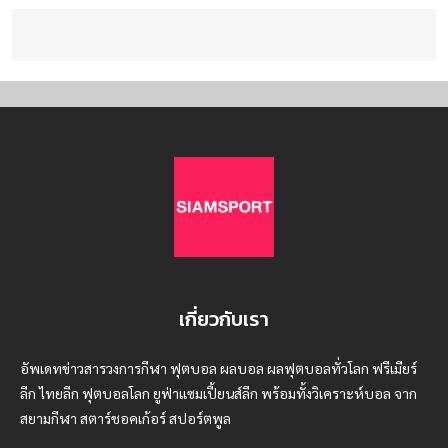
เกี่ยวกับเรา
อัพเดทข่าวสารวงการกีฬา ฟุตบอล ผลบอล ผลฟุตบอลทั่วโลก ฟรีเมียร์
ลีก ไทยลีก ฟุตบอลโลก ยูฟ่าแซมเปี้ยนส์ลีก พร้อมทั้งวิเคราะห์บอล จาก
สยามกีฬา สตาร์ชอคเก้อร์ สปอร์ตพูล