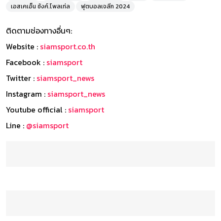
เอสเคเอ็น ซังค์.โพลเท่ล
ฟุตบอลเจลีก 2024
ติดตามช่องทางอื่นๆ:
Website :
siamsport.co.th
Facebook :
siamsport
Twitter :
siamsport_news
Instagram :
siamsport_news
Youtube official :
siamsport
Line :
@siamsport