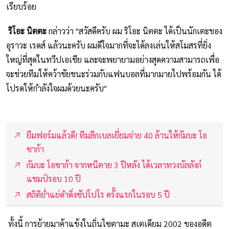
เรียบร้อย
ริโอะ นิตตะ
กล่าวว่า "สวัสดีครับ ผม ริโอะ นิตตะ ได้เป็นนักเตะของ
อุราวะ เรดส์ แล้วนะครับ ผมดีใจมากที่จะได้ลงเล่นให้สโมสรที่ยิ่ง
ใหญ่ที่สุดในทวีปเอเชีย และจะพยายามอย่างสุดความสามารถเพื่อ
จะช่วยทีมให้คว้าชัยชนะร่วมกับแฟนบอลที่มากมายไปพร้อมกัน ได้
โปรดให้กำลังใจผมด้วยนะครับ"
ยืมฟอร์มแล้วดี! ทีมลีกเบลเยี่ยมจ่าย 40 ล้านให้กัมบะ โอ
ซาก้า
กัมบะ โอซาก้า จากหนีตาย 3 ปีหลัง ได้เวลาทวงบัลลังก์
แชมป์รอบ 10 ปี
สถิติย่ำแย่ดำดิ่งซัปโปโร ครั้งแรกในรอบ 5 ปี
ทั้งนี้ การย้ายมาค้าแข้งในถิ่นไซตามะ สเตเดียม 2002 ของอดีต