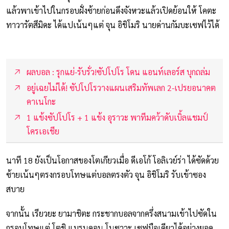
แล้วพาเข้าไปในกรอบฝั่งซ้ายก่อนดึงจังหวะแล้วเปิดย้อนให้ โคตะ
ทาวารัตสึมิดะ ได้แปเน้นๆแต่ จุน อิชิโมริ นายด่านกัมบะเซฟไว้ได้
ผลบอล : รุกแย่-รับรั่ว!ซัปโปโร โดน แอนท์เลอร์ส บุกถล่ม
อยู่เฉยไม่ได้! ซัปโปโรวางแผนเสริมทัพเลก 2-เปรยอนาคต
คาเนโกะ
1 แข้งซัปโปโร + 1 แข้ง อุราวะ พาทีมคว้าดับเบิ้ลแชมป์
โครเอเชีย
นาที 18 ยังเป็นโอกาสของโตเกียวเมื่อ ดีเอโก้ โอลิเวย์ร่า ได้ซัดด้วย
ซ้ายเน้นๆตรงกรอบโทษแต่บอลตรงตัว จุน อิชิโมริ รับเข้าซอง
สบาย
จากนั้น เรียวยะ ยามาชิตะ กระชากบอลจากครึ่งสนามเข้าไปซัดใน
กรอบโทษแต่ โตชิ แบรนดอน โนซาวะ เซฟมือเดียวได้อย่างยอด