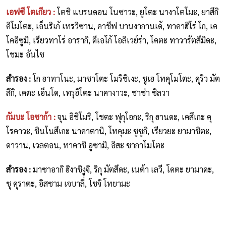
เอฟซี โตเกียว :
โตชิ แบรนดอน โนซาวะ, ยูโตะ นางาโตโมะ, ยาสึกิ
คิโมโตะ, เอ็นริเก้ เทรวิซาน, คาชีฟ บานงากานเด้, ทาคาฮิโร่ โก, เค
โคอิซูมิ, เรียวทาโร่ อารากิ, ดีเอโก้ โอลิเวย์ร่า, โคตะ ทาวารัตสึมิดะ,
โชมะ อันไซ
สำรอง :
โก ฮาทาโนะ, มาซาโตะ โมริชิเงะ, ชูเฮ โทคุโมโตะ, คุริว มัต
สึกิ, เคตะ เอ็นโด, เทรุฮิโตะ นาคางาวะ, ชาช่า ซิลวา
กัมบะ โอซาก้า :
จุน อิชิโมริ, โชตะ ฟุกุโอกะ, ริกุ ฮานดะ, เคสึเกะ คุ
โรคาวะ, ชินโนสึเกะ นาคาตานิ, โทคุมะ ซูซูกิ, เรียวยะ ยามาชิตะ,
ดาวาน, เวลตอน, ทาคาชิ อูซามิ, อิสะ ซากาโมโตะ
สำรอง :
มาซาอากิ ฮิงาชิงูจิ, ริกุ มัตสึดะ, เนต้า เลวี, โคตะ ยามาดะ,
ชุ คุราตะ, อิสซาม เจบาลี่, โชจิ โทยามะ