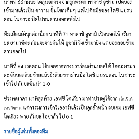
นาทีที่ 66 กัมบะ ได้ลุ้นอีกครั้ง จากลูกฟรีคิก ทาคาชิ อูซามิ เปิดบอล
เข้ามาแล้วเป็น ดาวาน ขึ้นโขกเต็มๆ แต่ไปติดมือของ โตชิ แบรน
ดอน โนซาวะ ปัดไปชนคานออกหลังไป
ทีมเยือนยังบุกต่อเนื่อง นาทีที่ 71 ทาคาชิ อูซามิ เปิดบอลให้ เรียว
ยะ ยามาชิตะ ก่อนจะจ่ายคืนให้ อูซามิ วิ่งเข้ามายิง แต่บอลลอยข้าม
คานออกไป
นาทีที่ 84 เวลตอน ได้บอลจากทางขวาก่อนผ่านบอลให้ โคตะ ยามา
ดะ จับบอลด้วยซ้ายแล้วยิงด้วยขวาผ่านมือ โตชิ แบรนดอน โนซาวะ
เข้าไป กัมบะขึ้นนำ 1-0
ช่วงทดเวลา นาทีสุดท้าย เอฟซี โตเกียว มาทำประตูได้จาก
เอ็นริเก้
แต่กรรมการเช็กวีเออาร์แล้วเป็นลูกล้ำหน้า จบเกม เอฟซี
เทรวิซาน
โตเกียว พ่าย กัมบะ โอซาก้า ไป 0-1
รายชื่อผู้เล่นทั้งสองทีม