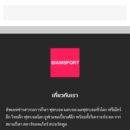
เกี่ยวกับเรา
อัพเดทข่าวสารวงการกีฬา ฟุตบอล ผลบอล ผลฟุตบอลทั่วโลก ฟรีเมียร์
ลีก ไทยลีก ฟุตบอลโลก ยูฟ่าแซมเปี้ยนส์ลีก พร้อมทั้งวิเคราะห์บอล จาก
สยามกีฬา สตาร์ชอคเก้อร์ สปอร์ตพูล