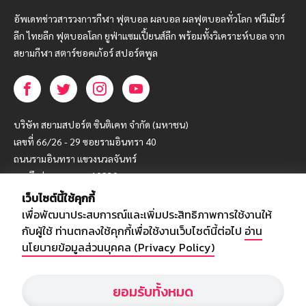
อัพเดทข่าวสารวงการกีฬา ฟุตบอล ผลบอล ผลฟุตบอลทั่วโลก ฟรีเมียร์
ลีก ไทยลีก ฟุตบอลโลก ยูฟ่าแซมเปี้ยนส์ลีก พร้อมทั้งวิเคราะห์บอล จาก
สยามกีฬา สตาร์ชอคเก้อร์ สปอร์ตพูล
บริษัท สยามสปอร์ต ซินติเคท จำกัด (มหาชน)
เลขที่ 66/26 - 29 ซอยรามอินทรา 40
ถนนรามอินทรา แขวงนวลจันทร์
เขตบึงกุ่ม กรุงเทพฯ 10230
เว็บไซต์นี้ใช้คุกกี้
โทร : 02-5088-000
เพื่อพัฒนาประสบการณ์และเพิ่มประสิทธิภาพการใช้งานให้
อีเมล์ :
webmaster@siamsport.co.th
กับผู้ใช้ ท่านตกลงใช้คุกกี้เพื่อใช้งานเว็บไซต์นี้ต่อไป
อ่าน
เว็บไซต์ : www.siamsport.co.th
นโยบายข้อมูลส่วนบุคคล (Privacy Policy)
ยอมรับทั้งหมด
© SIAMSPORT
Privacy