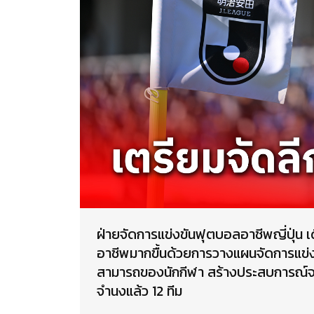
ฝ่ายจัดการแข่งขันฟุตบอลอาชีพญี่ปุ่น เ
อาชีพมากขื้นด้วยการวางแผนจัดการแข่ง
สามารถของนักกีฬา สร้างประสบการณ์จา
จำนงแล้ว 12 ทีม