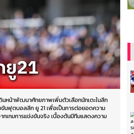
ดินหน้าพัฒนาศักยภาพเพิ่มตัวเลือกนักเตะในลีก
ขันฟุตบอลลีก ยู 21 เพื่อเป็นการต่อยอดความ
กเกมการแข่งขันจริง เบื้องต้นมีทีมแสดงความ