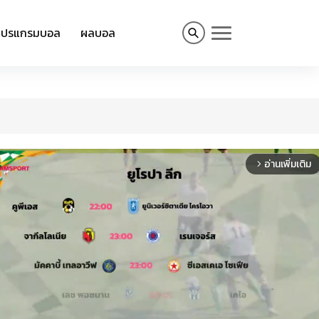
โปรแกรมบอล
ผลบอล
อ่านเพิ่มเติม
arrow_forward_ios