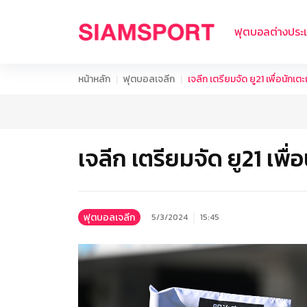
ฟุตบอลต่างประ
หน้าหลัก
ฟุตบอลเจลีก
เจลีก เตรียมจัด ยู21 เพื่อนักเตะเ
เจลีก เตรียมจัด ยู21 เพื่อ
ฟุตบอลเจลีก
5/3/2024
15:45