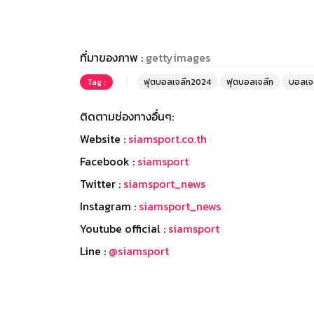
ที่มาของภาพ :
gettyimages
Tag :
ฟุตบอลเจลีก2024
ฟุตบอลเจลีก
บอลเจ
ติดตามช่องทางอื่นๆ:
Website :
siamsport.co.th
Facebook :
siamsport
Twitter :
siamsport_news
Instagram :
siamsport_news
Youtube official :
siamsport
Line :
@siamsport