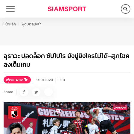
หน้าหลัก
ฟุตบอลเจลีก
อุราวะ ปลดล็อก ซัปโปโร ยังบู่ยิงใครไม่ได้-สุภโชค
ลงเต็มเกม
ฟุตบอลเจลีก
3/10/2024
13:11
Share