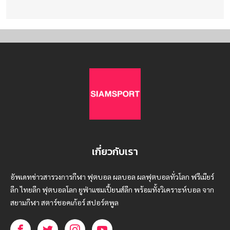
เกี่ยวกับเรา
อัพเดทข่าวสารวงการกีฬา ฟุตบอล ผลบอล ผลฟุตบอลทั่วโลก ฟรีเมียร์
ลีก ไทยลีก ฟุตบอลโลก ยูฟ่าแซมเปี้ยนส์ลีก พร้อมทั้งวิเคราะห์บอล จาก
สยามกีฬา สตาร์ชอคเก้อร์ สปอร์ตพูล