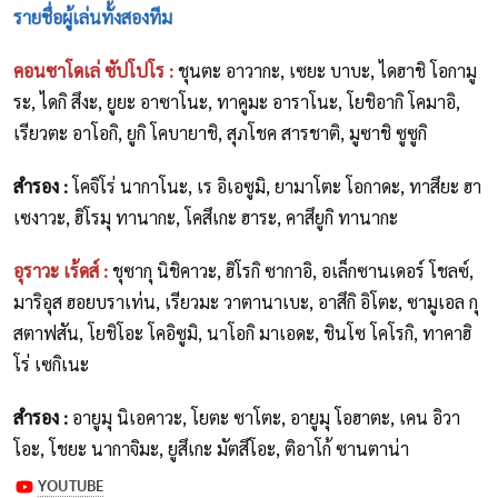
รายชื่อผู้เล่นทั้งสองทีม
คอนซาโดเล่ ซัปโปโร :
ชุนตะ อาวากะ, เซยะ บาบะ, ไดฮาชิ โอกามู
ระ, ไดกิ สึงะ, ยูยะ อาซาโนะ, ทาคูมะ อาราโนะ, โยชิอากิ โคมาอิ,
เรียวตะ อาโอกิ, ยูกิ โคบายาชิ, สุภโชค สารชาติ, มูซาชิ ซูซูกิ
สำรอง :
โคจิโร่ นากาโนะ, เร อิเอซูมิ, ยามาโตะ โอกาดะ, ทาสึยะ ฮา
เซงาวะ, ฮิโรมุ ทานากะ, โคสึเกะ ฮาระ, คาสึยูกิ ทานากะ
อุราวะ เร้ดส์ :
ชุซากุ นิชิคาวะ, ฮิโรกิ ซากาอิ, อเล็กซานเดอร์ โชลซ์,
มาริอุส ฮอยบราเท่น, เรียวมะ วาตานาเบะ, อาสึกิ อิโตะ, ซามูเอล กุ
สตาฟสัน, โยชิโอะ โคอิซูมิ, นาโอกิ มาเอดะ, ชินโซ โคโรกิ, ทาคาฮิ
โร่ เซกิเนะ
สำรอง :
อายูมุ นิเอคาวะ, โยตะ ซาโตะ, อายูมุ โอฮาตะ, เคน อิวา
โอะ, โชยะ นากาจิมะ, ยูสึเกะ มัตสึโอะ, ติอาโก้ ซานตาน่า