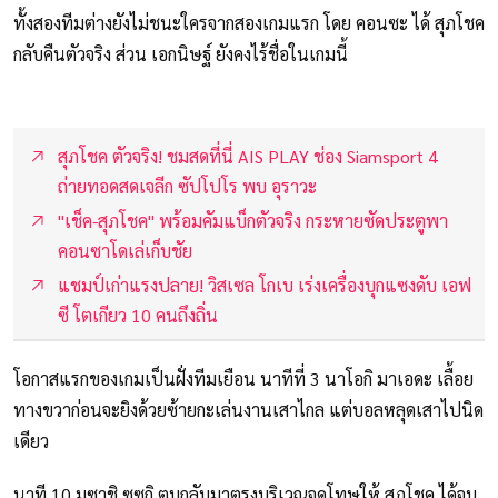
ทั้งสองทีมต่างยังไม่ชนะใครจากสองเกมแรก โดย คอนซะ ได้ สุภโชค
กลับคืนตัวจริง ส่วน เอกนิษฐ์ ยังคงไร้ชื่อในเกมนี้
สุภโชค ตัวจริง! ชมสดที่นี่ AIS PLAY ช่อง Siamsport 4
ถ่ายทอดสดเจลีก ซัปโปโร พบ อุราวะ
"เช็ค-สุภโชค" พร้อมคัมแบ็กตัวจริง กระหายซัดประตูพา
คอนซาโดเล่เก็บชัย
แชมป์เก่าแรงปลาย! วิสเซล โกเบ เร่งเครื่องบุกแซงดับ เอฟ
ซี โตเกียว 10 คนถึงถิ่น
โอกาสแรกของเกมเป็นฝั่งทีมเยือน นาทีที่ 3 นาโอกิ มาเอดะ เลื้อย
ทางขวาก่อนจะยิงด้วยซ้ายกะเล่นงานเสาไกล แต่บอลหลุดเสาไปนิด
เดียว
นาที 10 มูซาชิ ซูซูกิ ตบกลับมาตรงบริเวณจุดโทษให้ สุภโชค ได้จบ