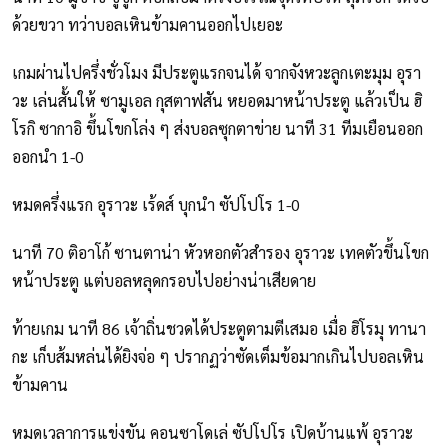
ด้วยขวา ทว่าบอลเหินข้ามคานออกไปเยอะ
เกมผ่านไปครึ่งชั่วโมง มีประตูแรกจนได้ จากจังหวะลูกเตะมุม อุรา
วะ เล่นสั้นให้ ซามูเอล กุสตาฟสัน หยอดมาหน้าประตู แล้วเป็น ฮิ
โรกิ ซากาอิ ขึ้นโขกโล่ง ๆ ส่งบอลซุกตาข่าย นาที 31 ทีมเยือนออก
ออกนำ 1-0
หมดครึ่งแรก อุราวะ เร้ดส์ บุกนำ ซัปโปโร 1-0
นาที 70 ติอาโก้ ซานตาน่า หัวหอกตัวสำรอง อุราวะ เทคตัวขึ้นโขก
หน้าประตู แต่บอลหลุดกรอบไปอย่างน่าเสียดาย
ท้ายเกม นาที 86 เจ้าถิ่นชวดได้ประตูตามตีเสมอ เมื่อ ฮิโรมุ ทานา
กะ เก็บส้มหล่นได้ยิงจ่อ ๆ ปรากฏว่าซัดเต็มข้อมากเกินไปบอลเหิน
ข้ามคาน
หมดเวลาการแข่งขัน คอนซาโดเล่ ซัปโปโร เปิดบ้านแพ้ อุราวะ