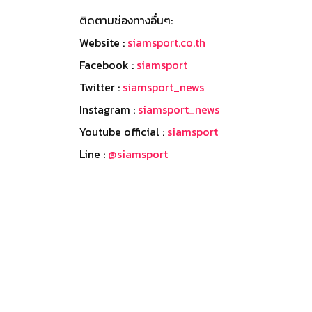
ติดตามช่องทางอื่นๆ:
Website :
siamsport.co.th
Facebook :
siamsport
Twitter :
siamsport_news
Instagram :
siamsport_news
Youtube official :
siamsport
Line :
@siamsport