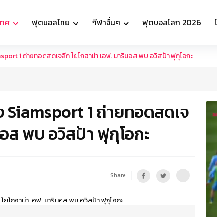
เทศ
ฟุตบอลไทย
กีฬาอื่นๆ
ฟุตบอลโลก 2026
amsport 1 ถ่ายทอดสดเจลีก โยโกฮาม่า เอฟ. มารินอส พบ อวิสป้า ฟุกุโอกะ
่อง Siamsport 1 ถ่ายทอดสดเจ
นอส พบ อวิสป้า ฟุกุโอกะ
Share