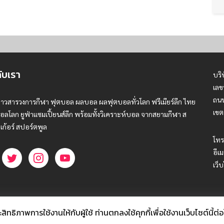
กับเรา
บริ
เลข
ถนน
่าวสารวงการกีฬา ฟุตบอล ผลบอล ผลฟุตบอลทั่วโลก ฟรีเมียร์ลีก ไทย
เขต
อลโลก ยูฟ่าแซมเปี้ยนส์ลีก พร้อมทั้งวิเคราะห์บอล จากสยามกีฬา ส
เก้อร์ สปอร์ตพูล
โทร
อีเม
เว็
ธิภาพการใช้งานให้กับผู้ใช้ ท่านตกลงใช้คุกกี้เพื่อใช้งานเว็บไซต์นี้ต่