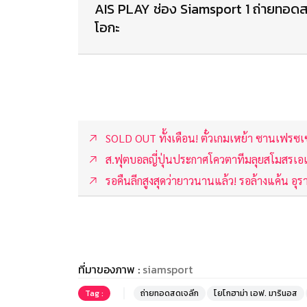
AIS PLAY ช่อง Siamsport 1 ถ่ายทอดสด
โอกะ
SOLD OUT ทั้งเดือน! ตั๋วเกมเหย้า ซานเฟรซเซ่ ฮิ
ส.ฟุตบอลญี่ปุ่นประกาศโควตาทีมลุยสโมสรเอ
รอคืนลีกสูงสุดว่ายาวนานแล้ว! รอล้างแค้น อุ
ที่มาของภาพ :
siamsport
Tag :
ถ่ายทอดสดเจลีก
โยโกฮาม่า เอฟ. มารินอส