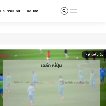
โปรแกรมบอล
ผลบอล
อ่านเพิ่มเติม
arrow_forward_ios