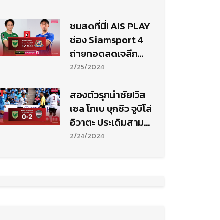
ชมสดที่นี่! AIS PLAY
ช่อง Siamsport 4
ถ่ายทอดสดเจลีก
โตเกียว เวอร์ดี้ พบ
2/25/2024
มารินอส
สองตัวรุกนำชัย!วิส
เซล โกเบ บุกซิว จูบิโล่
อิวาตะ ประเดิมสาม
แต้มแรก เจลีก 2024
2/24/2024