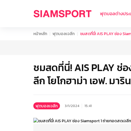
ฟุตบอลต่างประ
หน้าหลัก
ฟุตบอลเจลีก
ชมสดที่นี่! AIS PLAY ช่อง Si
ชมสดที่นี่! AIS PLAY ช
ลีก โยโกฮาม่า เอฟ. มาริ
ฟุตบอลเจลีก
3/1/2024
15:41