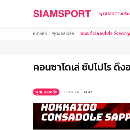
ฟุตบอลต่างประ
หน้าหลัก
ฟุตบอลเจลีก
คอนซาโดเล่ ซัปโปโร ดึงอดีตคู่แ
คอนซาโดเล่ ซัปโปโร ดึงอด
ฟุตบอลเจลีก
1/5/2024
14:42