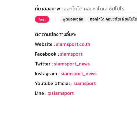
ที่มาของภาพ :
ฮอกไกโด คอนซาโดเล่ ซัปโปโร
Tag :
ฟุตบอลเจลีก
ฮอกไกโด คอนซาโดเล่ ซัปโปโร
ติดตามช่องทางอื่นๆ:
Website :
siamsport.co.th
Facebook :
siamsport
Twitter :
siamsport_news
Instagram :
siamsport_news
Youtube official :
siamsport
Line :
@siamsport