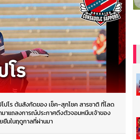
โร ต้นสังกัดของ เช็ค-สุภโชค สารชาติ ที่โลด
ออกมาแถลงการณ์ประกาศดึงตัวจอมหนึบเจ้าของ
อยยืมในฤดูกาลที่ผ่านมา