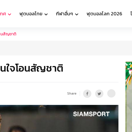
เทศ
ฟุตบอลไทย
กีฬาอื่นๆ
ฟุตบอลโลก 2026
อนสัญชาติ
สินใจโอนสัญชาติ
Share