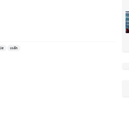
ปัส
เจลีก