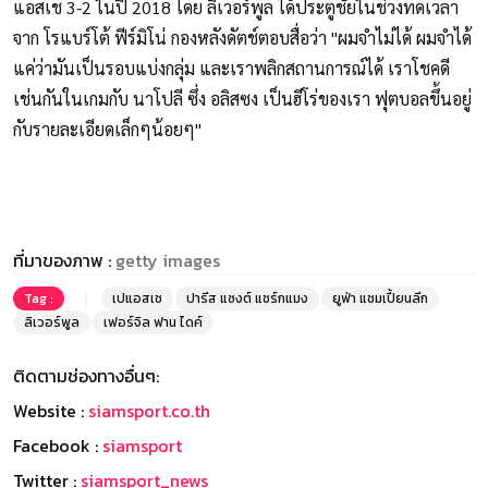
แอสเช 3-2 ในปี 2018 โดย ลิเวอร์พูล ได้ประตูชัยในช่วงทดเวลา
จาก โรแบร์โต้ ฟีร์มิโน่ กองหลังดัตช์ตอบสื่อว่า "ผมจำไม่ได้ ผมจำได้
แค่ว่ามันเป็นรอบแบ่งกลุ่ม และเราพลิกสถานการณ์ได้ เราโชคดี
เช่นกันในเกมกับ นาโปลี ซึ่ง อลิสซง เป็นฮีโร่ของเรา ฟุตบอลขึ้นอยู่
กับรายละเอียดเล็กๆน้อยๆ"
ที่มาของภาพ :
getty images
Tag :
เปแอสเช
ปารีส แซงต์ แชร์กแมง
ยูฟ่า แชมเปี้ยนลีก
ลิเวอร์พูล
เฟอร์จิล ฟาน ไดค์
ติดตามช่องทางอื่นๆ:
Website :
siamsport.co.th
Facebook :
siamsport
Twitter :
siamsport_news