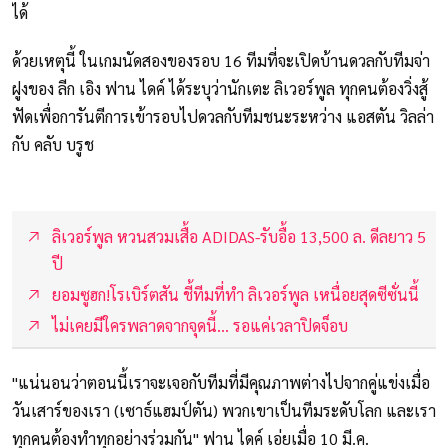
ได้
ด้วยเหตุนี้ ในเกมนัดสองของรอบ 16 ทีมที่จะเปิดบ้านดวลกับทีมจ่า
ฝูงของ ลีก เอิง ฟาน ไดค์ ได้ระบุว่านักเตะ ลิเวอร์พูล ทุกคนต้องวิ่งสู้
ฟัดเพื่อการันตีการเข้ารอบไปดวลกับทีมชนะระหว่าง แอสตัน วิลล่า
กับ คลับ บรูช
ลิเวอร์พูล หวนสวมเสื้อ ADIDAS-รับอื้อ 13,500 ล. ดีลยาว 5
ปี
ยอมซูฮก!โรเบิร์ตสัน ชี้ทีมที่ทำ ลิเวอร์พูล เหนื่อยสุดซีซั่นนี้
ไม่เคยมีใครพลาดจากจุดนี้... รอแค่เวลาปิดจ็อบ
"แน่นอนว่าตอนนี้เราจะเจอกับทีมที่มีคุณภาพต่างไปจากคู่แข่งเมื่อ
วันเสาร์ของเรา (เซาธ์แฮมป์ตัน) พวกเขาเป็นทีมระดับโลก และเรา
ทุกคนต้องทำทุกอย่างร่วมกัน" ฟาน ไดค์ เอ่ยเมื่อ 10 มี.ค.