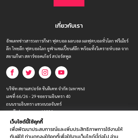
เกี่ยวกับเรา
อัพเดทข่าวสารวงการกีฬา ฟุตบอล ผลบอล ผลฟุตบอลทั่วโลก ฟรีเมียร์
ลีก ไทยลีก ฟุตบอลโลก ยูฟ่าแซมเปี้ยนส์ลีก พร้อมทั้งวิเคราะห์บอล จาก
สยามกีฬา สตาร์ชอคเก้อร์ สปอร์ตพูล
บริษัท สยามสปอร์ต ซินติเคท จำกัด (มหาชน)
เลขที่ 66/26 - 29 ซอยรามอินทรา 40
ถนนรามอินทรา แขวงนวลจันทร์
เขตบึงกุ่ม กรุงเทพฯ 10230
เว็บไซต์นี้ใช้คุกกี้
โทร : 02-5088-000
เพื่อพัฒนาประสบการณ์และเพิ่มประสิทธิภาพการใช้งานให้
อีเมล์ :
webmaster@siamsport.co.th
กับผู้ใช้ ท่านตกลงใช้คุกกี้เพื่อใช้งานเว็บไซต์นี้ต่อไป
อ่าน