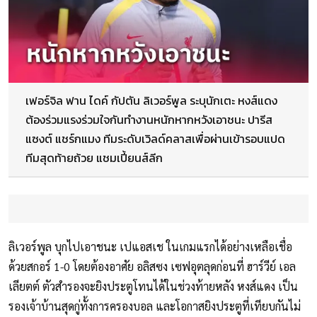
เฟอร์จิล ฟาน ไดค์ กัปตัน ลิเวอร์พูล ระบุนักเตะ หงส์แดง
ต้องร่วมแรงร่วมใจกันทำงานหนักหากหวังเอาชนะ ปารีส
แซงต์ แชร์กแมง ทีมระดับเวิลด์คลาสเพื่อผ่านเข้ารอบแปด
ทีมสุดท้ายถ้วย แชมเปี้ยนส์ลีก
ลิเวอร์พูล บุกไปเอาชนะ เปแอสเช ในเกมแรกได้อย่างเหลือเชื่อ
ด้วยสกอร์ 1-0 โดยต้องอาศัย อลิสซง เซฟอุตลุดก่อนที่ ฮาร์วีย์ เอล
เลียตต์ ตัวสำรองจะยิงประตูโทนได้ในช่วงท้ายหลัง หงส์แดง เป็น
รองเจ้าบ้านสุดกู่ทั้งการครองบอล และโอกาสยิงประตูที่เทียบกันไม่