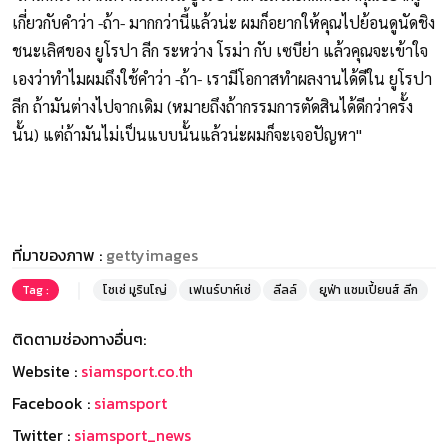
เกี่ยวกับคำว่า -ถ้า- มากกว่านี้แล้วน่ะ ผมก็อยากให้คุณไปย้อนดูนัดชิง
ชนะเลิศของ ยูโรปา ลีก ระหว่าง โรม่า กับ เซบีย่า แล้วคุณจะเข้าใจ
เองว่าทำไมผมถึงใช้คำว่า -ถ้า- เรามีโอกาสทำผลงานได้ดีใน ยูโรปา
ลีก ถ้ามันต่างไปจากเดิม (หมายถึงถ้ากรรมการตัดสินได้ดีกว่าครั้ง
นั้น) แต่ถ้ามันไม่เป็นแบบนั้นแล้วน่ะผมก็จะเจอปัญหา"
ที่มาของภาพ :
gettyimages
Tag :
โชเซ่ มูรินโญ่
เฟเนร์บาห์เช่
ลีลล์
ยูฟ่า แชมเปี้ยนส์ ลีก
ติดตามช่องทางอื่นๆ:
Website :
siamsport.co.th
Facebook :
siamsport
Twitter :
siamsport_news