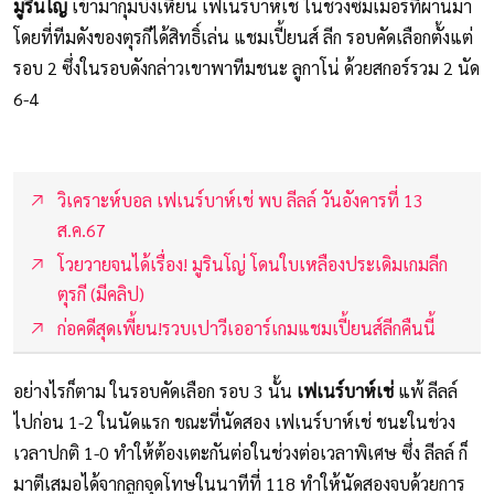
มูรินโญ่
เข้ามากุมบังเหียน เฟเนร์บาห์เช่ ในช่วงซัมเมอร์ที่ผ่านมา
โดยที่ทีมดังของตุรกีได้สิทธิ์เล่น แชมเปี้ยนส์ ลีก รอบคัดเลือกตั้งแต่
รอบ 2 ซึ่งในรอบดังกล่าวเขาพาทีมชนะ ลูกาโน่ ด้วยสกอร์รวม 2 นัด
6-4
วิเคราะห์บอล เฟเนร์บาห์เช่ พบ ลีลล์ วันอังคารที่ 13
ส.ค.67
โวยวายจนได้เรื่อง! มูรินโญ่ โดนใบเหลืองประเดิมเกมลีก
ตุรกี (มีคลิป)
ก่อคดีสุดเพี้ยน!รวบเปาวีเออาร์เกมแชมเปี้ยนส์ลีกคืนนี้
อย่างไรก็ตาม ในรอบคัดเลือก รอบ 3 นั้น
เฟเนร์บาห์เช่
แพ้ ลีลล์
ไปก่อน 1-2 ในนัดแรก ขณะที่นัดสอง เฟเนร์บาห์เช่ ชนะในช่วง
เวลาปกติ 1-0 ทำให้ต้องเตะกันต่อในช่วงต่อเวลาพิเศษ ซึ่ง ลีลล์ ก็
มาตีเสมอได้จากลูกจุดโทษในนาทีที่ 118 ทำให้นัดสองจบด้วยการ