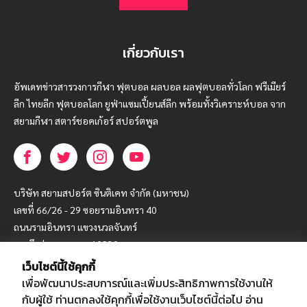
เกี่ยวกับเรา
อัพเดทข่าวสารวงการกีฬา ฟุตบอล ผลบอล ผลฟุตบอลทั่วโลก ฟรีเมียร์
ลีก ไทยลีก ฟุตบอลโลก ยูฟ่าแซมเปี้ยนส์ลีก พร้อมทั้งวิเคราะห์บอล จาก
สยามกีฬา สตาร์ชอคเก้อร์ สปอร์ตพูล
บริษัท สยามสปอร์ต ซินติเคท จำกัด (มหาชน)
เลขที่ 66/26 - 29 ซอยรามอินทรา 40
ถนนรามอินทรา แขวงนวลจันทร์
เขตบึงกุ่ม กรุงเทพฯ 10230
เว็บไซต์นี้ใช้คุกกี้
โทร : 02-5088-000
เพื่อพัฒนาประสบการณ์และเพิ่มประสิทธิภาพการใช้งานให้
อีเมล์ :
webmaster@siamsport.co.th
กับผู้ใช้ ท่านตกลงใช้คุกกี้เพื่อใช้งานเว็บไซต์นี้ต่อไป
อ่าน