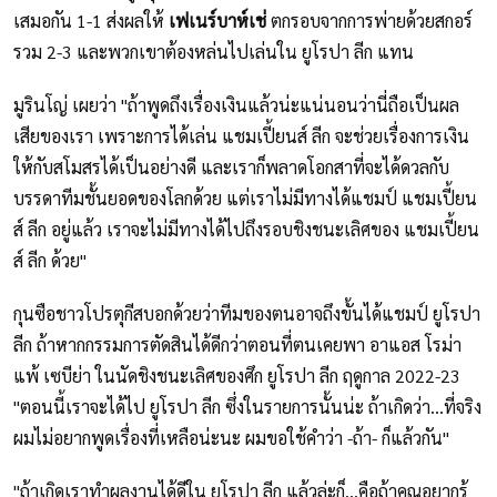
เสมอกัน 1-1 ส่งผลให้
เฟเนร์บาห์เช่
ตกรอบจากการพ่ายด้วยสกอร์
รวม 2-3 และพวกเขาต้องหล่นไปเล่นใน ยูโรปา ลีก แทน
มูรินโญ่ เผยว่า "ถ้าพูดถึงเรื่องเงินแล้วน่ะแน่นอนว่านี่ถือเป็นผล
เสียของเรา เพราะการได้เล่น แชมเปี้ยนส์ ลีก จะช่วยเรื่องการเงิน
ให้กับสโมสรได้เป็นอย่างดี และเราก็พลาดโอกสาที่จะได้ดวลกับ
บรรดาทีมชั้นยอดของโลกด้วย แต่เราไม่มีทางได้แชมป์ แชมเปี้ยน
ส์ ลีก อยู่แล้ว เราจะไม่มีทางได้ไปถึงรอบชิงชนะเลิศของ แชมเปี้ยน
ส์ ลีก ด้วย"
กุนซือชาวโปรตุกีสบอกด้วยว่าทีมของตนอาจถึงขั้นได้แชมป์ ยูโรปา
ลีก ถ้าหากกรรมการตัดสินได้ดีกว่าตอนที่ตนเคยพา อาแอส โรม่า
แพ้ เซบีย่า ในนัดชิงชนะเลิศของศึก ยูโรปา ลีก ฤดูกาล 2022-23
"ตอนนี้เราจะได้ไป ยูโรปา ลีก ซึ่งในรายการนั้นน่ะ ถ้าเกิดว่า...ที่จริง
ผมไม่อยากพูดเรื่องที่เหลือน่ะนะ ผมขอใช้คำว่า -ถ้า- ก็แล้วกัน"
"ถ้าเกิดเราทำผลงานได้ดีใน ยูโรปา ลีก แล้วล่ะก็...คือถ้าคุณอยากรู้