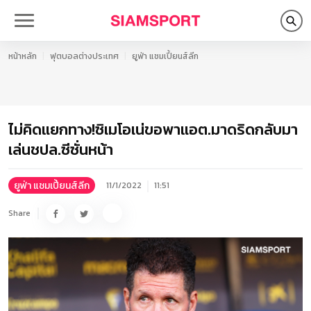
หน้าหลัก
ฟุตบอลต่างประเทศ
ยูฟ่า แชมเปี้ยนส์ลีก
ไม่คิดแยกทาง!ซิเมโอเน่ขอพาแอต.มาดริดกลับมา
เล่นชปล.ซีซั่นหน้า
ยูฟ่า แชมเปี้ยนส์ลีก
11/1/2022
11:51
Share