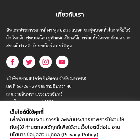
เกี่ยวกับเรา
อัพเดทข่าวสารวงการกีฬา ฟุตบอล ผลบอล ผลฟุตบอลทั่วโลก ฟรีเมียร์
ลีก ไทยลีก ฟุตบอลโลก ยูฟ่าแซมเปี้ยนส์ลีก พร้อมทั้งวิเคราะห์บอล จาก
สยามกีฬา สตาร์ชอคเก้อร์ สปอร์ตพูล
บริษัท สยามสปอร์ต ซินติเคท จำกัด (มหาชน)
เลขที่ 66/26 - 29 ซอยรามอินทรา 40
ถนนรามอินทรา แขวงนวลจันทร์
เขตบึงกุ่ม กรุงเทพฯ 10230
เว็บไซต์นี้ใช้คุกกี้
โทร : 02-5088-000
เพื่อพัฒนาประสบการณ์และเพิ่มประสิทธิภาพการใช้งานให้
อีเมล์ :
webmaster@siamsport.co.th
กับผู้ใช้ ท่านตกลงใช้คุกกี้เพื่อใช้งานเว็บไซต์นี้ต่อไป
อ่าน
เว็บไซต์ : www.siamsport.co.th
นโยบายข้อมูลส่วนบุคคล (Privacy Policy)