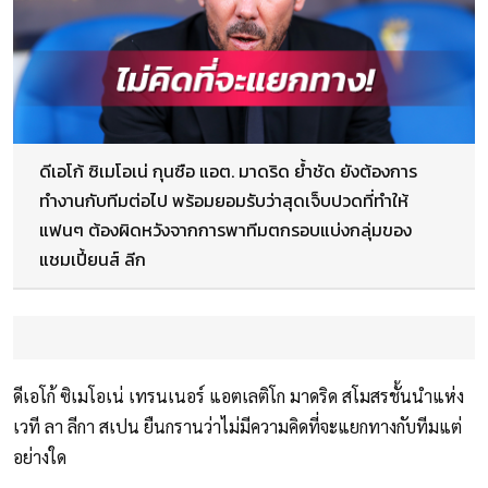
ดีเอโก้ ซิเมโอเน่ กุนซือ แอต. มาดริด ย้ำชัด ยังต้องการ
ทำงานกับทีมต่อไป พร้อมยอมรับว่าสุดเจ็บปวดที่ทำให้
แฟนๆ ต้องผิดหวังจากการพาทีมตกรอบแบ่งกลุ่มของ
แชมเปี้ยนส์ ลีก
ดีเอโก้ ซิเมโอเน่ เทรนเนอร์ แอตเลติโก มาดริด สโมสรชั้นนำแห่ง
เวที ลา ลีกา สเปน ยืนกรานว่าไม่มีความคิดที่จะแยกทางกับทีมแต่
อย่างใด