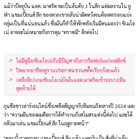
แม้ว่าปัจจุบัน แอต. มาดริด จะเป็นอันดับ 3 ในลีก แต่ผลงานใน ยู
ฟ่า แชมเปี้ยนส์ ลีก ของพวกเขากลับน่าผิดหวังจนต้องตกรอบแบ่ง
กลุ่มเป็นที่แน่นอนแล้ว ซึ่งมันก็ทำให้พักหลังเริ่มมีคนมองว่า ซิเมโอ
เน่ อาจจะไม่เหมาะกับการคุม "ตราหมี" อีกต่อไป
ไม่มีคู่มือ!ซิเมโอเน่รับมีปัญหากับการรีดฟอร์มเก่งเฟลิกซ์
ปิดฉากอาชีพ!ตูรานประกาศแขวนสตั๊ดเรียบร้อยแล้ว
เหลืออีก3เกม!ซิเมโอเน่ยังมั่นแอต.มาดริดเข้ารอบ16ทีม
สุดท้ายได้
กุนซือชาวอาร์เจนไตน์ซึ่งเหลือสัญญากับทีมจนถึงกลางปี 2024 เผย
ว่า "ความฝันของผมคือการได้ทำงานกับสโมสรแห่งนี้ต่อไป และได้
กลับมาเล่น แชมเปี้ยนส์ ลีก ในฤดูกาลหน้า"
"ตอนนี้เราตกรอบ แชมเปี้ยนส์ ลีก แล้ว และมันเป็นสิ่งที่น่าเจ็บ