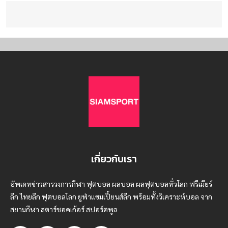
เกี่ยวกับเรา
อัพเดทข่าวสารวงการกีฬา ฟุตบอล ผลบอล ผลฟุตบอลทั่วโลก ฟรีเมียร์
ลีก ไทยลีก ฟุตบอลโลก ยูฟ่าแซมเปี้ยนส์ลีก พร้อมทั้งวิเคราะห์บอล จาก
สยามกีฬา สตาร์ชอคเก้อร์ สปอร์ตพูล