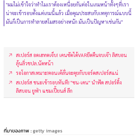
"ผมไม่เข้าใจว่าทำไมเราต้องเหนื่อยกันต่อในเกมหน้าทั้งๆที่เรา
น่าจะเข้ารอบตั้งแต่เกมนี้แล้ว เมื่อคุณประสบกับเหตุการณ์แบบนี้
มันก็เป็นการทำลายสโมสรอย่างหนัก มันเป็นปัญหาเช่นกัน"
สเปอร์ส อดเฮทดเจ็บ! เคนซัดได้VARยึดคืนจบเจ๊า ลิสบอน
ลุ้นลิ่วชปล.นัดหน้า
รอโอกาสเหมาะ!คอนเต้ลั่นจะคุยกับบอร์ดสเปอร์สแน่
สเปอร์ส ชนะเข้ารอบทันที! "ซน-เคน" นำฟัด สปอร์ติ้ง
ลิสบอน ยูฟ่า แชมเปี้ยนส์ ลีก
ที่มาของภาพ :
getty images