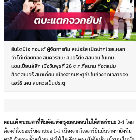
อันโตนิโอ คอนเต้ ผู้จัดการทีม สเปอร์ส เปิดปากโวยแหลก
ว่า ไก่เดือยทอง สมควรชนะ สปอร์ติ้ง ลิสบอน ในเกม
แชมเปี้ยนส์ลีก เมื่อวันพุธที่ 26 ต.ค.ที่สนาม ท๊อตแน่ม
ฮ็อตสเปอร์ สเตเดี้ยม เนื่องจากประตูชัยในช่วงทดเวลาของ
แฮร์รี่ เคน สมควรเป็นประตู
คอนเต้ ตบะแตกที่ทีมดังแห่งกรุงลอนดอนไม่ได้สกอร์ชนะ 2-1
โดย
ต้องจำใจยอมรับผลเสมอ 1-1 เนื่องจากวีเออาร์ยืนยันว่าดาวยิงทีม
ชาติ อังกฤษ ล้ำหน้าจนทำให้ ไก่เดือยทอง ยังต้องลุ้นเข้ารอบในนัด