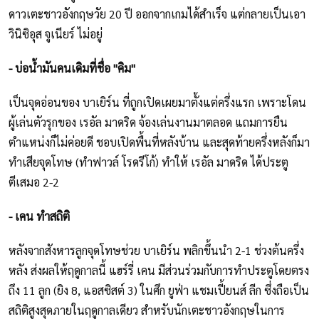
ดาวเตะชาวอังกฤษวัย 20 ปี ออกจากเกมได้สำเร็จ แต่กลายเป็นเอา
วินิซิอุส จูเนียร์ ไม่อยู่
- บ่อน้ำมันคนเดิมที่ชื่อ "คิม"
เป็นจุดอ่อนของ บาเยิร์น ที่ถูกเปิดเผยมาตั้งแต่ครึ่งแรก เพราะโดน
ผู้เล่นตัวรุกของ เรอัล มาดริด จ้องเล่นงานมาตลอด แถมการยืน
ตำแหน่งก็ไม่ค่อยดี ชอบเปิดพื้นที่หลังบ้าน และสุดท้ายครึ่งหลังก็มา
ทำเสียจุดโทษ (ทำฟาวล์ โรดรีโก้) ทำให้ เรอัล มาดริด ได้ประตู
ตีเสมอ 2-2
- เคน ทำสถิติ
หลังจากสังหารลูกจุดโทษช่วย บาเยิร์น พลิกขึ้นนำ 2-1 ช่วงต้นครึ่ง
หลัง ส่งผลให้ฤดูกาลนี้ แฮร์รี่ เคน มีส่วนร่วมกับการทำประตูโดยตรง
ถึง 11 ลูก (ยิง 8, แอสซิสต์ 3) ในศึก ยูฟ่า แชมเปี้ยนส์ ลีก ซึ่งถือเป็น
สถิติสูงสุดภายในฤดูกาลเดียว สำหรับนักเตะชาวอังกฤษในการ