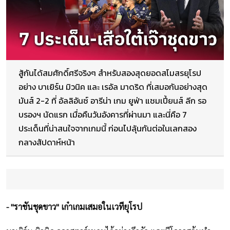
สู้กันได้สมศักดิ์ศรีจริงๆ สำหรับสองสุดยอดสโมสรยุโรป
อย่าง บาเยิร์น มิวนิค และ เรอัล มาดริด ที่เสมอกันอย่างสุด
มันส์ 2-2 ที่ อัลลิอันซ์ อารีน่า เกม ยูฟ่า แชมเปี้ยนส์ ลีก รอ
บรองฯ นัดแรก เมื่อคืนวันอังคารที่ผ่านมา และนี่คือ 7
ประเด็นที่น่าสนใจจากเกมนี้ ก่อนไปลุ้นกันต่อในเลกสอง
กลางสัปดาห์หน้า
- "ราชันชุดขาว" เก๋าเกมเสมอในเวทียุโรป