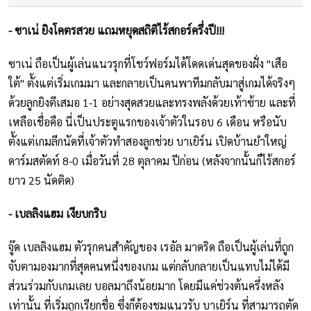
- ซาเน่ ยิงโคตรสวย แถมหยุดสถิติไร้สกอร์ครึ่งปี!!!
ซาเน่ ถือเป็นผู้เล่นแนวรุกที่โชว์ฟอร์มได้โดดเด่นสุดของฝั่ง "เสือ
ใต้" ตั้งแต่เริ่มเกมมา และกลายเป็นคนพาทีมกลับมาสู่เกมได้จริงๆ
ด้วยลูกยิงตีเสมอ 1-1 อย่างสุดสวยและทรงพลังด้วยเท้าซ้าย และที่
เหลือเชื่อคือ นี่เป็นประตูแรกของเจ้าตัวในรอบ 6 เดือน หรือนับ
ตั้งแต่เกมลีกนัดที่เจ้าตัวทำสองลูกช่วย บาเยิร์น เปิดบ้านยำใหญ่
ดาร์มสตัดท์ 8-0 เมื่อวันที่ 28 ตุลาคม ปีก่อน (หลังจากนั้นก็ไร้สกอร์
ยาว 25 นัดติด)
- เบลลิงแฮม เงียบกริบ
จู๊ด เบลลิงแฮม ตัวรุกคนสำคัญของ เรอัล มาดริด ถือเป็นผู้เล่นที่ถูก
จับตามองมากที่สุดคนหนึ่งของเกม แต่กลับกลายเป็นแทบไม่ได้มี
ส่วนร่วมกับเกมเลย บอลมาถึงน้อยมาก โดยมีแค่ช่วงต้นครึ่งหลัง
เท่านั้น ที่เริ่มถูกเรียกชื่อ ซึ่งก็ต้องชมแนวรับ บาเยิร์น ที่สามารถตัด