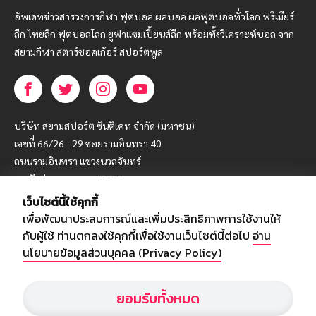
อัพเดทข่าวสารวงการกีฬา ฟุตบอล ผลบอล ผลฟุตบอลทั่วโลก ฟรีเมียร์
ลีก ไทยลีก ฟุตบอลโลก ยูฟ่าแซมเปี้ยนส์ลีก พร้อมทั้งวิเคราะห์บอล จาก
สยามกีฬา สตาร์ชอคเก้อร์ สปอร์ตพูล
บริษัท สยามสปอร์ต ซินติเคท จำกัด (มหาชน)
เลขที่ 66/26 - 29 ซอยรามอินทรา 40
ถนนรามอินทรา แขวงนวลจันทร์
เขตบึงกุ่ม กรุงเทพฯ 10230
เว็บไซต์นี้ใช้คุกกี้
โทร : 02-5088-000
เพื่อพัฒนาประสบการณ์และเพิ่มประสิทธิภาพการใช้งานให้
อีเมล์ :
webmaster@siamsport.co.th
กับผู้ใช้ ท่านตกลงใช้คุกกี้เพื่อใช้งานเว็บไซต์นี้ต่อไป
อ่าน
เว็บไซต์ : www.siamsport.co.th
นโยบายข้อมูลส่วนบุคคล (Privacy Policy)
ยอมรับทั้งหมด
© SIAMSPORT
Privacy