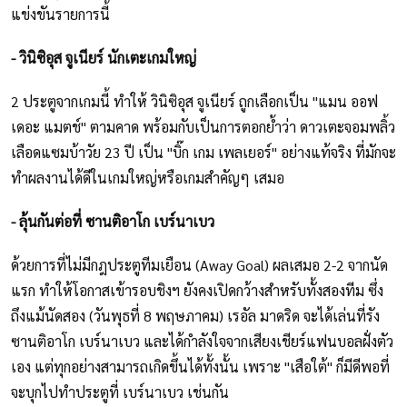
แข่งขันรายการนี้
- วินิซิอุส จูเนียร์ นักเตะเกมใหญ่
2 ประตูจากเกมนี้ ทำให้ วินิซิอุส จูเนียร์ ถูกเลือกเป็น "แมน ออฟ
เดอะ แมตช์" ตามคาด พร้อมกับเป็นการตอกย้ำว่า ดาวเตะจอมพลิ้ว
เลือดแซมบ้าวัย 23 ปี เป็น "บิ๊ก เกม เพลเยอร์" อย่างแท้จริง ที่มักจะ
ทำผลงานได้ดีในเกมใหญ่หรือเกมสำคัญๆ เสมอ
- ลุ้นกันต่อที่ ซานติอาโก เบร์นาเบว
ด้วยการที่ไม่มีกฎประตูทีมเยือน (Away Goal) ผลเสมอ 2-2 จากนัด
แรก ทำให้โอกาสเข้ารอบชิงฯ ยังคงเปิดกว้างสำหรับทั้งสองทีม ซึ่ง
ถึงแม้นัดสอง (วันพุธที่ 8 พฤษภาคม) เรอัล มาดริด จะได้เล่นที่รัง
ซานติอาโก เบร์นาเบว และได้กำลังใจจากเสียงเชียร์แฟนบอลฝั่งตัว
เอง แต่ทุกอย่างสามารถเกิดขึ้นได้ทั้งนั้น เพราะ "เสือใต้" ก็มีดีพอที่
จะบุกไปทำประตูที่ เบร์นาเบว เช่นกัน