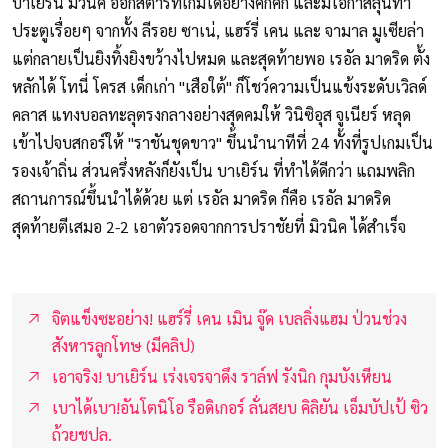
บาเยิร์น มิวนิค ออกสตาร์ทเกมได้อย่างคึกคัก และมีโอกาสลุ้นทำ
ประตูเรื่อยๆ จากทั้ง ลีรอย ซาเน่, แฮร์รี่ เคน และ จามาล มูเซียล่า
แต่กลายเป็นยิงทิ้งยิงขว้างไปหมด และสุดท้ายพอ เรอัล มาดริด ตั้ง
หลักได้ โทนี่ โครส เด็กเก่า "เสือใต้" ก็โชว์ความเป็นแข้งระดับเวิลด์
คลาส แทงบอลทะลุตรงกลางอย่างสุดคมให้ วินิซิอุส จูเนียร์ หลุด
เข้าไปจบสกอร์ให้ "ราชันชุดขาว" ขึ้นนำนาทีที่ 24 ทั้งที่รูปเกมเป็น
รองเจ้าถิ่น ส่วนครึ่งหลังก็ยังเป็น บาเยิร์น ที่ทำได้ดีกว่า แถมพลิก
สถานการณ์ขึ้นนำได้ด้วย แต่ เรอัล มาดริด ก็คือ เรอัล มาดริด
สุดท้ายตีเสมอ 2-2 เอาตัวรอดจากการปราชัยที่ มิวนิค ได้สำเร็จ
จิตแข็งซะอย่าง! แฮร์รี่ เคน เมิน จู๊ด เบลลิ่งแฮม ป่วนช่วง
สังหารลูกโทษ (มีคลิป)
เอาจริง! บาเยิร์น เร่งเจรจาดึง ราล์ฟ รังนิก กุมบังเหียน
เบาได้เบา!อันโตนิโอ รือดิเกอร์ ลั่นสยบ คิลิยัน เอ็มบัปเป้ ซิว
ถ้วยชปล.