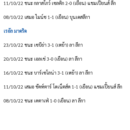
11/10/22 ชนะ กลาสโกว์ เซลติก 2-0 (เยือน) แชมเปี้ยนส์ ลีก
08/10/22 เสมอ ไมน์ซ 1-1 (เยือน) บุนเดสลีกา
เรอัล มาดริด
23/10/22 ชนะ เซบีย่า 3-1 (เหย้า) ลา ลีกา
20/10/22 ชนะ เอลเช่ 3-0 (เยือน) ลา ลีกา
16/10/22 ชนะ บาร์เซโลน่า 3-1 (เหย้า) ลา ลีกา
11/10/22 เสมอ ชัคห์ตาร์ โดเน็ตส์ค 1-1 (เยือน) แชมเปี้ยนส์ ลีก
08/10/22 ชนะ เคตาเฟ่ 1-0 (เยือน) ลา ลีกา