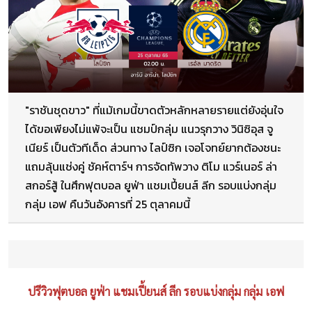
"ราชันชุดขาว" ที่แม้เกมนี้ขาดตัวหลักหลายรายแต่ยังอุ่นใจ
ได้ขอเพียงไม่แพ้จะเป็น แชมป์กลุ่ม แนวรุกวาง วินิซิอุส จู
เนียร์ เป็นตัวทีเด็ด ส่วนทาง ไลป์ซิก เจอโจทย์ยากต้องชนะ
แถมลุ้นแช่งคู่ ชัคห์ตาร์ฯ การจัดทัพวาง ติโม แวร์เนอร์ ล่า
สกอร์สู้ ในศึกฟุตบอล ยูฟ่า แชมเปี้ยนส์ ลีก รอบแบ่งกลุ่ม
กลุ่ม เอฟ คืนวันอังคารที่ 25 ตุลาคมนี้
ปรีวิวฟุตบอล ยูฟ่า แชมเปี้ยนส์ ลีก รอบแบ่งกลุ่ม กลุ่ม เอฟ