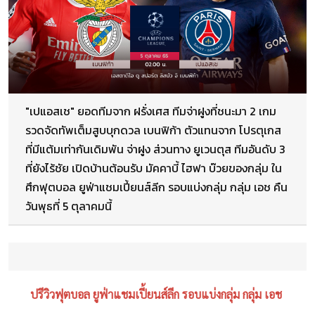
"เปแอสเช" ยอดทีมจาก ฝรั่งเศส ทีมจ่าฝูงที่ชนะมา 2 เกม
รวดจัดทัพเต็มสูบบุกดวล เบนฟิก้า ตัวแทนจาก โปรตุเกส
ที่มีแต้มเท่ากันเดิมพัน จ่าฝูง ส่วนทาง ยูเวนตุส ทีมอันดับ 3
ที่ยังไร้ชัย เปิดบ้านต้อนรับ มัคคาบี้ ไฮฟา บ๊วยของกลุ่ม ใน
ศึกฟุตบอล ยูฟ่าแชมเปี้ยนส์ลีก รอบแบ่งกลุ่ม กลุ่ม เอช คืน
วันพุธที่ 5 ตุลาคมนี้
ปรีวิวฟุตบอล ยูฟ่าแชมเปี้ยนส์ลีก รอบแบ่งกลุ่ม กลุ่ม เอช