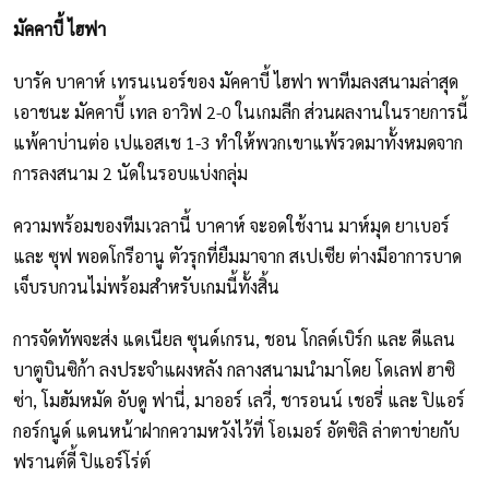
มัคคาบี้ ไฮฟา
บารัค บาคาห์ เทรนเนอร์ของ มัคคาบี้ ไฮฟา พาทีมลงสนามล่าสุด
เอาชนะ มัคคาบี้ เทล อาวิฟ 2-0 ในเกมลีก ส่วนผลงานในรายการนี้
แพ้คาบ่านต่อ เปแอสเช 1-3 ทำให้พวกเขาแพ้รวดมาทั้งหมดจาก
การลงสนาม 2 นัดในรอบแบ่งกลุ่ม
ความพร้อมของทีมเวลานี้ บาคาห์ จะอดใช้งาน มาห์มุด ยาเบอร์
และ ซุฟ พอดโกรีอานู ตัวรุกที่ยืมมาจาก สเปเซีย ต่างมีอาการบาด
เจ็บรบกวนไม่พร้อมสำหรับเกมนี้ทั้งสิ้น
การจัดทัพจะส่ง แดเนียล ซุนด์เกรน, ชอน โกลด์เบิร์ก และ ดีแลน
บาตูบินซิก้า ลงประจำแผงหลัง กลางสนามนำมาโดย โดเลฟ ฮาซิ
ซ่า, โมฮัมหมัด อับดู ฟานี่, มาออร์ เลวี่, ชารอนน์ เชอรี่ และ ปิแอร์
กอร์กนูด์ แดนหน้าฝากความหวังไว้ที่ โอเมอร์ อัตซิลิ ล่าตาข่ายกับ
ฟรานต์ดี้ ปิแอร์โร่ต์