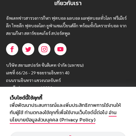
เกี่ยวกับเรา
อัพเดทข่าวสารวงการกีฬา ฟุตบอล ผลบอล ผลฟุตบอลทั่วโลก ฟรีเมียร์
ลีก ไทยลีก ฟุตบอลโลก ยูฟ่าแซมเปี้ยนส์ลีก พร้อมทั้งวิเคราะห์บอล จาก
สยามกีฬา สตาร์ชอคเก้อร์ สปอร์ตพูล
บริษัท สยามสปอร์ต ซินติเคท จำกัด (มหาชน)
เลขที่ 66/26 - 29 ซอยรามอินทรา 40
ถนนรามอินทรา แขวงนวลจันทร์
เขตบึงกุ่ม กรุงเทพฯ 10230
เว็บไซต์นี้ใช้คุกกี้
โทร : 02-5088-000
เพื่อพัฒนาประสบการณ์และเพิ่มประสิทธิภาพการใช้งานให้
อีเมล์ :
webmaster@siamsport.co.th
กับผู้ใช้ ท่านตกลงใช้คุกกี้เพื่อใช้งานเว็บไซต์นี้ต่อไป
อ่าน
เว็บไซต์ : www.siamsport.co.th
นโยบายข้อมูลส่วนบุคคล (Privacy Policy)