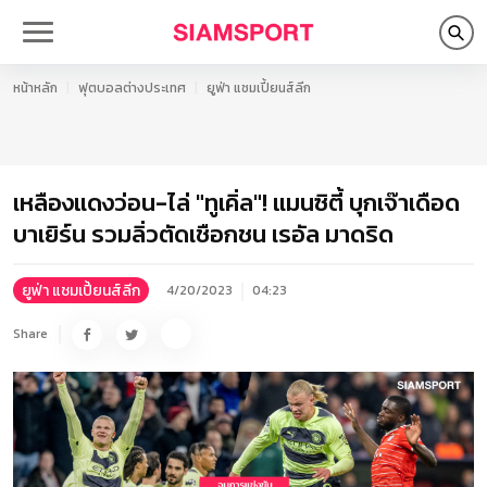
หน้าหลัก
ฟุตบอลต่างประเทศ
ยูฟ่า แชมเปี้ยนส์ลีก
เหลืองแดงว่อน-ไล่ "ทูเคิ่ล"! แมนซิตี้ บุกเจ๊าเดือด
บาเยิร์น รวมลิ่วตัดเชือกชน เรอัล มาดริด
ยูฟ่า แชมเปี้ยนส์ลีก
4/20/2023
04:23
Share