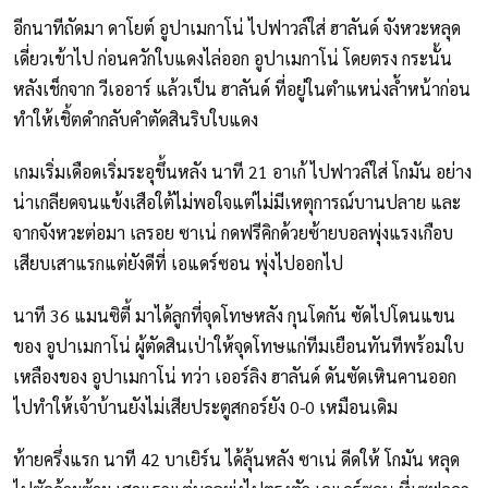
อีกนาทีถัดมา ดาโยต์ อูปาเมกาโน่ ไปฟาวล์ใส่ ฮาลันด์ จังหวะหลุด
เดี่ยวเข้าไป ก่อนควักใบแดงไล่ออก อูปาเมกาโน่ โดยตรง กระนั้น
หลังเช็กจาก วีเออาร์ แล้วเป็น ฮาลันด์ ที่อยู่ในตำแหน่งล้ำหน้าก่อน
ทำให้เชิ้ตดำกลับคำตัดสินริบใบแดง
เกมเริ่มเดือดเริ่มระอุขึ้นหลัง นาที 21 อาเก้ ไปฟาวล์ใส่ โกมัน อย่าง
น่าเกลียดจนแข้งเสือใต้ไม่พอใจแต่ไม่มีเหตุการณ์บานปลาย และ
จากจังหวะต่อมา เลรอย ซาเน่ กดฟรีคิกด้วยซ้ายบอลพุ่งแรงเกือบ
เสียบเสาแรกแต่ยังดีที่ เอแดร์ซอน พุ่งไปออกไป
นาที 36 แมนซิตี้ มาได้ลูกที่จุดโทษหลัง กุนโดกัน ซัดไปโดนแขน
ของ อูปาเมกาโน่ ผู้ตัดสินเป่าให้จุดโทษแก่ทีมเยือนทันทีพร้อมใบ
เหลืองของ อูปาเมกาโน่ ทว่า เออร์ลิง ฮาลันด์ ดันซัดเหินคานออก
ไปทำให้เจ้าบ้านยังไม่เสียประตูสกอร์ยัง 0-0 เหมือนเดิม
ท้ายครึ่งแรก นาที 42 บาเยิร์น ได้ลุ้นหลัง ซาเน่ ดีดให้ โกมัน หลุด