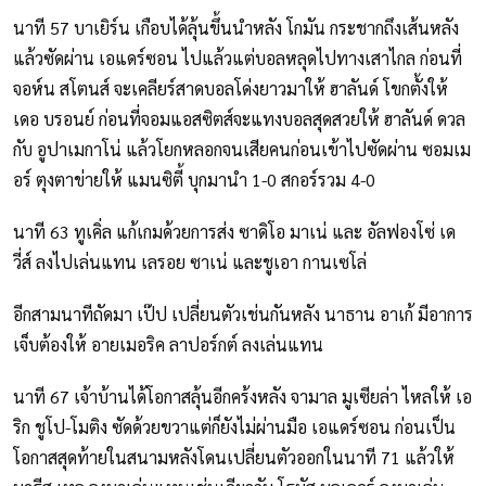
นาที 57 บาเยิร์น เกือบได้ลุ้นขึ้นนำหลัง โกมัน กระชากถึงเส้นหลัง
แล้วซัดผ่าน เอแดร์ซอน ไปแล้วแต่บอลหลุดไปทางเสาไกล ก่อนที่
จอห์น สโตนส์ จะเคลียร์สาดบอลโด่งยาวมาให้ ฮาลันด์ โขกตั้งให้
เดอ บรอนย์ ก่อนที่จอมแอสซิตส์จะแทงบอลสุดสวยให้ ฮาลันด์ ดวล
กับ อูปาเมกาโน่ แล้วโยกหลอกจนเสียคนก่อนเข้าไปซัดผ่าน ซอมเม
อร์ ตุงตาข่ายให้ แมนซิตี้ บุกมานำ 1-0 สกอร์รวม 4-0
นาที 63 ทูเคิ่ล แก้เกมด้วยการส่ง ซาดิโอ มาเน่ และ อัลฟองโซ่ เด
วี่ส์ ลงไปเล่นแทน เลรอย ซาเน่ และชูเอา กานเซโล่
อีกสามนาทีถัดมา เป๊ป เปลี่ยนตัวเช่นกันหลัง นาธาน อาเก้ มีอาการ
เจ็บต้องให้ อายเมอริค ลาปอร์กต์ ลงเล่นแทน
นาที 67 เจ้าบ้านได้โอกาสลุ้นอีกคร้งหลัง จามาล มูเซียล่า ไหลให้ เอ
ริก ชูโป-โมติง ซัดด้วยขวาแต่ก็ยังไม่ผ่านมือ เอแดร์ซอน ก่อนเป็น
โอกาสสุดท้ายในสนามหลังโดนเปลี่ยนตัวออกในนาที 71 แล้วให้