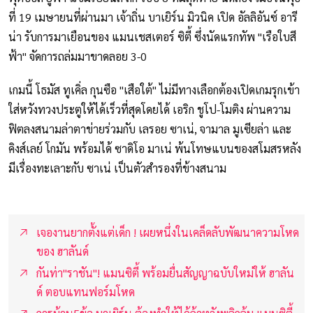
ที่ 19 เมษายนที่ผ่านมา เจ้าถิ่น บาเยิร์น มิวนิค เปิด อัลลิอันซ์ อารี
น่า รับการมาเยือนของ แมนเชสเตอร์ ซิตี้ ซึ่งนัดแรกทัพ "เรือใบสี
ฟ้า" จัดการถล่มมาขาดลอย 3-0
เกมนี้ โธมัส ทูเคิ่ล กุนซือ "เสือใต้" ไม่มีทางเลือกต้องเปิดเกมรุกเข้า
ใส่หวังทวงประตูให้ได้เร็วที่สุดโดยได้ เอริก ชูโป-โมติง ผ่านความ
ฟิตลงสนามล่าตาข่ายร่วมกับ เลรอย ซาเน่, จามาล มูเซียล่า และ
คิงส์เลย์ โกมัน พร้อมได้ ซาดิโอ มาเน่ พ้นโทษแบนของสโมสรหลัง
มีเรื่องทะเลาะกับ ซาเน่ เป็นตัวสำรองที่ข้างสนาม
เจองานยากตั้งแต่เด็ก ! เผยหนึ่งในเคล็ดลับพัฒนาความโหด
ของ ฮาลันด์
กันท่า"ราชัน"! แมนซิตี้ พร้อมยื่นสัญญาฉบับใหม่ให้ ฮาลัน
ด์ ตอบแทนฟอร์มโหด