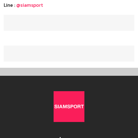
Line :
@siamsport