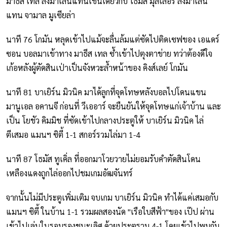
มาธีส เทล ลงมาเล่นแทนเช่นเดียวกับ โธมัส มุลเลอร์ ลงมาเล่น
แทน จามาล มูเซียล่า
นาที 76 โกมัน หลุดเข้าไปแม้จะลื่นล้มแต่ซัดไปติดเซฟของ เอแดร์
ซอน บอลมาเข้าทาง มาธีส เทล ซ้ำเข้าไปตุงตาข่าย ทว่าต้องดีใจ
เก้อหลังผู้ตัดสินเป่าเป็นจังหวะล้ำหน้าของ คิงส์เลย์ โกมัน
นาที 81 บาเยิร์น มิวนิค มาได้ลูกที่จุดโทษหลังบอลไปโดนแขน
มานูเอล อคานจี ก่อนที่ วีเออาร์ จะยืนยันให้จุดโทษแก่เจ้าบ้าน และ
เป็น โยชัว คิมมิช ที่ซัดเข้าไปกลางประตูให้ บาเยิร์น มิวนิค ไล่
ตีเสมอ แมนฯ ซิตี้ 1-1 สกอร์รวมไล่มา 1-4
นาที 87 โธมัส ทูเคิ่ล ที่ออกมาโวยวายไม่ยอมรับคำตัดสินโดน
เหลืองแดงถูกไล่ออกไปชมเกมอัฒจันทร์
จากนั้นไม่มีประตูเพิ่มเติม จบเกม บาเยิร์น มิวนิค ทำได้แค่เสมอกับ
แมนฯ ซิตี้ ในบ้าน 1-1 รวมผลสองนัด "เรือใบสีฟ้า"ของ เป๊ป ผ่าน
เข้าไปเล่นในรอบรองชนะเลิศ ด้วยประตูรวม 4-1 โดยเข้าไปพบกับ