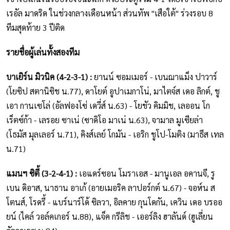
เรอัล มาดริด ในช่วงกลางเดือนหน้า ส่วนทัพ "เสือใต้" ร่วงรอบ 8
ทีมสุดท้าย 3 ปีติด
รายชื่อผู้เล่นทั้งสองทีม
บาเยิร์น มิวนิค (4-2-3-1) :
ยานน์ ซอมเมอร์ - เบนฌาแม็ง ปาวาร์
(โยซิป สตานิซิช น.77), ดาโยต์ อูปาเมกาโน่, มาไตจ์ส เดอ ลิกต์, ชู
เอา กานเซโล่ (อัลฟองโซ่ เดวี่ส์ น.63) - โยชัว คิมมิช, เลออน โก
เร็ตซ์ก้า - เลรอย ซาเน่ (ซาดิโอ มาเน่ น.63), จามาล มูเซียล่า
(โธมัส มุลเลอร์ น.71), คิงส์เลย์ โกมัน - เอริก ชูโป-โมติง (มาธีส เทล
น.71)
แมนฯ ซิตี้ (3-2-4-1) :
เอแดร์ซอน โมราเอส - มานูเอล อคานจี, รู
เบน ดิอาส, นาธาน อาเก้ (อายเมอริค ลาปอร์กต์ น.67) - จอห์น ส
โตนส์, โรดรี้ - แบร์นาร์โด้ ซิลวา, อิลคาย กุนโดกัน, เควิน เดอ บรออ
ยน์ (ไคล์ วอล์คเกอร์ น.88), แจ็ค กรีลิช - เออร์ลิง ฮาลันด์ (ฮูเลี่ยน