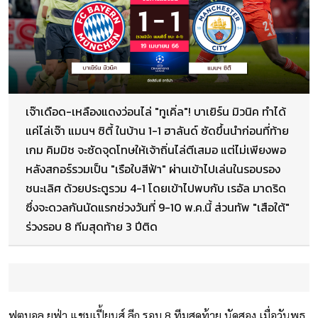
เจ๊าเดือด-เหลืองแดงว่อนไล่ "ทูเคิ่ล"! บาเยิร์น มิวนิค ทำได้
แค่ไล่เจ๊า แมนฯ ซิตี้ ในบ้าน 1-1 ฮาลันด์ ซัดขึ้นนำก่อนที่ท้าย
เกม คิมมิช จะซัดจุดโทษให้เจ้าถิ่นไล่ตีเสมอ แต่ไม่เพียงพอ
หลังสกอร์รวมเป็น "เรือใบสีฟ้า" ผ่านเข้าไปเล่นในรอบรอง
ชนะเลิศ ด้วยประตูรวม 4-1 โดยเข้าไปพบกับ เรอัล มาดริด
ซึ่งจะดวลกันนัดแรกช่วงวันที่ 9-10 พ.ค.นี้ ส่วนทัพ "เสือใต้"
ร่วงรอบ 8 ทีมสุดท้าย 3 ปีติด
ฟุตบอล ยูฟ่า แชมเปี้ยนส์ ลีก รอบ 8 ทีมสุดท้าย นัดสอง เมื่อวันพุธ