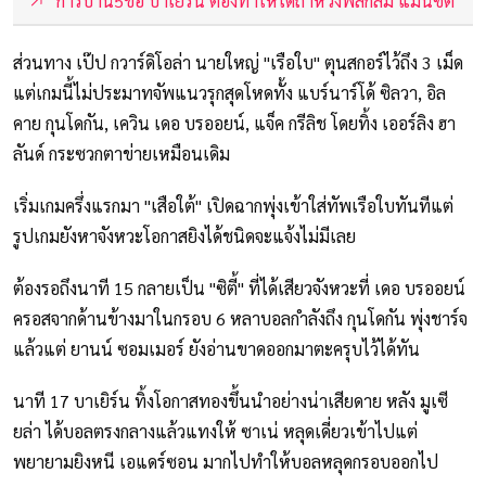
การบ้าน5ข้อ บาเยิร์น ต้องทำให้ได้ถ้าหวังพลิกล้ม แมนซิตี้
ส่วนทาง เป๊ป กวาร์ดิโอล่า นายใหญ่ "เรือใบ" ตุนสกอร์ไว้ถึง 3 เม็ด
แต่เกมนี้ไม่ประมาทจัพแนวรุกสุดโหดทั้ง แบร์นาร์โด้ ซิลวา, อิล
คาย กุนโดกัน, เควิน เดอ บรออยน์, แจ็ค กรีลิช โดยทิ้ง เออร์ลิง ฮา
ลันด์ กระซวกตาข่ายเหมือนเดิม
เริ่มเกมครึ่งแรกมา "เสือใต้" เปิดฉากพุ่งเข้าใส่ทัพเรือใบทันทีแต่
รูปเกมยังหาจังหวะโอกาสยิงได้ชนิดจะแจ้งไม่มีเลย
ต้องรอถึงนาที 15 กลายเป็น "ซิตี้" ที่ได้เสียวจังหวะที่ เดอ บรออยน์
ครอสจากด้านข้างมาในกรอบ 6 หลาบอลกำลังถึง กุนโดกัน พุ่งชาร์จ
แล้วแต่ ยานน์ ซอมเมอร์ ยังอ่านขาดออกมาตะครุบไว้ได้ทัน
นาที 17 บาเยิร์น ทิ้งโอกาสทองขึ้นนำอย่างน่าเสียดาย หลัง มูเซี
ยล่า ได้บอลตรงกลางแล้วแทงให้ ซาเน่ หลุดเดี่ยวเข้าไปแต่
พยายามยิงหนี เอแดร์ซอน มากไปทำให้บอลหลุดกรอบออกไป