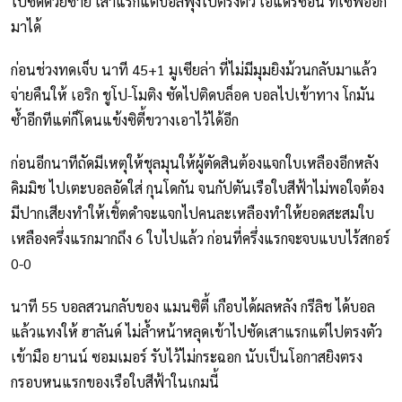
ไปซัดด้วยซ้าย เสาแรกแต่บอลพุ่งไปตรงตัว เอแดร์ซอน ที่เซฟออก
มาได้
ก่อนช่วงทดเจ็บ นาที 45+1 มูเซียล่า ที่ไม่มีมุมยิงม้วนกลับมาแล้ว
จ่ายคืนให้ เอริก ชูโป-โมติง ซัดไปติดบล็อค บอลไปเข้าทาง โกมัน
ซ้ำอีกทีแต่ก็โดนแข้งซิตี้ขวางเอาไว้ได้อีก
ก่อนอีกนาทีถัดมีเหตุให้ชุลมุนให้ผู้ตัดสินต้องแจกใบเหลืองอีกหลัง
คิมมิช ไปเตะบอลอัดใส่ กุนโดกัน จนกัปตันเรือใบสีฟ้าไม่พอใจต้อง
มีปากเสียงทำให้เชิ้ตดำจะแจกไปคนละเหลืองทำให้ยอดสะสมใบ
เหลืองครึ่งแรกมากถึง 6 ใบไปแล้ว ก่อนที่ครึ่งแรกจะจบแบบไร้สกอร์
0-0
นาที 55 บอลสวนกลับของ แมนซิตี้ เกือบได้ผลหลัง กรีลิช ได้บอล
แล้วแทงให้ ฮาลันด์ ไม่ล้ำหน้าหลุดเข้าไปซัดเสาแรกแต่ไปตรงตัว
เข้ามือ ยานน์ ซอมเมอร์ รับไว้ไม่กระฉอก นับเป็นโอกาสยิงตรง
กรอบหนแรกของเรือใบสีฟ้าในเกมนี้