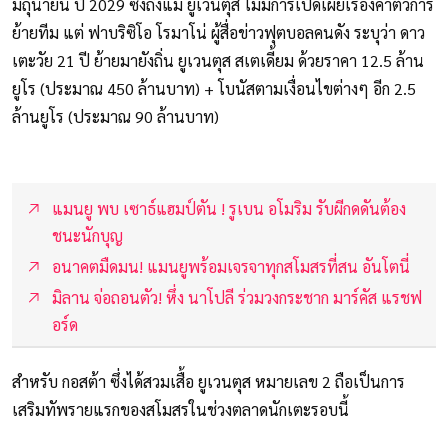
มิถุนายน ปี 2029 ซึ่งถึงแม้ ยูเวนตุส ไม่มีการเปิดเผยเรื่องค่าตัวการ
ย้ายทีม แต่ ฟาบริซิโอ โรมาโน่ ผู้สื่อข่าวฟุตบอลคนดัง ระบุว่า ดาว
เตะวัย 21 ปี ย้ายมายังถิ่น ยูเวนตุส สเตเดี้ยม ด้วยราคา 12.5 ล้าน
ยูโร (ประมาณ 450 ล้านบาท) + โบนัสตามเงื่อนไขต่างๆ อีก 2.5
ล้านยูโร (ประมาณ 90 ล้านบาท)
แมนยู พบ เซาธ์แฮมป์ตัน ! รูเบน อโมริม รับผีกดดันต้อง
ชนะนักบุญ
อนาคตมืดมน! แมนยูพร้อมเจรจาทุกสโมสรที่สน อันโตนี่
มิลาน จ่อถอนตัว! หึ่ง นาโปลี ร่วมวงกระชาก มาร์คัส แรชฟ
อร์ด
สำหรับ กอสต้า ซึ่งได้สวมเสื้อ ยูเวนตุส หมายเลข 2 ถือเป็นการ
เสริมทัพรายแรกของสโมสรในช่วงตลาดนักเตะรอบนี้