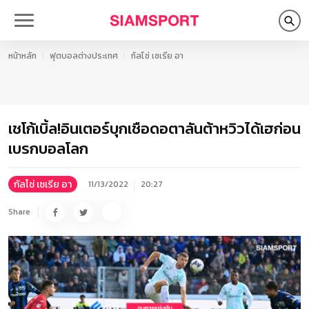
หน้าหลัก
ฟุตบอลต่างประเทศ
กัลโช่ เซเรีย อา
เชโก้เบิ้ล!อินเตอร์บุกเชือดอตาลันต้าหวิวได้เฮก่อน
เบรกบอลโลก
กัลโช่ เซเรีย อา
11/13/2022
20:27
Share