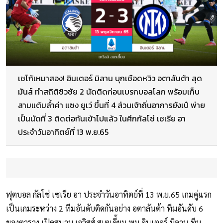
เชโก้เหมาสอง! อินเตอร์ มิลาน บุกเชือดหวิว อตาลันต้า สุด
มันส์ ทำสถิติซิวชัย 2 นัดติดก่อนเบรกบอลโลก พร้อมเก็บ
สามแต้มล้ำค่า แซง ยูเว่ ขึ้นที่ 4 ส่วนเจ้าถิ่นอาการยังเป๋ พ่าย
เป็นนัดที่ 3 ติดต่อกันเข้าไปแล้ว ในศึกกัลโช่ เซเรีย อา
ประจำวันอาทิตย์ที่ 13 พ.ย.65
ฟุตบอล กัลโช่ เซเรีย อา ประจำวันอาทิตย์ที่ 13 พ.ย.65 เกมคู่แรก
เป็นเกมระหว่าง 2 ทีมอันดับติดกันอย่าง อตาลันต้า ทีมอันดับ 6
ของตาราง เปิดสนาม เกวิสส์ สเตเดี้ยม พบ อินเตอร์ มิลาน ทีม