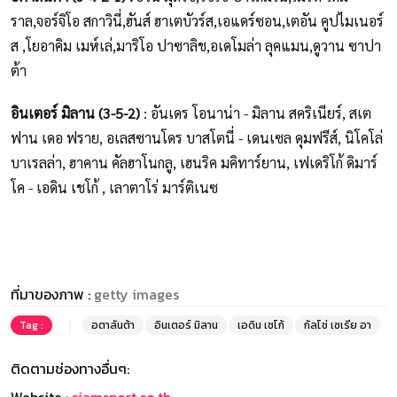
ราล,จอร์จิโอ สกาวินี่,ฮันส์ ฮาเตบัวร์ส,เอแดร์ซอน,เตอัน คูปไมเนอร์
ส ,โยอาคิม เมห์เล่,มาริโอ ปาซาลิช,อเดโมล่า ลุคแมน,ดูวาน ซาปา
ต้า
อินเตอร์ มิลาน (3-5-2)
: อันเดร โอนาน่า - มิลาน สคริเนียร์, สเต
ฟาน เดอ ฟราย, อเลสซานโดร บาสโตนี่ - เดนเซล ดุมฟรีส์, นิโคโล่
บาเรลล่า, ฮาคาน คัลฮาโนกลู, เฮนริค มคิทาร์ยาน, เฟเดริโก้ ดิมาร์
โค - เอดิน เชโก้ , เลาตาโร่ มาร์ติเนซ
ที่มาของภาพ :
getty images
Tag :
อตาลันต้า
อินเตอร์ มิลาน
เอดิน เชโก้
กัลโช่ เซเรีย อา
ติดตามช่องทางอื่นๆ: