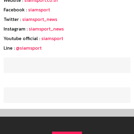
Website :
siamsport.co.th
Facebook :
siamsport
Twitter :
siamsport_news
Instagram :
siamsport_news
Youtube official :
siamsport
Line :
@siamsport