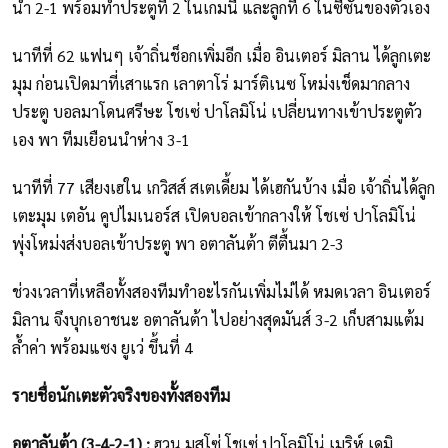
นำ 2-1 พร้อมทำประตูที่ 2 ในเกมนี้ และลูกที่ 6 ในซีซั่นของตัวเอง
นาทีที่ 62 แฟนๆ เจ้าถิ่นช็อกเพิ่มอีก เมื่อ อินเตอร์ มิลาน ได้ลูกเตะ
มุม ก่อนเปิดมาที่เสาแรก เลาตาโร่ มาร์ติเนซ โหม่งเช็ดมากลาง
ประตู บอลมาโดนศรีษะ โชเซ่ ปาโลมิโน่ เปลี่ยนทางเข้าประตูตัว
เอง พา ทีมเยือนนำห่าง 3-1
นาทีที่ 77 เสียงเฮใน เกวิสส์ สเตเดี้ยม ได้เฮกันบ้าง เมื่อ เจ้าถิ่นได้ลูก
เตะมุม เตอัน คูปไมเนอร์ส เปิดบอลเข้ากลางให้ โชเซ่ ปาโลมิโน่
พุ่งโหม่งส่งบอลเข้าประตู พา อตาลันต้า ตีตื้นมา 2-3
ช่วงเวลาที่เหลือทั้งสองทีมทำอะไรกันเพิ่มไม่ได้ หมดเวลา อินเตอร์
มิลาน จึงบุกเอาชนะ อตาลันต้า ไปอย่างสุดมันส์ 3-2 เก็บสามแต้ม
ล้ำค่า พร้อมแซง ยูเว่ ขึ้นที่ 4
รายชื่อนักเตะตัวจริงของทั้งสองทีม
อตาลันต้า (3-4-2-1) :
ฮวน มุสโซ่,โชเซ่ ปาโลมิโน่,เมริห์ เดมิ