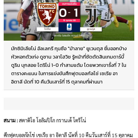
มักซิมิเลียโน่ อัลเลกรี กุนซือ "ม้าลาย" ยูเวนตุส ยิ้มออกบ้าง
หัวหอกตัวเก่ง ดูซาน วลาโฮวิช รู้หน้าที่ซัดตัดสินเกมดาร์บี้
ตูริน บุกสอย โตริโน่ 1-0 กำสามแต้ม โดยพวกเขารั้งที่ 7 ใน
ตารางคะแนน ในการแข่งขันศึกฟุตบอลกัลโช่ เซเรีย อา
อิตาลี นัดที่ 10 คืนวันเสาร์ที่ 15 ตุลาคมที่ผ่านมา
สนาม :
สตาดิโอ โอลิมปิโก กรานเด้ โตริโน่
ศึกฟุตบอลกัลโช่ เซเรีย อา อิตาลี นัดที่ 10 คืนวันเสาร์ที่ 15 ตุลาคม