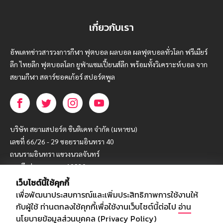
เกี่ยวกับเรา
อัพเดทข่าวสารวงการกีฬา ฟุตบอล ผลบอล ผลฟุตบอลทั่วโลก ฟรีเมียร์
ลีก ไทยลีก ฟุตบอลโลก ยูฟ่าแซมเปี้ยนส์ลีก พร้อมทั้งวิเคราะห์บอล จาก
สยามกีฬา สตาร์ชอคเก้อร์ สปอร์ตพูล
บริษัท สยามสปอร์ต ซินติเคท จำกัด (มหาชน)
เลขที่ 66/26 - 29 ซอยรามอินทรา 40
ถนนรามอินทรา แขวงนวลจันทร์
เขตบึงกุ่ม กรุงเทพฯ 10230
เว็บไซต์นี้ใช้คุกกี้
โทร : 02-5088-000
เพื่อพัฒนาประสบการณ์และเพิ่มประสิทธิภาพการใช้งานให้
อีเมล์ :
webmaster@siamsport.co.th
กับผู้ใช้ ท่านตกลงใช้คุกกี้เพื่อใช้งานเว็บไซต์นี้ต่อไป
อ่าน
เว็บไซต์ : www.siamsport.co.th
นโยบายข้อมูลส่วนบุคคล (Privacy Policy)