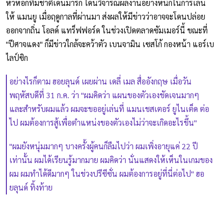
หัวหอกทีมชาติเดนมาร์ก โดนวิจารณ์ผลงานอย่างหนักในการเล่น
ให้ แมนยู เมื่อฤดูกาลที่ผ่านมา ส่งผลให้มีข่าวว่าอาจจะโดนปล่อย
ออกจากถิ่น โอลด์ แทร็ฟฟอร์ด ในช่วงเปิดตลาดซัมเมอร์นี้ ขณะที่
"ปีศาจแดง" ก็มีข่าวใกล้จะคว้าตัว เบนจามิน เซสโก้ กองหน้า แอร์เบ
ไลป์ซิก
อย่างไรก็ตาม ฮอยลุนด์ เผยผ่าน เดลี่ เมล สื่ออังกฤษ เมื่อวัน
พฤหัสบดีที่ 31 ก.ค. ว่า "ผมคิดว่า แผนของตัวเองชัดเจนมากๆ
และสำหรับผมแล้ว ผมจะขออยู่เล่นที่ แมนเชสเตอร์ ยูไนเต็ด ต่อ
ไป ผมต้องการสู้เพื่อตำแหน่งของตัวเองไม่ว่าจะเกิดอะไรขึ้น"
"ผมยังหนุ่มมากๆ บางครั้งผู้คนก็ลืมไปว่า ผมเพิ่งอายุแค่ 22 ปี
เท่านั้น ผมได้เรียนรู้มากมาย ผมคิดว่า นั่นแสดงให้เห็นในเกมของ
ผม ผมทำได้ดีมากๆ ในช่วงปรีซีซั่น ผมต้องการอยู่ที่นี่ต่อไป" ฮอ
ยลุนด์ ทิ้งท้าย