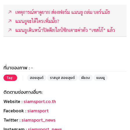
เหตุการณ์หาดูยาก! ส่องฟอร์ม แมนยู ถล่ม บอร์นมัธ
แมนยูจะได้ใครเพิ่มมั้ย?
แมนยูเดินหน้าปิดดีล!ไลป์ซิกเคาะค่าตัว “เซสโก้” แล้ว
ที่มาของภาพ :
-
Tag :
ฮอยลุนด์
ราสมุส ฮอยลุยด์
ผีแดง
แมนยู
ติดตามช่องทางอื่นๆ:
Website :
siamsport.co.th
Facebook :
siamsport
Twitter :
siamsport_news
Instagram :
siamsport_news