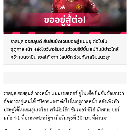
ราสมุส ฮอยลุนด์ ยืนยันชัดเจนขออยู่ แมนยู ต่อไปใน
ฤดูกาลหน้า หลังโชว์ฟอร์มเด่นช่วงปรีซีซั่น แม้ทีมมีข่าวใกล้
คว้า เบนจามิน เซสโก้ จาก ไลป์ซิก ร่วมทัพเสริมแนวรุก
ราสมุส ฮอยลุนด์ กองหน้า แมนเชสเตอร์ ยูไนเต็ด ยืนยันชัดเจนว่า
ต้องการอยู่เล่นให้ "ปีศาจแดง" ต่อไปในฤดูกาลหน้า หลังเพิ่งทำ
ประตูได้ในเกมอุ่นเครื่อง พรีเมียร์ลีก ซัมเมอร์ ซีรี่ส์ นัดชนะ บอร์
นมัธ 4-1 ที่ประเทศสหรัฐฯ เมื่อวันพุธที่ 30 ก.ค. ที่ผ่านมา