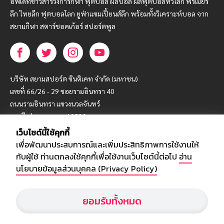
อัพเดทข่าวสารวงการกีฬา ฟุตบอล ผลบอล ผลฟุตบอลทั่วโลก ฟรีเมียร์
ลีก ไทยลีก ฟุตบอลโลก ยูฟ่าแซมเปี้ยนส์ลีก พร้อมทั้งวิเคราะห์บอล จาก
สยามกีฬา สตาร์ชอคเก้อร์ สปอร์ตพูล
บริษัท สยามสปอร์ต ซินติเคท จำกัด (มหาชน)
เลขที่ 66/26 - 29 ซอยรามอินทรา 40
ถนนรามอินทรา แขวงนวลจันทร์
เขตบึงกุ่ม กรุงเทพฯ 10230
เว็บไซต์นี้ใช้คุกกี้
โทร : 02-5088-000
เพื่อพัฒนาประสบการณ์และเพิ่มประสิทธิภาพการใช้งานให้
อีเมล์ :
webmaster@siamsport.co.th
กับผู้ใช้ ท่านตกลงใช้คุกกี้เพื่อใช้งานเว็บไซต์นี้ต่อไป
อ่าน
เว็บไซต์ : www.siamsport.co.th
นโยบายข้อมูลส่วนบุคคล (Privacy Policy)
ยอมรับทั้งหมด
© SIAMSPORT
Privacy