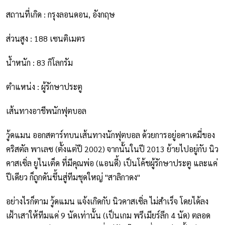
สถานที่เกิด : กรุงลอนดอน, อังกฤษ
ส่วนสูง : 188 เซนติเมตร
น้ำหนัก : 83 กิโลกรัม
ตำแหน่ง : ผู้รักษาประตู
เส้นทางอาชีพนักฟุตบอล
วู้ดแมน ออกสตาร์ทบนเส้นทางนักฟุตบอล ด้วยการอยู่อคาเดมี่ของ
คริสตัล พาเลซ (ตั้งแต่ปี 2002) จากนั้นในปี 2013 ย้ายไปอยู่กับ นิว
คาสเซิ่ล ยูไนเต็ด ที่มีคุณพ่อ (แอนดี้) เป็นโค้ชผู้รักษาประตู และแค่
ปีเดียว ก็ถูกดันขึ้นสู่ทีมชุดใหญ่ "สาลิกาดง"
อย่างไรก็ตาม วู้ดแมน แจ้งเกิดกับ นิวคาสเซิ่ล ไม่สำเร็จ โดยได้ลง
เฝ้าเสาให้ทีมแค่ 9 นัดเท่านั้น (เป็นเกม พรีเมียร์ลีก 4 นัด) ตลอด