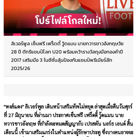
ลิเวอร์พูล เซ็นฟรี เฟร็ดดี้ วู้ดแมน นายทวารชาวอังกฤษวัย
28 ปี ดีกรีแชมป์โลก U20 พร้อมคว้ารางวัลถุงมือทองคำปี
2017 เสริมมือ 3 ในซีซั่นลุ้นป้องกันแชมป์พรีเมียร์ลีก
2025/26
"หงส์แดง" ลิเวอร์พูล เดินหน้าเสริมทัพไม่หยุด ล่าสุดเมื่อคืนวันศุกร์
ที่ 27 มิถุนายน ที่ผ่านมา ประกาศเซ็นฟรี เฟร็ดดี้ วู้ดแมน นาย
ทวารชาวอังกฤษ ที่กำลังจะหมดสัญญากับ เปรสตัน นอร์ธ เอนด์ สิ้น
เดือนนี้ เข้ามาเสริมแกร่งในตำแหน่งผู้รักษาประตู ซึ่งบางคนอาจจะ