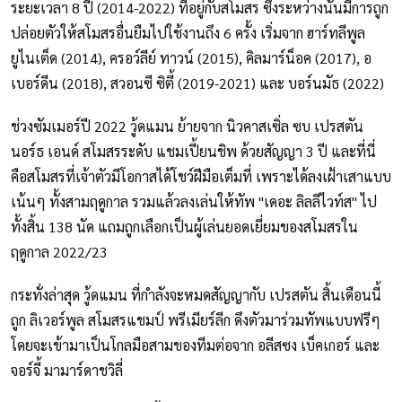
ระยะเวลา 8 ปี (2014-2022) ที่อยู่กับสโมสร ซึ่งระหว่างนั้นมีการถูก
ปล่อยตัวให้สโมสรอื่นยืมไปใช้งานถึง 6 ครั้ง เริ่มจาก ฮาร์ทลีพูล
ยูไนเต็ด (2014), ครอว์ลีย์ ทาวน์ (2015), คิลมาร์น็อค (2017), อ
เบอร์ดีน (2018), สวอนซี ซิตี้ (2019-2021) และ บอร์นมัธ (2022)
ช่วงซัมเมอร์ปี 2022 วู้ดแมน ย้ายจาก นิวคาสเซิ่ล ซบ เปรสตัน
นอร์ธ เอนด์ สโมสรระดับ แชมเปี้ยนชิพ ด้วยสัญญา 3 ปี และที่นี่
คือสโมสรที่เจ้าตัวมีโอกาสได้โชว์ฝีมือเต็มที่ เพราะได้ลงเฝ้าเสาแบบ
เน้นๆ ทั้งสามฤดูกาล รวมแล้วลงเล่นให้ทัพ "เดอะ ลิลลีไวท์ส" ไป
ทั้งสิ้น 138 นัด แถมถูกเลือกเป็นผู้เล่นยอดเยี่ยมของสโมสรใน
ฤดูกาล 2022/23
กระทั่งล่าสุด วู้ดแมน ที่กำลังจะหมดสัญญากับ เปรสตัน สิ้นเดือนนี้
ถูก ลิเวอร์พูล สโมสรแชมป์ พรีเมียร์ลีก ดึงตัวมาร่วมทัพแบบฟรีๆ
โดยจะเข้ามาเป็นโกลมือสามของทีมต่อจาก อลีสซง เบ็คเกอร์ และ
จอร์จี้ มามาร์ดาชวิลี่