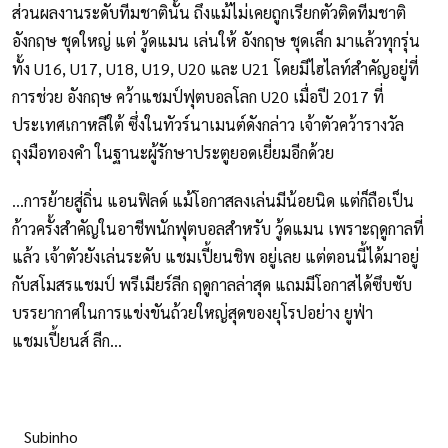
ส่วนผลงานระดับทีมชาตินั้น ถึงแม้ไม่เคยถูกเรียกตัวติดทีมชาติ
อังกฤษ ชุดใหญ่ แต่ วู้ดแมน เล่นให้ อังกฤษ ชุดเล็ก มาแล้วทุกรุ่น
ทั้ง U16, U17, U18, U19, U20 และ U21 โดยมีไฮไลท์สำคัญอยู่ที่
การช่วย อังกฤษ คว้าแชมป์ฟุตบอลโลก U20 เมื่อปี 2017 ที่
ประเทศเกาหลีใต้ ซึ่งในทัวร์นาเมนต์ดังกล่าว เจ้าตัวคว้ารางวัล
ถุงมือทองคำ ในฐานะผู้รักษาประตูยอดเยี่ยมอีกด้วย
...การย้ายสู่ถิ่น แอนฟิลด์ แม้โอกาสลงเล่นมีน้อยนิด แต่ก็ถือเป็น
ก้าวครั้งสำคัญในอาชีพนักฟุตบอลสำหรับ วู้ดแมน เพราะฤดูกาลที่
แล้ว เจ้าตัวยังเล่นระดับ แชมเปี้ยนชิพ อยู่เลย แต่ตอนนี้ได้มาอยู่
กับสโมสรแชมป์ พรีเมียร์ลีก ฤดูกาลล่าสุด แถมมีโอกาสได้ซึบซับ
บรรยากาศในการแข่งขันถ้วยใหญ่สุดของยุโรปอย่าง ยูฟ่า
แชมเปี้ยนส์ ลีก...
Subinho