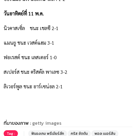
วันอาทิตย์ที่ 11 พ.ค.
นิวคาสเซิ่ล
ชนะ เชลซี 2-1
แมนยู ชนะ เวสต์แฮม 3-1
ฟอเรสต์ ชนะ เลสเตอร์ 1-0
สเปอร์ส ชนะ คริสตัล พาเลซ 3-2
ลิเวอร์พูล ชนะ อาร์เซน่อล 2-1
ที่มาของภาพ :
getty images
Tag :
ฟันธงเกม พรีเมียร์ลีก
คริส ซัตตัน
พอล เมอร์สัน