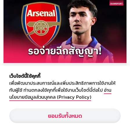
ฟาบริซิโอ โรมาโน่ รายงานว่า มาร์ติน ซูบีเมนดี้ ตกลง
เว็บไซต์นี้ใช้คุกกี้
เงื่อนไขกับ อาร์เซน่อล เรียบร้อย เหลือเพียง "ปืนใหญ่" ยื่น
เพื่อพัฒนาประสบการณ์และเพิ่มประสิทธิภาพการใช้งานให้
ค่าฉีกสัญญา 60 ล้านยูโรให้ เรอัล โซเซียดาด เพื่อปิดดี
กับผู้ใช้ ท่านตกลงใช้คุกกี้เพื่อใช้งานเว็บไซต์นี้ต่อไป
อ่าน
ลมิดฟิลด์สเปนช่วงซัมเมอร์นี้
นโยบายข้อมูลส่วนบุคคล (Privacy Policy)
ยอมรับทั้งหมด