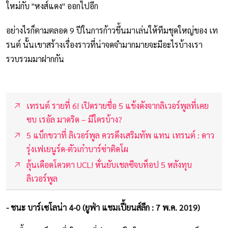
ใหม่กับ "หงส์แดง" ออกไปอีก
อย่างไรก็ตามตลอด 9 ปีในการก้าวขึ้นมาเล่นให้ทีมชุดใหญ่ของ เท
รนต์ นั้นเขาสร้างเรื่องราวที่น่าจดจำมากมายจะมีอะไรบ้างเรา
รวบรวมมาฝากกัน
เทรนต์ รายที่ 6! เปิดรายชื่อ 5 แข้งดังจากลิเวอร์พูลที่เคย
ซบ เรอัล มาดริด – มีใครบ้าง?
5 แบ็กขวาที่ ลิเวอร์พูล ควรดึงเสริมทัพ แทน เทรนต์ : ดาว
รุ่งเฟเยนูร์ด-ตัวเก๋าบาร์ซ่าติดโผ
ลุ้นเดือดโควตา UCL! หั่นยับเชลซีจบท็อป 5 หลังทุบ
ลิเวอร์พูล
- ชนะ บาร์เซโลน่า 4-0 (ยูฟ่า แชมเปี้ยนส์ลีก : 7 พ.ค. 2019)