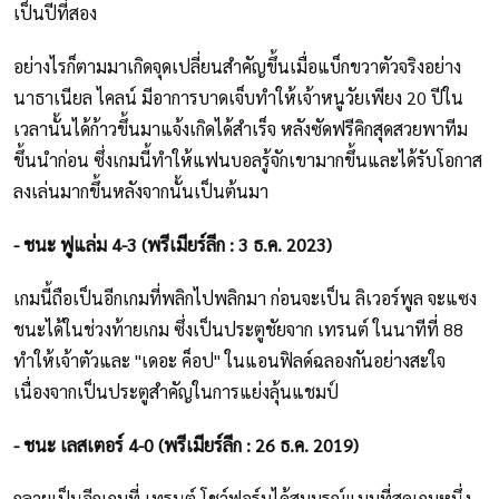
เป็นปีที่สอง
อย่างไรก็ตามมาเกิดจุดเปลี่ยนสำคัญขึ้นเมื่อแบ็กขวาตัวจริงอย่าง
นาธาเนียล ไคลน์ มีอาการบาดเจ็บทำให้เจ้าหนูวัยเพียง 20 ปีใน
เวลานั้นได้ก้าวขึ้นมาแจ้งเกิดได้สำเร็จ หลังซัดฟรีคิกสุดสวยพาทีม
ขึ้นนำก่อน ซึ่งเกมนี้ทำให้แฟนบอลรู้จักเขามากขึ้นและได้รับโอกาส
ลงเล่นมากขึ้นหลังจากนั้นเป็นต้นมา
- ชนะ ฟูแล่ม 4-3 (พรีเมียร์ลีก : 3 ธ.ค. 2023)
เกมนี้ถือเป็นอีกเกมที่พลิกไปพลิกมา ก่อนจะเป็น ลิเวอร์พูล จะแซง
ชนะได้ในช่วงท้ายเกม ซึ่งเป็นประตูชัยจาก เทรนต์ ในนาทีที่ 88
ทำให้เจ้าตัวและ "เดอะ ค็อป" ในแอนฟิลด์ฉลองกันอย่างสะใจ
เนื่องจากเป็นประตูสำคัญในการแย่งลุ้นแชมป์
- ชนะ เลสเตอร์ 4-0 (พรีเมียร์ลีก : 26 ธ.ค. 2019)
กลายเป็นอีกเกมที่ เทรนต์ โชว์ฟอร์มได้สมบูรณ์แบบที่สุุดเกมหนึ่ง