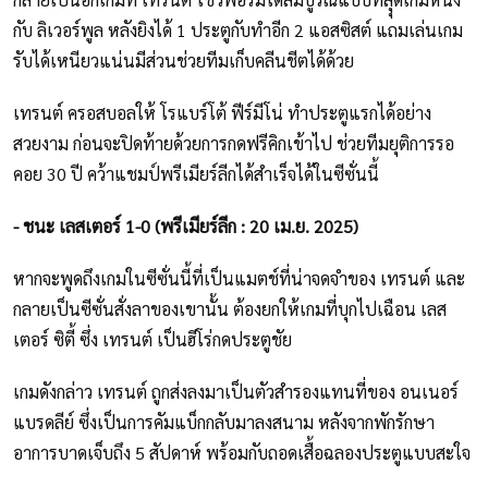
กับ ลิเวอร์พูล หลังยิงได้ 1 ประตูกับทำอีก 2 แอสซิสต์ แถมเล่นเกม
รับได้เหนียวแน่นมีส่วนช่วยทีมเก็บคลีนชีตได้ด้วย
เทรนต์ ครอสบอลให้ โรแบร์โต้ ฟีร์มีโน่ ทำประตูแรกได้อย่าง
สวยงาม ก่อนจะปิดท้ายด้วยการกดฟรีคิกเข้าไป ช่วยทีมยุติการรอ
คอย 30 ปี คว้าแชมป์พรีเมียร์ลีกได้สำเร็จได้ในซีซั่นนี้
- ชนะ เลสเตอร์ 1-0 (พรีเมียร์ลีก : 20 เม.ย. 2025)
หากจะพูดถึงเกมในซีซั่นนี้ที่เป็นแมตช์ที่น่าจดจำของ เทรนต์ และ
กลายเป็นซีซั่นสั่งลาของเขานั้น ต้องยกให้เกมที่บุกไปเฉือน เลส
เตอร์ ซิตี้ ซึ่ง เทรนต์ เป็นฮีโร่กดประตูชัย
เกมดังกล่าว เทรนต์ ถูกส่งลงมาเป็นตัวสำรองแทนที่ของ อนเนอร์
แบรดลีย์ ซึ่งเป็นการคัมแบ็กกลับมาลงสนาม หลังจากพักรักษา
อาการบาดเจ็บถึง 5 สัปดาห์ พร้อมกับถอดเสื้อฉลองประตูแบบสะใจ