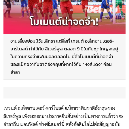
งานเลี้ยงย่อมมีวันเลิกรา แต่สิ่งที่ เทรนต์ อเล็กซานเดอร์-
อาร์โนลด์ ทำไว้กับ ลิเวอร์พูล ตลอด 9 ปีในทีมชุดใหญ่จะอยู่
ในความทรงจำแฟนบอลตลอดไป นี่คือโมเมนต์ที่น่าจดจำ
ของแบ็กขวาทีมชาติอังกฤษที่ฝากไว้กับ "หงส์แดง" ก่อน
อำลา
เทรนต์ อเล็กซานเดอร์-อาร์โนลด์ แบ็กขวาทีมชาติอังกฤษของ
ลิเวอร์พูล เพิ่งจะออกมาประกาศยืนยันอย่างเป็นทางการแล้วว่า จะ
อำลาถิ่น แอนฟิลด์ ช่วงซัมเมอร์นี้ หลังตัดสินใจไม่ต่อสัญญาฉบับ