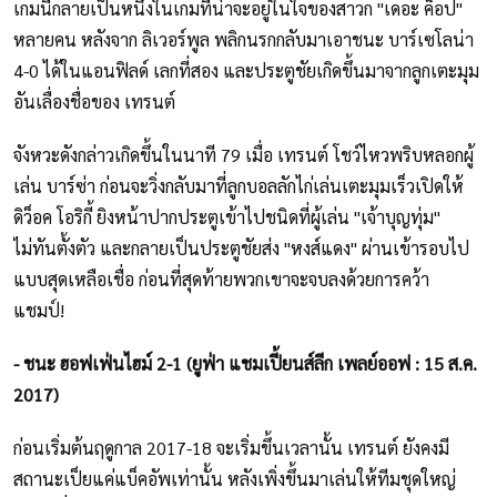
เกมนี้กลายเป็นหนึ่งในเกมที่น่าจะอยู่ในใจของสาวก "เดอะ ค็อป"
หลายคน หลังจาก ลิเวอร์พูล พลิกนรกกลับมาเอาชนะ บาร์เซโลน่า
4-0 ได้ในแอนฟิลด์ เลกที่สอง และประตูชัยเกิดขึ้นมาจากลูกเตะมุม
อันเลื่องชื่อของ เทรนต์
จังหวะดังกล่าวเกิดขึ้นในนาที 79 เมื่อ เทรนต์ โชว์ไหวพริบหลอกผู้
เล่น บาร์ซ่า ก่อนจะวิ่งกลับมาที่ลูกบอลลักไก่เล่นเตะมุมเร็วเปิดให้
ดิว็อค โอริกี้ ยิงหน้าปากประตูเข้าไปชนิดที่ผู้เล่น "เจ้าบุญทุ่ม"
ไม่ทันตั้งตัว และกลายเป็นประตูชัยส่ง "หงส์แดง" ผ่านเข้ารอบไป
แบบสุดเหลือเชื่อ ก่อนที่สุดท้ายพวกเขาจะจบลงด้วยการคว้า
แชมป์!
- ชนะ ฮอฟเฟ่นไฮม์ 2-1 (ยูฟ่า แชมเปี้ยนส์ลีก เพลย์ออฟ : 15 ส.ค.
2017)
ก่อนเริ่มต้นฤดูกาล 2017-18 จะเริ่มขึ้นเวลานั้น เทรนต์ ยังคงมี
สถานะเป็ยแค่แบ็คอัพเท่านั้น หลังเพิ่งขึ้นมาเล่นให้ทีมชุดใหญ่