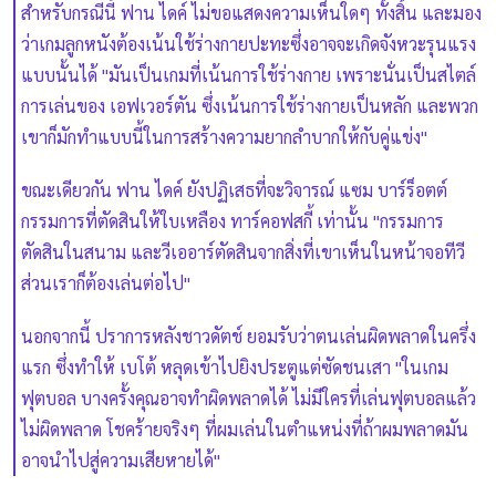
สำหรับกรณีนี้ ฟาน ไดค์ ไม่ขอแสดงความเห็นใดๆ ทั้งสิ้น และมอง
ว่าเกมลูกหนังต้องเน้นใช้ร่างกายปะทะซึ่งอาจจะเกิดจังหวะรุนแรง
แบบนั้นได้ "มันเป็นเกมที่เน้นการใช้ร่างกาย เพราะนั่นเป็นสไตล์
การเล่นของ เอฟเวอร์ตัน ซึ่งเน้นการใช้ร่างกายเป็นหลัก และพวก
เขาก็มักทำแบบนี้ในการสร้างความยากลำบากให้กับคู่แข่ง"
ขณะเดียวกัน ฟาน ไดค์ ยังปฏิเสธที่จะวิจารณ์ แซม บาร์ร็อตต์
กรรมการที่ตัดสินให้ใบเหลือง ทาร์คอฟสกี้ เท่านั้น "กรรมการ
ตัดสินในสนาม และวีเออาร์ตัดสินจากสิ่งที่เขาเห็นในหน้าจอทีวี
ส่วนเราก็ต้องเล่นต่อไป"
นอกจากนี้ ปราการหลังชาวดัตช์ ยอมรับว่าตนเล่นผิดพลาดในครึ่ง
แรก ซึ่งทำให้ เบโต้ หลุดเข้าไปยิงประตูแต่ซัดชนเสา "ในเกม
ฟุตบอล บางครั้งคุณอาจทำผิดพลาดได้ ไม่มีใครที่เล่นฟุตบอลแล้ว
ไม่ผิดพลาด โชคร้ายจริงๆ ที่ผมเล่นในตำแหน่งที่ถ้าผมพลาดมัน
อาจนำไปสู่ความเสียหายได้"