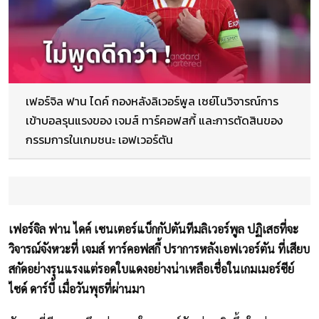
เฟอร์จิล ฟาน ไดค์ กองหลังลิเวอร์พูล เซย์โนวิจารณ์การ
เข้าบอลรุนแรงของ เจมส์ ทาร์คอฟสกี้ และการตัดสินของ
กรรมการในเกมชนะ เอฟเวอร์ตัน
เฟอร์จิล ฟาน ไดค์ เซนเตอร์แบ็กกัปตันทีมลิเวอร์พูล ปฏิเสธที่จะ
วิจารณ์จังหวะที่ เจมส์ ทาร์คอฟสกี้ ปราการหลังเอฟเวอร์ตัน ที่เสียบ
สกัดอย่างรุนแรงแต่รอดใบแดงอย่างน่าเหลือเชื่อในเกมเมอร์ซีย์
ไซด์ ดาร์บี้ เมื่อวันพุธที่ผ่านมา