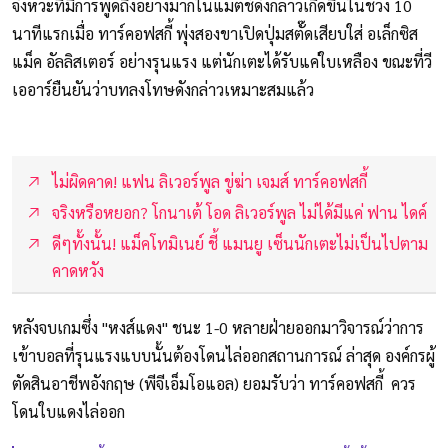
จังหวะที่มีการพูดถึงอย่างมากในแมตช์ดังกล่าวเกิดขึ้นในช่วง 10
นาทีแรกเมื่อ ทาร์คอฟสกี้ พุ่งสองขาเปิดปุ่มสตั๊ดเสียบใส่ อเล็กซิส
แม็ค อัลลิสเตอร์ อย่างรุนแรง แต่นักเตะได้รับแค่ใบเหลือง ขณะที่วี
เออาร์ยืนยันว่าบทลงโทษดังกล่าวเหมาะสมแล้ว
ไม่ผิดคาด! แฟน ลิเวอร์พูล ขู่ฆ่า เจมส์ ทาร์คอฟสกี้
จริงหรือหยอก? โกนาเต้ โอด ลิเวอร์พูล ไม่ได้มีแค่ ฟาน ไดค์
ดีๆทั้งนั้น! แม็คโทมิเนย์ ชี้ แมนยู เซ็นนักเตะไม่เป็นไปตาม
คาดหวัง
หลังจบเกมซึ่ง "หงส์แดง" ชนะ 1-0 หลายฝ่ายออกมาวิจารณ์ว่าการ
เข้าบอลที่รุนแรงแบบนั้นต้องโดนไล่ออกสถานการณ์ ล่าสุด องค์กรผู้
ตัดสินอาชีพอังกฤษ (พีจีเอ็มโอแอล) ยอมรับว่า ทาร์คอฟสกี้ ควร
โดนใบแดงไล่ออก