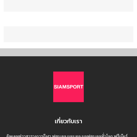
เกี่ยวกับเรา
อัพเดทข่าวสารวงการกีฬา ฟุตบอล ผลบอล ผลฟุตบอลทั่วโลก ฟรีเมียร์