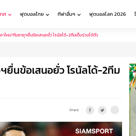
เทศ
ฟุตบอลไทย
กีฬาอื่นๆ
ฟุตบอลโลก 2026
อาไหม?ทีมซาอุฯยื่นข้อเสนอยั่ว โรนัลโด้-2ทีมเต็งร่วมได้ตัว
ยื่นข้อเสนอยั่ว โรนัลโด้-2ทีม
Share