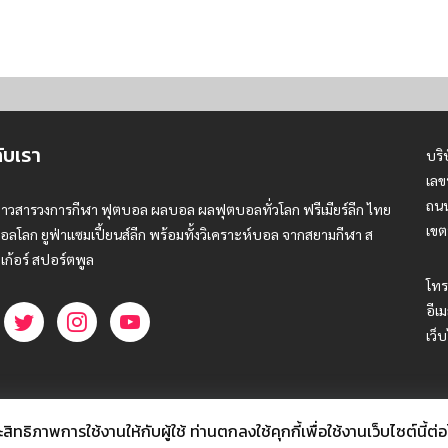
กับเรา
บริ
เลข
ถนน
่าวสารวงการกีฬา ฟุตบอล ผลบอล ผลฟุตบอลทั่วโลก ฟรีเมียร์ลีก ไทย
เขต
อลโลก ยูฟ่าแซมเปี้ยนส์ลีก พร้อมทั้งวิเคราะห์บอล จากสยามกีฬา ส
เก้อร์ สปอร์ตพูล
โทร
อีเม
เว็
ธิภาพการใช้งานให้กับผู้ใช้ ท่านตกลงใช้คุกกี้เพื่อใช้งานเว็บไซต์นี้ต่