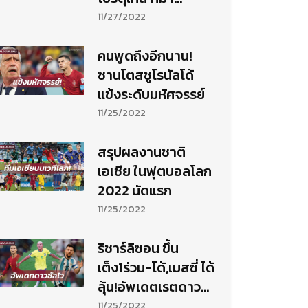
ดินเนอร์
11/27/2022
คนพูดถึงอีกนาน!
ซานโตสชูโรนัลโด้
แข้งระดับมหัศจรรย์
11/25/2022
สรุปผลงานชาติ
เอเชีย ในฟุตบอลโลก
2022 นัดแรก
11/25/2022
ริชาร์ลิซอน ขึ้น
เต็ง1ร่วม-โด้,เมสซี่ ได้
ลุ้น!อัพเดตเรตดาว
ซัลโวบอลโลก
11/25/2022