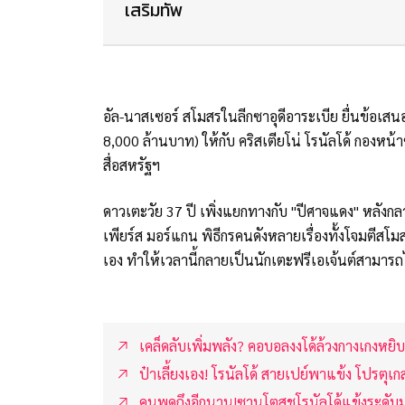
เสริมทัพ
อัล-นาสเซอร์ สโมสรในลีกซาอุดีอาระเบีย ยื่นข้อเส
8,000 ล้านบาท) ให้กับ คริสเตียโน่ โรนัลโด้ กองหน
สื่อสหรัฐฯ
ดาวเตะวัย 37 ปี เพิ่งแยกทางกับ "ปีศาจแดง" หลังก
เพียร์ส มอร์แกน พิธีกรคนดังหลายเรื่องทั้งโจมตีสโม
เอง ทำให้เวลานี้กลายเป็นนักเตะฟรีเอเจ้นต์สามารถไ
เคล็ดลับเพิ่มพลัง? คอบอลงงโด้ล้วงกางเกงหยิบ
ป๋าเลี้ยงเอง! โรนัลโด้ สายเปย์พาแข้ง โปรตุเก
คนพูดถึงอีกนาน!ซานโตสชูโรนัลโด้แข้งระดับม