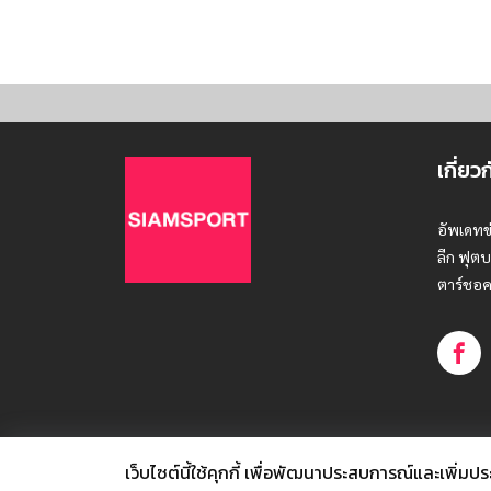
เกี่ยว
อัพเดทข
ลีก ฟุตบ
ตาร์ชอค
เว็บไซต์นี้ใช้คุกกี้
เพื่อพัฒนาประสบการณ์และเพิ่มประสิท
© SIAMSPORT