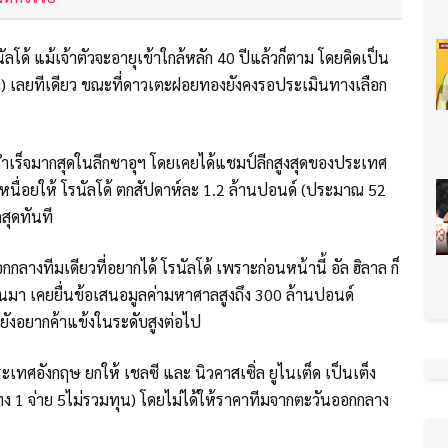
ลโด้ แม้เจ้าตัวจะอายุเข้าใกล้หลัก 40 ปีแล้วก็ตาม โดยคิดเป็น
) เลยทีเดียว ขณะที่ดาวเตะฝอยทองยังคงรอประเมินทางเลือก
สำเร็จมากสุดในลีกซาอุฯ โดยเคยได้แชมป์ลีกสูงสุดของประเทศ
่าเหนื่อยให้ โรนัลโด้ ตกสัปดาห์ละ 1.2 ล้านปอนด์ (ประมาณ 52
สุดทันที
กลางทีมเดียวที่อยากได้ โรนัลโด้ เพราะก่อนหน้านี้ อัล ฮิลาล ก็
ผ่านมา เคยยื่นข้อเสนอมูลค่ามหาศาลสูงถึง 300 ล้านปอนด์
ังอยากค้าแข้งในระดับสูงต่อไป
เทศอังกฤษ ยกให้ เชลซี และ นิวคาสเซิ่ล ยูไนเต็ด เป็นเต็ง
 (แทง 1 จ่าย 5ไม่รวมทุน) โดยไม่ได้ให้ราคาทีมจากตะวันออกกลาง