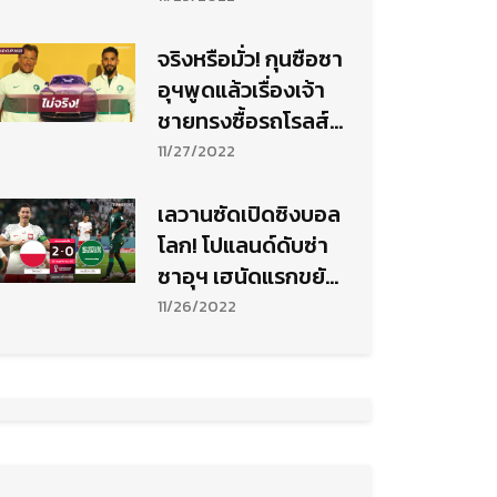
จริงหรือมั่ว! กุนซือซา
อุฯพูดแล้วเรื่องเจ้า
ชายทรงซื้อรถโรลส์-
รอยซ์แจก
11/27/2022
เลวานซัดเปิดซิงบอล
โลก! โปแลนด์ดับซ่า
ซาอุฯ เฮนัดแรกขยับ
ขึ้นจ่าฝูง
11/26/2022