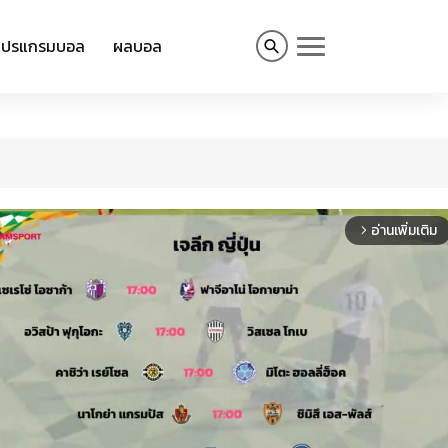
โปรแกรมบอล
ผลบอล
อ่านเพิ่มเติม
arrow_forward_ios