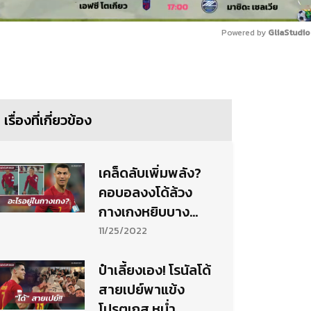
Powered by 
GliaStudio
Mute
เรื่องที่เกี่ยวข้อง
เคล็ดลับเพิ่มพลัง?
คอบอลงงโด้ล้วง
กางเกงหยิบบาง
อย่างเข้าปาก (มี
11/25/2022
คลิป)
ป๋าเลี้ยงเอง! โรนัลโด้
สายเปย์พาแข้ง
โปรตุเกส หม่ำ