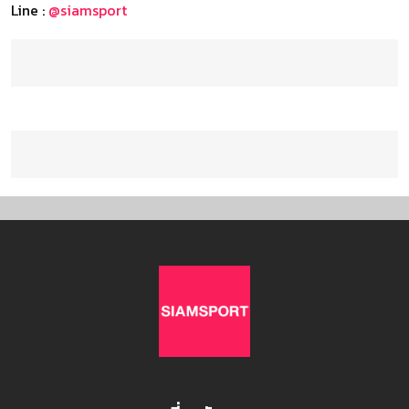
Line :
@siamsport