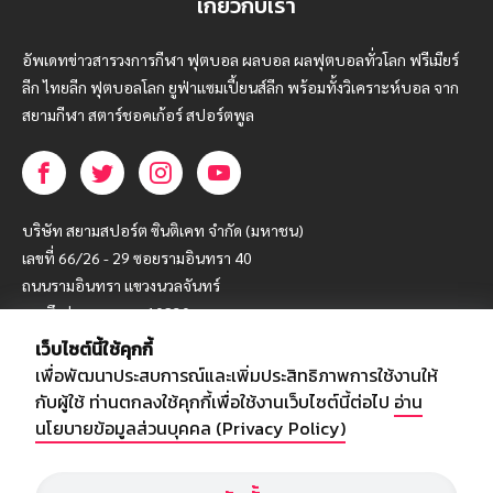
เกี่ยวกับเรา
อัพเดทข่าวสารวงการกีฬา ฟุตบอล ผลบอล ผลฟุตบอลทั่วโลก ฟรีเมียร์
ลีก ไทยลีก ฟุตบอลโลก ยูฟ่าแซมเปี้ยนส์ลีก พร้อมทั้งวิเคราะห์บอล จาก
สยามกีฬา สตาร์ชอคเก้อร์ สปอร์ตพูล
บริษัท สยามสปอร์ต ซินติเคท จำกัด (มหาชน)
เลขที่ 66/26 - 29 ซอยรามอินทรา 40
ถนนรามอินทรา แขวงนวลจันทร์
เขตบึงกุ่ม กรุงเทพฯ 10230
เว็บไซต์นี้ใช้คุกกี้
โทร : 02-5088-000
เพื่อพัฒนาประสบการณ์และเพิ่มประสิทธิภาพการใช้งานให้
อีเมล์ :
webmaster@siamsport.co.th
กับผู้ใช้ ท่านตกลงใช้คุกกี้เพื่อใช้งานเว็บไซต์นี้ต่อไป
อ่าน
เว็บไซต์ : www.siamsport.co.th
นโยบายข้อมูลส่วนบุคคล (Privacy Policy)