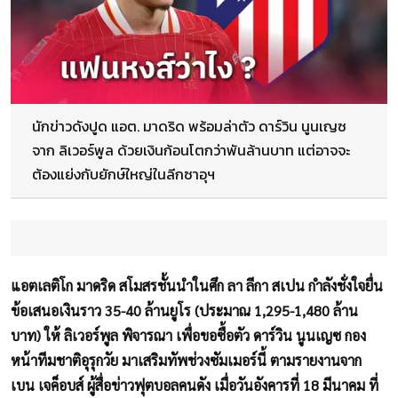
นักข่าวดังปูด แอต. มาดริด พร้อมล่าตัว ดาร์วิน นูนเญซ
จาก ลิเวอร์พูล ด้วยเงินก้อนโตกว่าพันล้านบาท แต่อาจจะ
ต้องแย่งกับยักษ์ใหญ่ในลีกซาอุฯ
แอตเลติโก มาดริด สโมสรชั้นนำในศึก ลา ลีกา สเปน กำลังชั่งใจยื่น
ข้อเสนอเงินราว 35-40 ล้านยูโร (ประมาณ 1,295-1,480 ล้าน
บาท) ให้ ลิเวอร์พูล พิจารณา เพื่อขอซื้อตัว ดาร์วิน นูนเญซ กอง
หน้าทีมชาติอุรุกวัย มาเสริมทัพช่วงซัมเมอร์นี้ ตามรายงานจาก
เบน เจค็อบส์ ผู้สื่อข่าวฟุตบอลคนดัง เมื่อวันอังคารที่ 18 มีนาคม ที่