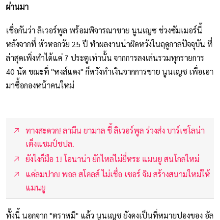
ผ่านมา
เชื่อกันว่า ลิเวอร์พูล พร้อมพิจารณาขาย นูนเญซ ช่วงซัมเมอร์นี้
หลังจากที่ หัวหอกวัย 25 ปี ทำผลงานน่าผิดหวังในฤดูกาลปัจจุบัน ที่
ล่าสุดเพิ่งทำได้แค่ 7 ประตูเท่านั้น จากการลงเล่นรวมทุกรายการ
40 นัด ขณะที่ "หงส์แดง" ก็หวังทำเงินจากการขาย นูนเญซ เพื่อเอา
มาซื้อกองหน้าคนใหม่
ทางสะดวก! ลามีน ยามาล ชี้ ลิเวอร์พูล ร่วงส่ง บาร์เซโลน่า
เต็งแชมป์ชปล.
ยังไงก็มือ 1! โอนาน่า ยักไหล่ไม่ยี่หระ แมนยู สนโกลใหม่
แค่ลมปาก! พอล สโคลส์ ไม่เชื่อ เซอร์ จิม สร้างสนามใหม่ให้
แมนยู
ทั้งนี้ นอกจาก "ตราหมี" แล้ว นูนเญซ ยังคงเป็นที่หมายปองของ อัล