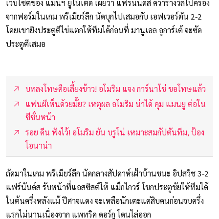
เว็บไซต์ของ แมนฯ ยูไนเต็ด เผยว่า แฟร์นันด์ส คว้ารางวัลไปครอง
จากฟอร์มในเกม พรีเมียร์ลีก นัดบุกไปเสมอกับ เอฟเวอร์ตัน 2-2
โดยเขายิงประตูตีไข่แตกให้ทีมได้ก่อนที่ มานูเอล อูการ์เต้ จะซัด
ประตูตีเสมอ
บทลงโทษคือเลี้ยงข้าว! อโมริม แจง การ์นาโช่ ขอโทษแล้ว
แฟนผีเห็นด้วยมั้ย? เหตุผล อโมริม น่าได้ คุม แมนยู ต่อใน
ซีซั่นหน้า
รอย คีน ฟังไว้! อโมริม ยัน บรูโน่ เหมาะสมกัปตันทีม, ป้อง
โอนาน่า
ถัดมาในเกม พรีเมียร์ลีก นัดกลางสัปดาห์เฝ้าบ้านชนะ อิปสวิช 3-2
แฟร์นันด์ส รับหน้าที่แอสซิสต์ให้ แม็กไกวร์ โขกประตูชัยให้ทีมได้
ในต้นครึ่งหลังแม้ ปีศาจแดง จะเหลือนักเตะแค่สิบคนก่อนจบครึ่ง
แรกไม่นานเนื่องจาก แพทริค ดอร์กู โดนไล่ออก