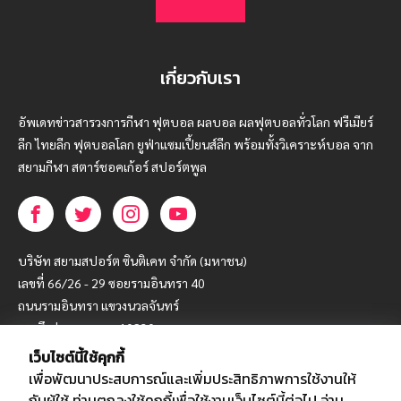
เกี่ยวกับเรา
อัพเดทข่าวสารวงการกีฬา ฟุตบอล ผลบอล ผลฟุตบอลทั่วโลก ฟรีเมียร์
ลีก ไทยลีก ฟุตบอลโลก ยูฟ่าแซมเปี้ยนส์ลีก พร้อมทั้งวิเคราะห์บอล จาก
สยามกีฬา สตาร์ชอคเก้อร์ สปอร์ตพูล
บริษัท สยามสปอร์ต ซินติเคท จำกัด (มหาชน)
เลขที่ 66/26 - 29 ซอยรามอินทรา 40
ถนนรามอินทรา แขวงนวลจันทร์
เขตบึงกุ่ม กรุงเทพฯ 10230
เว็บไซต์นี้ใช้คุกกี้
โทร : 02-5088-000
เพื่อพัฒนาประสบการณ์และเพิ่มประสิทธิภาพการใช้งานให้
อีเมล์ :
webmaster@siamsport.co.th
กับผู้ใช้ ท่านตกลงใช้คุกกี้เพื่อใช้งานเว็บไซต์นี้ต่อไป
อ่าน