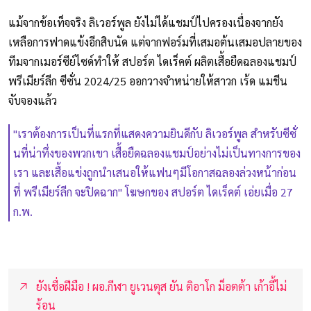
แม้จากข้อเท็จจริง ลิเวอร์พูล ยังไม่ได้แชมป์ไปครองเนื่องจากยัง
เหลือการฟาดแข้งอีกสิบนัด แต่จากฟอร์มที่เสมอต้นเสมอปลายของ
ทีมจากเมอร์ซีย์ไซด์ทำให้ สปอร์ต ไดเร็คต์ ผลิตเสื้อยืดฉลองแชมป์
พรีเมียร์ลีก ซีซั่น 2024/25 ออกวางจำหน่ายให้สาวก เร้ด แมชีน
จับจองแล้ว
"เราต้องการเป็นที่แรกที่แสดงความยินดีกับ ลิเวอร์พูล สำหรับซีซั่
นที่น่าทึ่งของพวกเขา เสื้อยืดฉลองแชมป์อย่างไม่เป็นทางการของ
เรา และเสื้อแข่งถูกนำเสนอให้แฟนๆมีโอกาสฉลองล่วงหน้าก่อน
ที่ พรีเมียร์ลีก จะปิดฉาก" โฆษกของ สปอร์ต ไดเร็คต์ เอ่ยเมื่อ 27
ก.พ.
ยังเชื่อฝีมือ ! ผอ.กีฬา ยูเวนตุส ยัน ติอาโก ม็อตต้า เก้าอี้ไม่
ร้อน