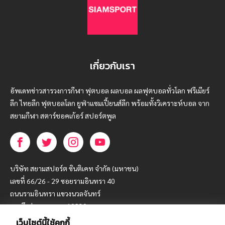
เกี่ยวกับเรา
อัพเดทข่าวสารวงการกีฬา ฟุตบอล ผลบอล ผลฟุตบอลทั่วโลก ฟรีเมียร์
ลีก ไทยลีก ฟุตบอลโลก ยูฟ่าแซมเปี้ยนส์ลีก พร้อมทั้งวิเคราะห์บอล จาก
สยามกีฬา สตาร์ชอคเก้อร์ สปอร์ตพูล
บริษัท สยามสปอร์ต ซินติเคท จำกัด (มหาชน)
เลขที่ 66/26 - 29 ซอยรามอินทรา 40
ถนนรามอินทรา แขวงนวลจันทร์
เขตบึงกุ่ม กรุงเทพฯ 10230
เว็บไซต์นี้ใช้คุกกี้