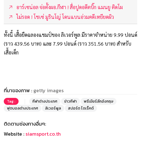
อาร์เซน่อล จ่อตั้งผอ.กีฬา ! สื่อปูดอดีตบิ๊ก แมนยู ติดโผ
ไม่รอด ! โชเซ่ มูรินโญ่ โดนแบนอ่วมคดีเหยียดผิว
ทั้งนี้ เสื้อยืดฉลองแชมป์ของ ลิเวอร์พูล มีราคาจำหน่าย 9.99 ปอนด์
(ราว 439.56 บาท) และ 7.99 ปอนด์ (ราว 351.56 บาท) สำหรับ
เสื้อเด็ก
ที่มาของภาพ :
getty images
Tag :
กีฬาต่างประเทศ
ข่าวกีฬา
พรีเมียร์ลีกอังกฤษ
ฟุตบอลต่างประเทศ
ลิเวอร์พูล
สปอร์ต ไดเร็คต์
ติดตามช่องทางอื่นๆ:
Website :
siamsport.co.th