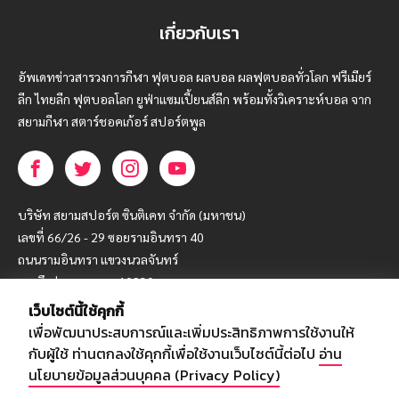
เกี่ยวกับเรา
อัพเดทข่าวสารวงการกีฬา ฟุตบอล ผลบอล ผลฟุตบอลทั่วโลก ฟรีเมียร์
ลีก ไทยลีก ฟุตบอลโลก ยูฟ่าแซมเปี้ยนส์ลีก พร้อมทั้งวิเคราะห์บอล จาก
สยามกีฬา สตาร์ชอคเก้อร์ สปอร์ตพูล
บริษัท สยามสปอร์ต ซินติเคท จำกัด (มหาชน)
เลขที่ 66/26 - 29 ซอยรามอินทรา 40
ถนนรามอินทรา แขวงนวลจันทร์
เขตบึงกุ่ม กรุงเทพฯ 10230
เว็บไซต์นี้ใช้คุกกี้
โทร : 02-5088-000
เพื่อพัฒนาประสบการณ์และเพิ่มประสิทธิภาพการใช้งานให้
อีเมล์ :
webmaster@siamsport.co.th
กับผู้ใช้ ท่านตกลงใช้คุกกี้เพื่อใช้งานเว็บไซต์นี้ต่อไป
อ่าน
เว็บไซต์ : www.siamsport.co.th
นโยบายข้อมูลส่วนบุคคล (Privacy Policy)