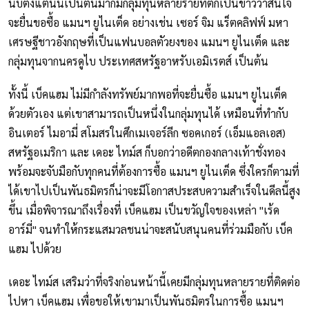
นับตั้งแต่นั้นเป็นต้นมาก็มีกลุ่มทุนหลายรายที่ตกเป็นข่าวว่าสนใจ
จะยื่นขอซื้อ แมนฯ ยูไนเต็ด อย่างเช่น เซอร์ จิม แร็ตคลิฟฟ์ มหา
เศรษฐีชาวอังกฤษที่เป็นแฟนบอลตัวยงของ แมนฯ ยูไนเต็ด และ
กลุ่มทุนจากนครดูไบ ประเทศสหรัฐอาหรับเอมิเรตส์ เป็นต้น
ทั้งนี้ เบ็คแฮม ไม่มีกำลังทรัพย์มากพอที่จะยื่นซื้อ แมนฯ ยูไนเต็ด
ด้วยตัวเอง แต่เขาสามารถเป็นหนึ่งในกลุ่มทุนได้ เหมือนที่ทำกับ
อินเตอร์ ไมอามี่ สโมสรในศึกเมเจอร์ลีก ซอคเกอร์ (เอ็มแอลเอส)
สหรัฐอเมริกา และ เดอะ ไทม์ส ก็บอกว่าอดีตกองกลางเท้าชั่งทอง
พร้อมจะจับมือกับทุกคนที่ต้องการซื้อ แมนฯ ยูไนเต็ด ซึ่งใครก็ตามที่
ได้เขาไปเป็นพันธมิตรก็น่าจะมีโอกาสประสบความสำเร็จในดีลนี้สูง
ขึ้น เมื่อพิจารณาถึงเรื่องที่ เบ็คแฮม เป็นขวัญใจของเหล่า "เร้ด
อาร์มี่" จนทำให้กระแสมวลชนน่าจะสนับสนุนคนที่ร่วมมือกับ เบ็ค
แฮม ไปด้วย
เดอะ ไทม์ส เสริมว่าที่จริงก่อนหน้านี้เคยมีกลุ่มทุนหลายรายที่ติดต่อ
ไปหา เบ็คแฮม เพื่อขอให้เขามาเป็นพันธมิตรในการซื้อ แมนฯ