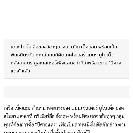
เดอะ ไทม์ส สื่อของอังกฤษ ระบุ เดวิด เบ็คแฮม พร้อมเป็น
พันธมิตรกับทุกกลุ่มทุนที่คิดเทคโอเวอร์ แมนฯ ยูไนเต็ด
หลังจากตระกูลเกลเซอร์เพิ่งแสดงท่าทีว่าพร้อมขาย "ปีศาจ
แดง" แล้ว
เดวิด เบ็คแฮม ตำนานกองกลางของ แมนเชสเตอร์ ยูไนเต็ด ยอด
สโมสรแห่งเวที พรีเมียร์ลีก อังกฤษ พร้อมที่จะเจรจากับทุกๆ กลุ่ม
ทุนที่ต้องการซื้อ "ปีศาจแดง" เพื่อเป็นส่วนหนึ่งในดีลดังกล่าว ตาม
รายงานของ เดอะ ไทม์ส สื่อชั้นนำของเมืองผู้ดี