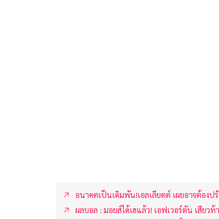
อนาคตเป็นเดิมพัน!เอลเลียตต์ เผยอาจต้องปรั
ผลบอล : มอยส์ได้เฮแล้ว! เอฟเวอร์ตัน เสียว