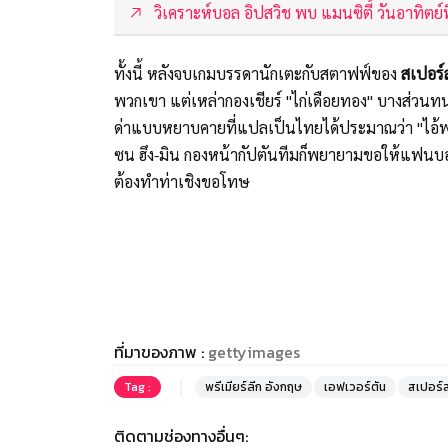
วิเคราะห์บอล อิปสวิช พบ แมนซิตี้ วันอาทิตย์ท
ทั้งนี้ หลังจบเกมบรรดานักเตะกับสตาฟฟ์ของ
สเปอร์
พวกเขา แต่เหล่ากองเชียร์ "ไก่เดือยทอง" บางส่วนท
ด่าแบบหยาบคายที่แปลเป็นไทยได้ประมาณว่า "ไอ้พวกท
ซน ฮึง-มิน กองหน้ากัปตันทีมก็พยายามขอให้แฟนบอ
ต้องทำท่าเชิงขอโทษ
ที่มาของภาพ :
gettyimages
Tag :
พรีเมียร์ลีก อังกฤษ
เอฟเวอร์ตัน
สเปอร์
ติดตามช่องทางอื่นๆ: