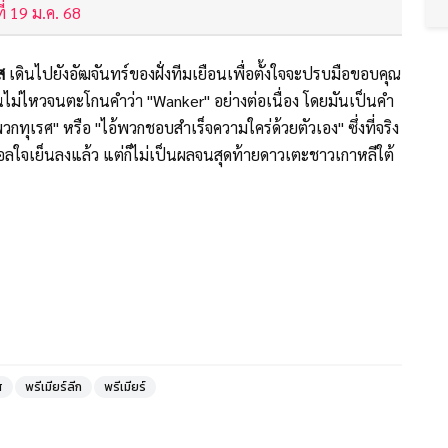
ี่ 19 ม.ค. 68
ส
เดินไปยังอัฒจันทร์ของฝั่งทีมเยือนเพื่อตั้งใจจะปรบมือขอบคุณ
นไม่ไหวจนตะโกนคำว่า "Wanker" อย่างต่อเนื่อง โดยมันเป็นคำ
ุเรศ" หรือ "ไอ้พวกชอบสำเร็จความใคร่ด้วยตัวเอง" ซึ่งที่จริง
ลใจเย็นลงแล้ว แต่ก็ไม่เป็นผลจนสุดท้ายดาวเตะชาวเกาหลีใต้
ส
พรีเมียร์ลีก
พรีเมียร์