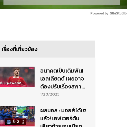
Powered by 
GliaStudio
Mute
เรื่องที่เกี่ยวข้อง
อนาคตเป็นเดิมพัน!
เอลเลียตต์ เผยอาจ
ต้องปรับเรื่องสภาพ
ร่างกาย
1/20/2025
ผลบอล : มอยส์ได้เฮ
แล้ว! เอฟเวอร์ตัน
เสียวท้ายเกมเบียด ส