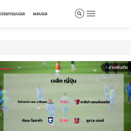
โปรแกรมบอล
ผลบอล
อ่านเพิ่มเติม
arrow_forward_ios