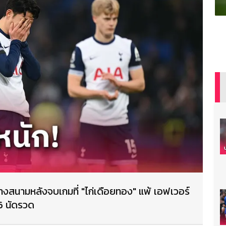
ข้างสนามหลังจบเกมที่ "ไก่เดือยทอง" แพ้ เอฟเวอร์
 6 นัดรวด