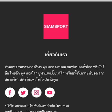
เกี่ยวกับเรา
อัพเดทข่าวสารวงการกีฬา ฟุตบอล ผลบอล ผลฟุตบอลทั่วโลก ฟรีเมียร์
ลีก ไทยลีก ฟุตบอลโลก ยูฟ่าแซมเปี้ยนส์ลีก พร้อมทั้งวิเคราะห์บอล จาก
สยามกีฬา สตาร์ชอคเก้อร์ สปอร์ตพูล
บริษัท สยามสปอร์ต ซินติเคท จำกัด (มหาชน)
เลขที่ 66/26 - 29 ซอยรามอินทรา 40