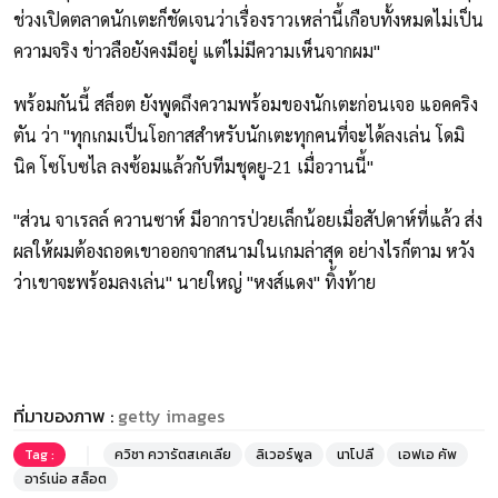
ช่วงเปิดตลาดนักเตะก็ชัดเจนว่าเรื่องราวเหล่านี้เกือบทั้งหมดไม่เป็น
ความจริง ข่าวลือยังคงมีอยู่ แต่ไม่มีความเห็นจากผม"
พร้อมกันนี้ สล็อต ยังพูดถึงความพร้อมของนักเตะก่อนเจอ แอคคริง
ตัน ว่า "ทุกเกมเป็นโอกาสสำหรับนักเตะทุกคนที่จะได้ลงเล่น โดมิ
นิค โซโบซไล ลงซ้อมแล้วกับทีมชุดยู-21 เมื่อวานนี้"
"ส่วน จาเรลล์ ควานซาห์ มีอาการป่วยเล็กน้อยเมื่อสัปดาห์ที่แล้ว ส่ง
ผลให้ผมต้องถอดเขาออกจากสนามในเกมล่าสุด อย่างไรก็ตาม หวัง
ว่าเขาจะพร้อมลงเล่น" นายใหญ่ "หงส์แดง" ทิ้งท้าย
ที่มาของภาพ :
getty images
Tag :
ควิชา ควารัตสเคเลีย
ลิเวอร์พูล
นาโปลี
เอฟเอ คัพ
อาร์เน่อ สล็อต