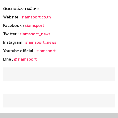
ติดตามช่องทางอื่นๆ:
Website :
siamsport.co.th
Facebook :
siamsport
Twitter :
siamsport_news
Instagram :
siamsport_news
Youtube official :
siamsport
Line :
@siamsport