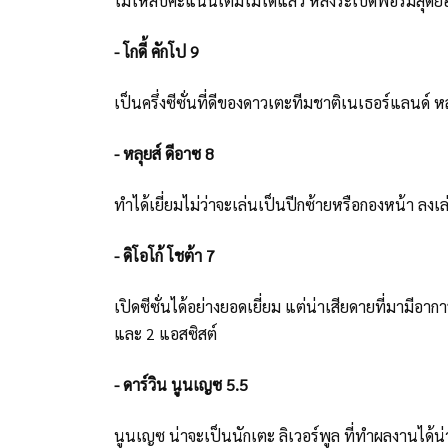
ไม่ให้สิบคะแนนเต็มไม่ได้แล้ว หลังระเบิดฟอร์มสุด
- โกดี้ คักโป 9
เป็นครึ่งซีซั่นที่ดีของดาวเตะทีมชาติเนเธอร์แลนด์ 
- หลุยส์ ดีอาซ 8
ทำได้เยี่ยมไม่ว่าจะเล่นเป็นปีกซ้ายหรือกองหน้า ลงเ
- ดิโอโก้ โชต้า 7
เปิดซีซั่นได้อย่างยอดเยี่ยม แต่น่าเสียดายที่มามีอ
และ 2 แอสซิสต์
- ดาร์วิน นูนเญซ 5.5
นูนเญซ น่าจะเป็นนักเตะ ลิเวอร์พูล ที่ทำผลงานได้น่