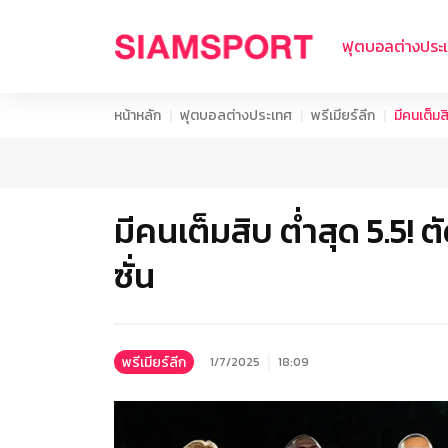
ฟุตบอลต่างประ
หน้าหลัก
ฟุตบอลต่างประเทศ
พรีเมียร์ลีก
มีคนเต็มสิ
มีคนเต็มสิบ ต่ำสุด 5.5! ต
ซั่น
พรีเมียร์ลีก
1/7/2025
18:09