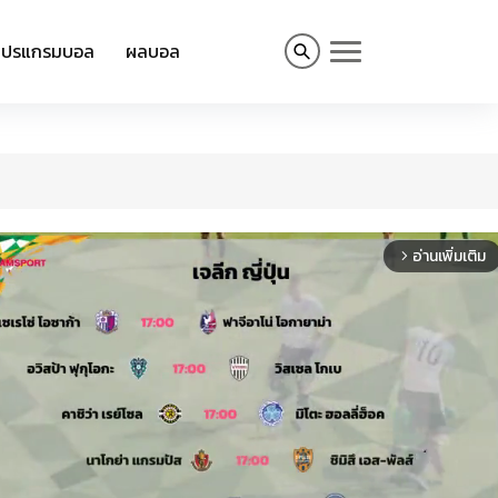
โปรแกรมบอล
ผลบอล
อ่านเพิ่มเติม
arrow_forward_ios