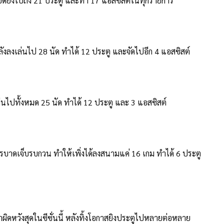
ยอดยิงไปถึง 21 ประตู และทำ 17 แอสซิสต์ในทุกรายการ
หลังลงเล่นไป 28 นัด ทำได้ 12 ประตู และจัดไปอีก 4 แอสซิสต์
ล่นไปทั้งหมด 25 นัด ทำได้ 12 ประตู และ 3 แอสซิสต์
าการบาดเจ็บรบกวน ทำให้เพิ่งได้ลงสนามแค่ 16 เกม ทำได้ 6 ประตู
าผิดหวังสุดในซีซั่นนี้ หลังทิ้งโอกาสยิงประตูไปหลายต่อหลาย