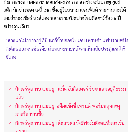
ต่อกรณีก่อความผิดพลาดจนส่งผลให้ เร้ด แมชีน เสียประตู ลูอิส
สตีล นักข่าวของ เดลี่ เมล ซึ่งอยู่ในสนาม แอนฟิลด์ รายงานเกมได้
เผยว่ากองเชียร์ หงส์แดง หลายรายเปิดปากโจมตีสตาร์วัย 26 ปี
อย่างฉุนเฉียว
"หากแกไม่อยากอยู่ที่นี่ แกก็ย้ายออกไปเลย เทรนต์" แฟนรายหนึ่ง
ตะโกนออกมาเช่นเดียวกับหลายรายหลังจากทีมเสียประตูแรกให้
ผีแดง
ลิเวอร์พูล พบ แมนยู : แม็ค อัลลิสเตอร์ รับผลเสมอยุติธรรม
แล้ว
ลิเวอร์พูล พบ แมนยู! อดีตแข้งชี้ เทรนต์ ฟอร์มหลุดเหตุ
มาดริด ทาบซื้อ
ลิเวอร์พูล พบ แมนยู ! ตัดเกรดแข้งผีฟอร์มดีค่อนทีมยกเว้น
2 ราย