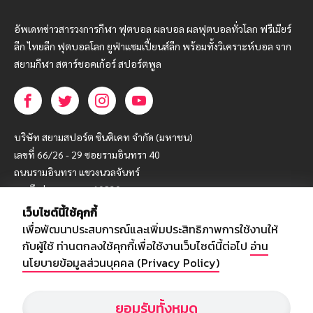
อัพเดทข่าวสารวงการกีฬา ฟุตบอล ผลบอล ผลฟุตบอลทั่วโลก ฟรีเมียร์
ลีก ไทยลีก ฟุตบอลโลก ยูฟ่าแซมเปี้ยนส์ลีก พร้อมทั้งวิเคราะห์บอล จาก
สยามกีฬา สตาร์ชอคเก้อร์ สปอร์ตพูล
บริษัท สยามสปอร์ต ซินติเคท จำกัด (มหาชน)
เลขที่ 66/26 - 29 ซอยรามอินทรา 40
ถนนรามอินทรา แขวงนวลจันทร์
เขตบึงกุ่ม กรุงเทพฯ 10230
เว็บไซต์นี้ใช้คุกกี้
โทร : 02-5088-000
เพื่อพัฒนาประสบการณ์และเพิ่มประสิทธิภาพการใช้งานให้
อีเมล์ :
webmaster@siamsport.co.th
กับผู้ใช้ ท่านตกลงใช้คุกกี้เพื่อใช้งานเว็บไซต์นี้ต่อไป
อ่าน
เว็บไซต์ : www.siamsport.co.th
นโยบายข้อมูลส่วนบุคคล (Privacy Policy)
ยอมรับทั้งหมด
© SIAMSPORT
Privacy