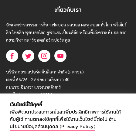
เกี่ยวกับเรา
อัพเดทข่าวสารวงการกีฬา ฟุตบอล ผลบอล ผลฟุตบอลทั่วโลก ฟรีเมียร์
ลีก ไทยลีก ฟุตบอลโลก ยูฟ่าแซมเปี้ยนส์ลีก พร้อมทั้งวิเคราะห์บอล จาก
สยามกีฬา สตาร์ชอคเก้อร์ สปอร์ตพูล
บริษัท สยามสปอร์ต ซินติเคท จำกัด (มหาชน)
เลขที่ 66/26 - 29 ซอยรามอินทรา 40
ถนนรามอินทรา แขวงนวลจันทร์
เขตบึงกุ่ม กรุงเทพฯ 10230
เว็บไซต์นี้ใช้คุกกี้
โทร : 02-5088-000
เพื่อพัฒนาประสบการณ์และเพิ่มประสิทธิภาพการใช้งานให้
อีเมล์ :
webmaster@siamsport.co.th
กับผู้ใช้ ท่านตกลงใช้คุกกี้เพื่อใช้งานเว็บไซต์นี้ต่อไป
อ่าน
เว็บไซต์ : www.siamsport.co.th
นโยบายข้อมูลส่วนบุคคล (Privacy Policy)