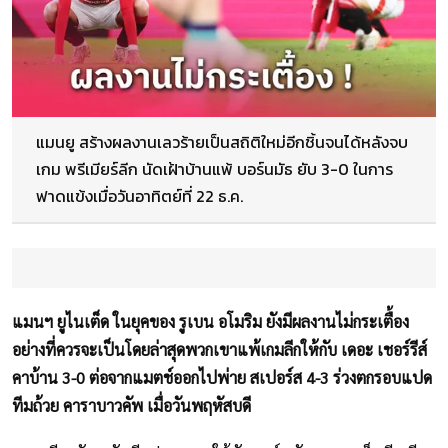
แมนยู สร้างผลงานเลวร้ายเป็นสถิติใหม่อีกชิ้นจนได้หลังจบ
เกม พรีเมียร์ลีก นัดเฝ้าบ้านแพ้ บอร์นมัธ ยับ 3-0 ในการ
ฟาดแข้งเมื่อวันอาทิตย์ที่ 22 ธ.ค.
แมนฯ ยูไนเต็ด ในยุคของ รูเบน อโมริม ยังมีผลงานไม่กระเตื้อง
อย่างที่ควรจะเป็นโดยล่าสุดพวกเขาแพ้เกมลีกให้กับ เดอะ เชอร์รีส์
คาบ้าน 3-0 ต่อจากแมตช์ออกไปพ่าย สเปอร์ส 4-3 ร่วงตกรอบแปด
ทีมถ้วย คาราบาวคัพ เมื่อวันพฤหัสบดี