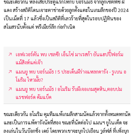
ขณะเดียวกัน หลังเสียประตูแรกให้กับ บอร์นมัธ จากลูกเซ็ตพีซ ผี
แดง สร้างสถิติโดนเจาะตาข่ายด้วยลูกตั้งแตะในเกมลีกของปี 2024
เป็นเม็ดที่ 17 แล้วซึ่งเป็นสถิติที่เลวร้ายที่สุดในรอบปฏิทินของ
สโมสรนับตั้งแต่ พรีเมียร์ลีก ก่อกำเนิด
เอฟเวอร์ตัน พบ เชลซี! เอ็นโซ่ มาเรสก้า ยันแฮปปี้ฟอร์ม
แม้สิงห์แค่เจ๊า
แมนยู พบ บอร์นมัธ ! 5 ประเด็นผีร่างแหลกคารัง - รูเบน อ
โมริม ไหวมั้ย?
แมนยู พบ บอร์นมัธ ! อโมริม รับผีเจอเกมสุดหิน,ตอบปม
แรชฟอร์ด คัมแบ็ค
ขณะเดียวกัน อโมริม คุมทีมแพ้เกมลีกสามนัดแล้วจากทั้งหมดหกนัด
และเป็นการแพ้คารังนัดที่สอง ขณะที่นัดต่อไป แมนฯ ยูไนเต็ด จะ
ลงเล่นในวันบ๊อกซิ่ง เดย์ โดยพวกเขาจะบุกไปเยือน วูล์ฟส์ ที่เพิ่งบุก