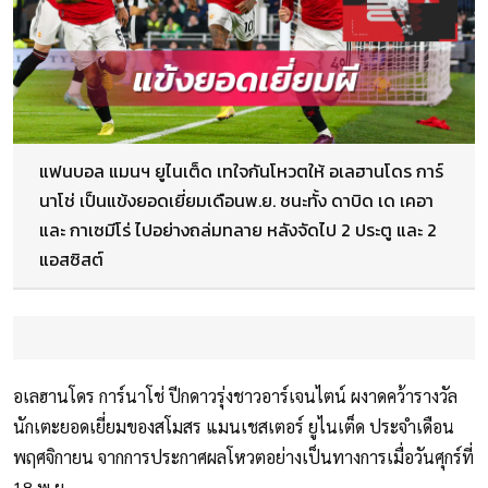
แฟนบอล แมนฯ ยูไนเต็ด เทใจกันโหวตให้ อเลฮานโดร การ์
นาโช่ เป็นแข้งยอดเยี่ยมเดือนพ.ย. ชนะทั้ง ดาบิด เด เคอา
และ กาเซมีโร่ ไปอย่างถล่มทลาย หลังจัดไป 2 ประตู และ 2
แอสซิสต์
อเลฮานโดร การ์นาโช่ ปีกดาวรุ่งชาวอาร์เจนไตน์ ผงาดคว้ารางวัล
นักเตะยอดเยี่ยมของสโมสร แมนเชสเตอร์ ยูไนเต็ด ประจำเดือน
พฤศจิกายน จากการประกาศผลโหวตอย่างเป็นทางการเมื่อวันศุกร์ที่
18 พ.ย.