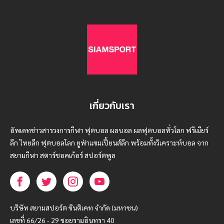
เกี่ยวกับเรา
อัพเดทข่าวสารวงการกีฬา ฟุตบอล ผลบอล ผลฟุตบอลทั่วโลก ฟรีเมียร์
ลีก ไทยลีก ฟุตบอลโลก ยูฟ่าแซมเปี้ยนส์ลีก พร้อมทั้งวิเคราะห์บอล จาก
สยามกีฬา สตาร์ชอคเก้อร์ สปอร์ตพูล
บริษัท สยามสปอร์ต ซินติเคท จำกัด (มหาชน)
เลขที่ 66/26 - 29 ซอยรามอินทรา 40