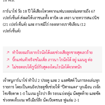
การ์นาโช่ วัย 18 ปี ได้เสียงโหวตจากแฟนบอลถล่มทลายถึง 67
เปอร์เซ็นต์ ส่งผลให้เอาชนะทั้ง ดาบิด เด เคอา นายทวารสแปนิช
(21 เปอร์เซ็นต์) และ กาเซมีโร่ กองกลางบราซิเลียน (12
เปอร์เซ็นต์)
ทำใจยอมรับยาก!โรนัลโด้เผยช่วงเสียลูกชายสุดเลวร้าย
บิ๊กแฟนตัวจริง!ชไมเคิ่ล ภาวนา โรนัลโด้ อยู่ แมนยู ต่อ
ไม่ขอตอบโต้!รูนี่ย์รับสุดงงโดนโรนัลโด้จวกหนัก
เจ้าหนูการ์นาโช่ ทำไป 2 ประตู และ 2 แอสซิสต์ ในการลงเล่นทุก
รายการ โดยเป็นคนยิงประตูชัยช่วยให้ "ปีศาจแดง" บุกเฉือน เรอัล
โซเซียดาด 1-0 ในเกม ยูโรปา ลีก รอบแบ่งกลุ่ม นัดสุดท้าย และซัด
ช่วงทดเจ็บเกม พรีเมียร์ลีก นัดเบียดชนะ ฟูแล่ม 2-1