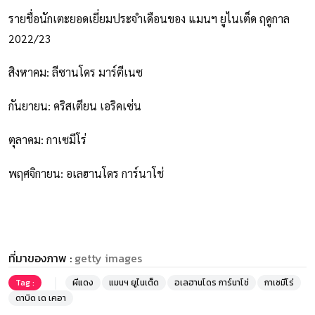
รายชื่อนักเตะยอดเยี่ยมประจำเดือนของ แมนฯ ยูไนเต็ด ฤดูกาล
2022/23
สิงหาคม: ลีซานโดร มาร์ตีเนซ
กันยายน: คริสเตียน เอริคเซ่น
ตุลาคม: กาเซมีโร่
พฤศจิกายน: อเลฮานโดร การ์นาโช่
ที่มาของภาพ :
getty images
Tag :
ผีแดง
แมนฯ ยูไนเต็ด
อเลฮานโดร การ์นาโช่
กาเซมีโร่
ดาบิด เด เคอา