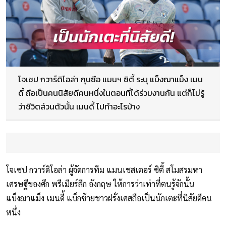
โจเซป กวาร์ดิโอล่า กุนซือ แมนฯ ซิตี้ ระบุ แบ็งฌาแม็ง เมน
ดี้ ถือเป็นคนนิสัยดีคนหนึ่งในตอนที่ได้ร่วมงานกัน แต่ก็ไม่รู้
ว่าชีวิตส่วนตัวนั้น เมนดี้ ไปทำอะไรบ้าง
โจเซป กวาร์ดิโอล่า ผู้จัดการทีม แมนเชสเตอร์ ซิตี้ สโมสรมหา
เศรษฐีของศึก พรีเมียร์ลีก อังกฤษ ให้การว่าเท่าที่ตนรู้จักนั้น
แบ็งฌาแม็ง เมนดี้ แบ็กซ้ายชาวฝรั่งเศสถือเป็นนักเตะที่นิสัยดีคน
หนึ่ง