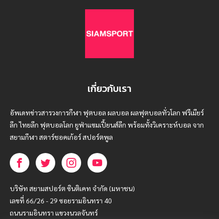
เกี่ยวกับเรา
อัพเดทข่าวสารวงการกีฬา ฟุตบอล ผลบอล ผลฟุตบอลทั่วโลก ฟรีเมียร์
ลีก ไทยลีก ฟุตบอลโลก ยูฟ่าแซมเปี้ยนส์ลีก พร้อมทั้งวิเคราะห์บอล จาก
สยามกีฬา สตาร์ชอคเก้อร์ สปอร์ตพูล
บริษัท สยามสปอร์ต ซินติเคท จำกัด (มหาชน)
เลขที่ 66/26 - 29 ซอยรามอินทรา 40
ถนนรามอินทรา แขวงนวลจันทร์