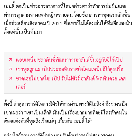
เมนดี้ ตกเป็นข่าวฉาวจากการที่โดนกล่าวหาว่าทำการข่มขืนและ
ทำการคุกคามทางเพศหญิงหลายคน โดยข้อกล่าวหาชุดแรกเกิดขึ้น
เมื่อช่วงเดือนสิงหาคม ปี 2021 ซึ่งเขาก็ไม่ได้ลงเล่นให้ทีมอีกเลยนับ
ตั้งแต่นั้นเป็นต้นมา
แอบเหน็บ!ซลาตันชี้พัฒนาการฮาลันด์ขึ้นอยู่กับอีโก้เป๊ป
เขาพูดถูกนะ!เป๊ปประชดอิบราหลังโดนเหน็บอีโก้สูงปรี๊ด
ขาดเธอไม่ขาดใจ! เป๊ป รับไม่ชัวร์ ฮาลันด์ ฟิตทันดวล เลส
เตอร์
ทั้งนี้ ล่าสุด กวาร์ดิโอล่า มีคิวให้การผ่านทางวิดีโอลิงค์ ซึ่งช่วงหนึ่ง
เขาเผยว่า "เขาเป็นเด็กดี มันเป็นเรื่องยากมากที่จะมีใครสักคนใน
ห้องแต่งตัวที่พูดถึงเรื่งแย่ๆ เกี่ยวกับ เมนดี้ ได้"
อย่างไรก็ตาม กวาร์ดิโอล่า ยอมรับด้วยว่าตนไม่สามารถคุม