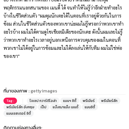
พฤติกรรมนอกสนามของ เมนดี้ ได้ จนทำให้ไม่รู้ว่าอีกฝ่ายทำอะไร
บ้างในชีวิตส่วนตัว "ผมคุมนักเตะได้ในตอนที่เราอยู่ด้วยกันในการ
ซ้อม ส่วนในชีวิตส่วนตัวของพวกเขาน่ะผมไม่รู้หรอกว่าพวกเขาทำ
อะไรบ้าง ผมไม่ได้ตามดูโซเชียลมีเดียของนักเตะ ดังนั้นผมเลยไม่รู้
ว่าพวกเขาทำอะไรเวลาอยู่นอกเหนือการควบคุมของผมในตอนที่
พวกเขาไม่ได้อยู่ในการซ้อมและไม่ได้ลงเล่นให้กับทีม ผมไม่ใช่พ่อ
ของเขา"
ที่มาของภาพ :
gettyimages
Tag :
โจเซป กวาร์ดิโอล่า
แมนฯ ซิตี้
พรีเมียร์
พรีเมียร์ลีก
พรีเมียร์ลีก อังกฤษ
เป๊ป
แบ็งฌาแม็ง เมนดี้
แมนซิตี้
แมนเชสเตอร์ ซิตี้
ติดตามช่องทางอื่นๆ: