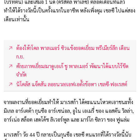
ไบรท์ตัน) และเสมอ 1 นัด (คริสตัล พาเลซ) ตลอดเดือนที่แล้ว
ทำให้ได้รางวัลนี้เป็นครั้งแรกในอาชีพ หลังเพิ่งคุม เชลซี ไปแค่สอง
เดือนเท่านั้น
ต้องให้!โคล พาลเมอร์ ซิวแข้งยอดเยี่ยม พรีเมียร์ลีก เดือน
ก.ย.
ศักยภาพเยี่ยม!มาดูเอเก้ ชู พาลเมอร์ พัฒนาได้แบบไร้ขีด
จำกัด
นิโคลัส แจ็คสัน ลอยนวล!เอฟเอตั้งข้อหา เชลซี-ฟอเรสต์
จากผลงานที่ยอดเยี่ยมทำให้ มาเรสก้า ได้คะแนนโหวตเอาชนะทั้ง
มิเกล อาร์เตต้า กุนซือ อาร์เซน่อล, อูไน เอเมรี่ ของ แอสตัน วิลล่า,
อาร์เน่อ สล็อต เฮดโค้ช ลิเวอร์พูล และ มาร์โก ซิลวา ของ ฟูแล่ม
มาเรสก้า วัย 44 ปี กลายเป็นกุนซือ เชลซี คนแรกที่ได้รางวัลนี้นับ