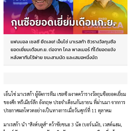
แฟนบอล เชลซี ยืดเลย! เอ็นโซ่ มาเรสก้า ซิวรางวัลกุนซือ
ยอดเยี่ยมเดือนก.ย. ต่อจาก โคล พาลเมอร์ ที่ได้ยอดแข้ง
หลังพาทีมไร้พ่าย ชนะสามนัด และเสมอหนึ่งนัด
เอ็นโซ่ มาเรสก้า ผู้จัดการทีม เชลซี ผงาดคว้ารางวัลกุนซือยอดเยี่ยม
ของศึก พรีเมียร์ลีก อังกฤษ ประจำเดือนกันยายน ที่ผ่านมา จากการ
ประกาศผลโหวตอย่างเป็นทางการเมื่อวันศุกร์ที่ 11 ตุลาคม
มาเรสก้า นำ "สิงห์บลูส์" คว้าชัยชนะ 3 นัด (บอร์นมัธ, เวสต์แฮม,