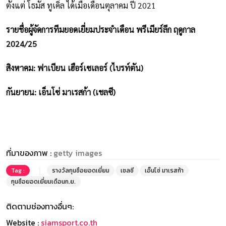
ตั้งแต่ โธมัส ทูเคิ่ล ได้เมื่อเดือนตุลาคม ปี 2021
รายชื่อผู้จัดการทีมยอดเยี่ยมประจำเดือน พรีเมียร์ลีก ฤดูกาล
2024/25
สิงหาคม: ฟาเบียน เฮือร์เซเลอร์ (ไบรท์ตัน)
กันยายน: เอ็นโซ่ มาเรสก้า (เชลซี)
ที่มาของภาพ :
getty images
Tag :
รางวัลกุนซือยอดเยี่ยม
เชลซี
เอ็นโซ่ มาเรสก้า
กุนซือยอดเยี่ยมเดือนก.ย.
ติดตามช่องทางอื่นๆ:
Website :
siamsport.co.th