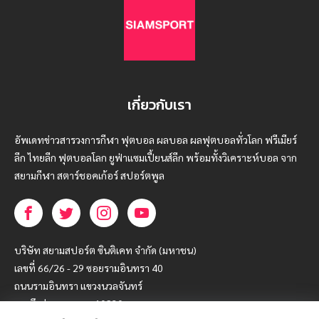
เกี่ยวกับเรา
อัพเดทข่าวสารวงการกีฬา ฟุตบอล ผลบอล ผลฟุตบอลทั่วโลก ฟรีเมียร์
ลีก ไทยลีก ฟุตบอลโลก ยูฟ่าแซมเปี้ยนส์ลีก พร้อมทั้งวิเคราะห์บอล จาก
สยามกีฬา สตาร์ชอคเก้อร์ สปอร์ตพูล
บริษัท สยามสปอร์ต ซินติเคท จำกัด (มหาชน)
เลขที่ 66/26 - 29 ซอยรามอินทรา 40
ถนนรามอินทรา แขวงนวลจันทร์
เขตบึงกุ่ม กรุงเทพฯ 10230