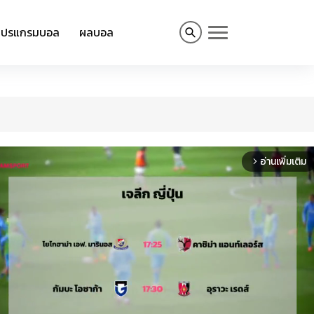
โปรแกรมบอล
ผลบอล
อ่านเพิ่มเติม
arrow_forward_ios