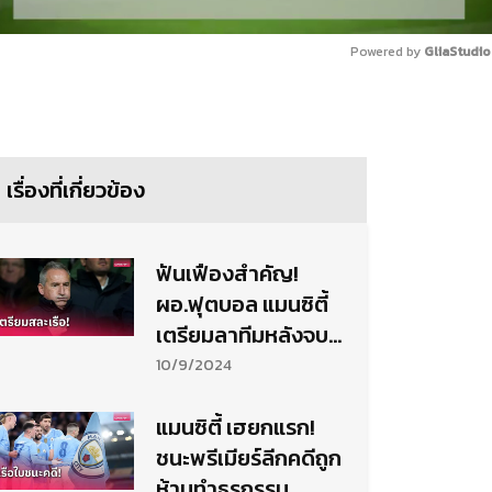
Powered by 
GliaStudio
Mute
เรื่องที่เกี่ยวข้อง
ฟันเฟืองสำคัญ!
ผอ.ฟุตบอล แมนซิตี้
เตรียมลาทีมหลังจบซี
ซั่น
10/9/2024
แมนซิตี้ เฮยกแรก!
ชนะพรีเมียร์ลีกคดีถูก
ห้ามทำธุรกรรม