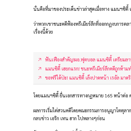
นั่นคือที่มาของประเด็นข่าวล่าสุดเมื่อทาง แมนฯซิต
ว่าพวกเขาชนะคดีฟ้องพรีเมียร์ลีกที่ออกกฏงบการตลา
เรื่องนี้ด้วย
ฟันเฟืองสำคัญ!ผอ.ฟุตบอล แมนซิตี้ เตรียมลาท
แมนซิตี้ เฮยกแรก! ชนะพรีเมียร์ลีกคดีถูกห้าม
ขอฟรีได้ป่ะ! แมนซิตี้ เล็งปาดหน้า เรอัล มาดร
โดยแมนฯซิตี้ ยื่นเอกสารทางกฏหมาย 165 หน้าต่อ 
ผลการเริ่มไต่สวนคดีโดยคณะกรรมการอนุญาโตตุลาการ
กลบข่าว เอริก เทน ฮาก ไปพลางๆก่อน