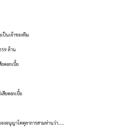
งเป็นเจ้าของทีม
259 ล้าน
สียดอกเบี้ย
เสียดอกเบี้ย
ฉัยของอนุญาโตตุลาการสามท่านว่า.....