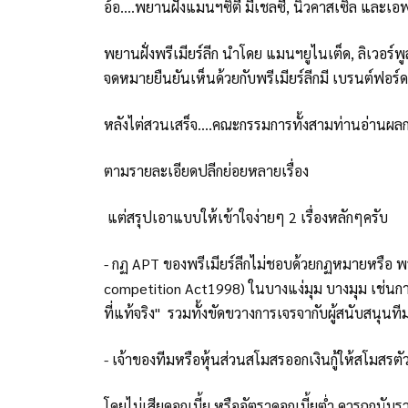
อ้อ....พยานฝั่งแมนฯซิตี้ มีเชลซี, นิวคาสเซิล และเอ
พยานฝั่งพรีเมียร์ลีก นำโดย แมนฯยูไนเต็ด, ลิเวอร์พู
จดหมายยืนยันเห็นด้วยกับพรีเมียร์ลีกมี เบรนต์ฟอร์ด
หลังไต่สวนเสร็จ....คณะกรรมการทั้งสามท่านอ่านผลก
ตามรายละเอียดปลีกย่อยหลายเรื่อง
แต่สรุปเอาแบบให้เข้าใจง่ายๆ 2 เรื่องหลักๆครับ
- กฏ APT ของพรีเมียร์ลีกไม่ชอบด้วยกฏหมายหรือ
competition Act1998) ในบางแง่มุม บางมุม เช่นกา
ที่แท้จริง" รวมทั้งขัดขวางการเจรจากับผู้สนับสนุนท
- เจ้าของทีมหรือหุ้นส่วนสโมสรออกเงินกู้ให้สโมสร
โดยไม่เสียดอกเบี้ย หรืออัตราดอกเบี้ยต่ำ ควรถูกนับ