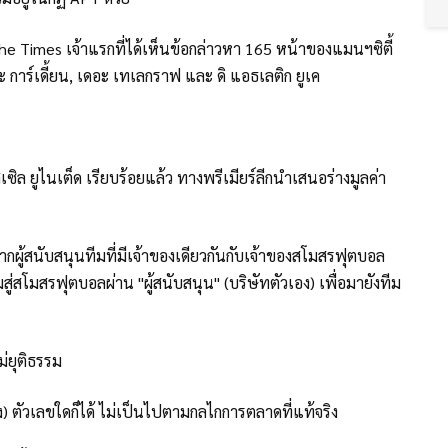
แต่ The Times เจ้าแรกที่ได้เห็นข้อกล่าวหา 165 หน้าของแมนฯซิตี้
 การ์เดี้ยน, เดอะ เทเลกราฟ และ ดิ แอธเลติก ยูเค
เซิล ยูไนเต็ด เรียบร้อยแล้ว ทางพรีเมียร์ลีกนำเสนอร่างมูลค่า
จากผู้สนับสนุนทีมที่มีเจ้าของเดียวกันกับเจ้าของสโมสรฟุตบอล
ีมสู่สโมสรฟุตบอลผ่าน "ผู้สนับสนุน" (บริษัทตัวเอง) เพื่อมายังทีม
ม่ยุติธรรม
ง) ตัวเลขใดก็ได้ ไม่เป็นไปตามกลไกการตลาดที่แท้จริง