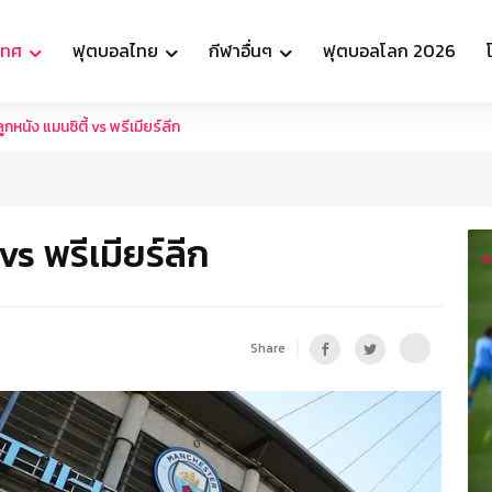
เทศ
ฟุตบอลไทย
กีฬาอื่นๆ
ฟุตบอลโลก 2026
หนัง แมนซิตี้ vs พรีเมียร์ลีก
s พรีเมียร์ลีก
Share