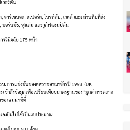
ฟเวอร์ตัน
ล, อาร์เซนอล, สเปอร์ส, ไบรท์ตัน, เวสต์ แฮม ส่วนทีมที่ส่ง
, บอร์นมัธ, ฟูแล่ม และวูล์ฟแฮมป์ตัน
ารวินิจฉัย 175 หน้า
 พรบ. การแข่งขันของสหราชอาณาจักรปี 1998 (UK
รเข้าถึงข้อมูลเพื่อเปรียบเทียบมาตรฐานของ "มูลค่าการตลาด
ีมของแมนฯซิตี้
ตัวเองยืมไปใช้เป็นงบประมาณ
รวมอยู่ในกฏ APT ด้วย