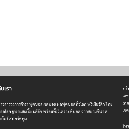
กับเรา
บริ
เลข
ถนน
่าวสารวงการกีฬา ฟุตบอล ผลบอล ผลฟุตบอลทั่วโลก ฟรีเมียร์ลีก ไทย
เขต
อลโลก ยูฟ่าแซมเปี้ยนส์ลีก พร้อมทั้งวิเคราะห์บอล จากสยามกีฬา ส
เก้อร์ สปอร์ตพูล
โทร