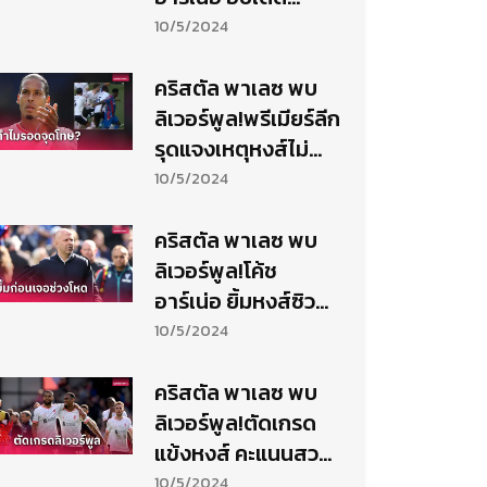
อาการบาดเจ็บ อ
10/5/2024
ลิสซง
คริสตัล พาเลซ พบ
ลิเวอร์พูล!พรีเมียร์ลีก
รุดแจงเหตุหงส์ไม่
เสียลูกโทษ
10/5/2024
คริสตัล พาเลซ พบ
ลิเวอร์พูล!โค้ช
อาร์เน่อ ยิ้มหงส์ซิว
ชัยก่อนเจอช่วงโหด
10/5/2024
หลังเบรกทีมชาติ
คริสตัล พาเลซ พบ
ลิเวอร์พูล!ตัดเกรด
แข้งหงส์ คะแนนสวย
หลายคน
10/5/2024