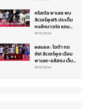
คริสตัล พาเลซ พบ
ลิเวอร์พูล!5 ประเด็น
หงส์หนาวต่อ แถมทำ
สถิติ
10/5/2024
ผลบอล : โชต้า กด
ชัย! ลิเวอร์พูล เฉือน
พาเลซ-อลีสซง เจ็บ
สังเวย
10/5/2024