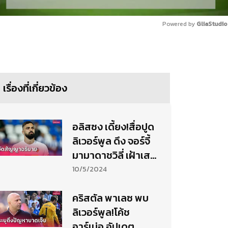
Powered by 
GliaStudio
Mute
เรื่องที่เกี่ยวข้อง
อลิสซง เดี้ยง!สื่อปูด
ลิเวอร์พูล ดึง จอร์จี้
มามาดาชวิลี่ เฝ้าเสา
ได้มั้ย
10/5/2024
คริสตัล พาเลซ พบ
ลิเวอร์พูล!โค้ช
อาร์เน่อ อัปเดต