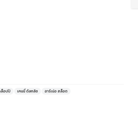
คล็อปป์
เคนนี่ ดัลกลิช
อาร์เน่อ สล็อต