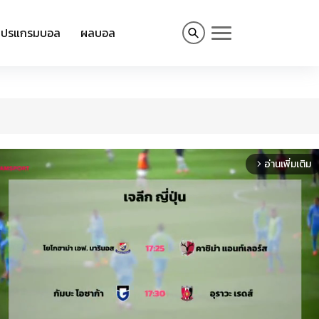
โปรแกรมบอล
ผลบอล
อ่านเพิ่มเติม
arrow_forward_ios