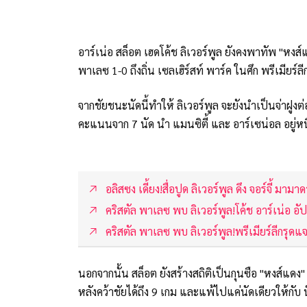
อาร์เน่อ สล็อต เฮดโค้ช ลิเวอร์พูล ยังคงพาทัพ "หง
พาเลซ 1-0 ถึงถิ่น เซลเฮิร์สท์ พาร์ค ในศึก พรีเมียร์ลีก
จากชัยชนะนัดนี้ทำให้ ลิเวอร์พูล จะยังนำเป็นจ่าฝู
คะแนนจาก 7 นัด นำ แมนซิตี้ และ อาร์เซน่อล อยู่ห
อลิสซง เดี้ยง!สื่อปูด ลิเวอร์พูล ดึง จอร์จี้ มามาดา
คริสตัล พาเลซ พบ ลิเวอร์พูล!โค้ช อาร์เน่อ 
คริสตัล พาเลซ พบ ลิเวอร์พูล!พรีเมียร์ลีกรุดแ
นอกจากนั้น สล็อต ยังสร้างสถิติเป็นกุนซือ "หงส์แด
หลังคว้าชัยได้ถึง 9 เกม และแพ้ไปแค่นัดเดียวให้กับ