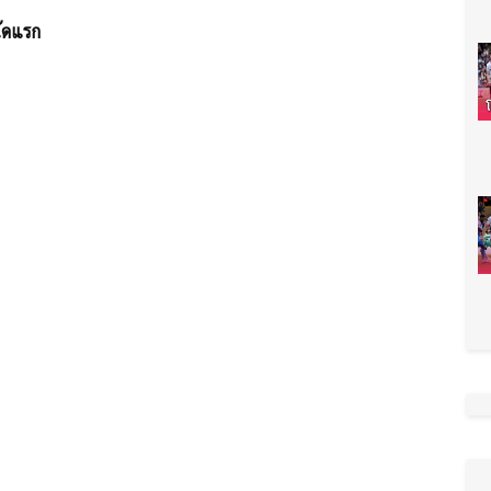
นัดแรก