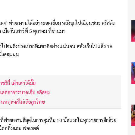
ส์แดง" ทำผลงานได้อย่างยอดเยี่ยม หลังบุกไปเฉือนชนะ คริสตัล
 เมื่อวันเสาร์ที่ 5 ตุลาคม ที่ผ่านมา
งต่อไปจนถึงช่วงเบรกทีมชาติอย่างแน่นอน หลังเก็บไปแล้ว 18
นึ่งคะแนน
ชวิลี่ เฝ้าเสาได้มั้ย
อัปเดตอาการบาดเจ็บ อลิสซง
จงเหตุหงส์ไม่เสียลูกโทษ
ง" ที่ทำผลงานดีสุดในการคุมทีม 10 นัดแรกในทุกรายการอีกด้วย
 น็อตติ้งแฮม ฟอเรสต์