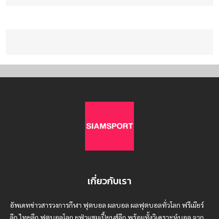
เกี่ยวกับเรา
อัพเดทข่าวสารวงการกีฬา ฟุตบอล ผลบอล ผลฟุตบอลทั่วโลก ฟรีเมียร์
ลีก ไทยลีก ฟุตบอลโลก ยูฟ่าแซมเปี้ยนส์ลีก พร้อมทั้งวิเคราะห์บอล จาก