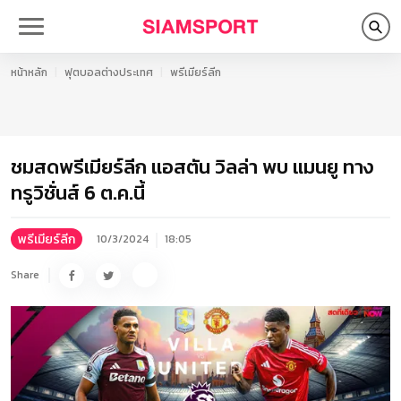
หน้าหลัก
ฟุตบอลต่างประเทศ
พรีเมียร์ลีก
ชมสดพรีเมียร์ลีก แอสตัน วิลล่า พบ แมนยู ทาง
ทรูวิชั่นส์ 6 ต.ค.นี้
พรีเมียร์ลีก
10/3/2024
18:05
Share