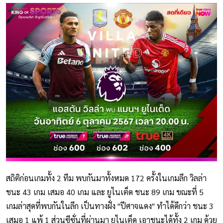
สถิติก่อนเกมทั้ง 2 ทีม พบกันมาทั้งหมด 172 ครั้งในเกมลีก วิลล่า
ชนะ 43 เกม เสมอ 40 เกม และ ยูไนเต็ด ชนะ 89 เกม ขณะที่ 5
เกมล่าสุดที่พบกันในลีก เป็นทางฝั่ง "ปีศาจแดง" ทำได้ดีกว่า ชนะ 3
เสมอ 1 แพ้ 1 ส่วนซีซั่นที่ผ่านมา ยูไนเต็ด เอาชนะได้ทั้ง 2 เกม ด้วย