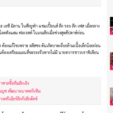
อซี มิลาน ในศึกยูฟ่า แชมเปี้ยนส์ ลีก รอบ ลีก เฟส เมื่อกลาง
อตติงแฮม ฟอเรสต์ ในเกมลีกเมื่อช่วงสุดสัปดาห์ก่อน
 ต้องแก้ไขเพราะ อลีสซง ดันเกิดบาดเจ็บกล้ามเนื้อเล็กน้อยก่อน
ป็นต้องเตรียมแผนที่จะรองรับหากไม่มี นายทวารชาวบราซิเลียน
าศาลซื้อทีมลีกเอิง
นูนเญซ พัฒนาอนาคตกับทีม
พรีเมียร์ลีกกับลีกดัตช์