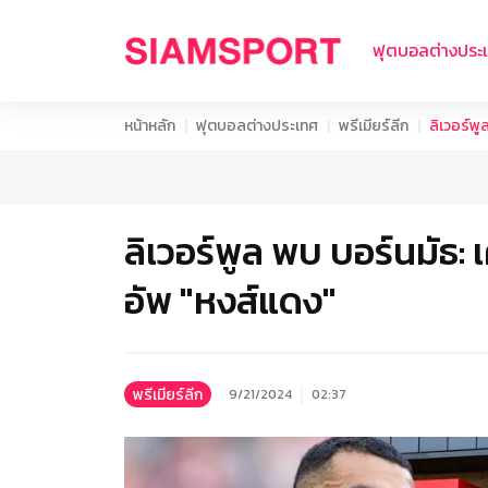
ฟุตบอลต่างประ
หน้าหลัก
ฟุตบอลต่างประเทศ
พรีเมียร์ลีก
ลิเวอร์พู
ลิเวอร์พูล พบ บอร์นมัธ: 
อัพ "หงส์แดง"
พรีเมียร์ลีก
9/21/2024
02:37