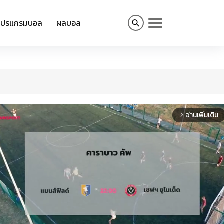
โปรแกรมบอล
ผลบอล
อ่านเพิ่มเติม
arrow_forward_ios