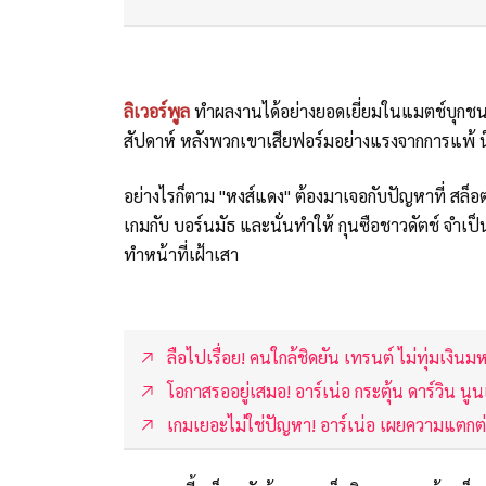
ลิเวอร์พูล
ทำผลงานได้อย่างยอดเยี่ยมในแมตช์บุกชนะ เ
สัปดาห์ หลังพวกเขาเสียฟอร์มอย่างแรงจากการแพ้ น็
อย่างไรก็ตาม "หงส์แดง" ต้องมาเจอกับปัญหาที่ สล็อต
เกมกับ บอร์นมัธ และนั่นทำให้ กุนซือชาวดัตช์ จำเ
ทำหน้าที่เฝ้าเสา
ลือไปเรื่อย! คนใกล้ชิดยัน เทรนต์ ไม่ทุ่มเงินมห
โอกาสรออยู่เสมอ! อาร์เน่อ กระตุ้น ดาร์วิน 
เกมเยอะไม่ใช่ปัญหา! อาร์เน่อ เผยความแตกต่าง