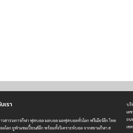
กับเรา
บริ
เลข
ถนน
่าวสารวงการกีฬา ฟุตบอล ผลบอล ผลฟุตบอลทั่วโลก ฟรีเมียร์ลีก ไทย
เขต
อลโลก ยูฟ่าแซมเปี้ยนส์ลีก พร้อมทั้งวิเคราะห์บอล จากสยามกีฬา ส