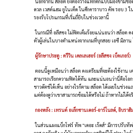
นอกจากนี้ สล็อต ยังต้องวางแท็กติกแบบมองข้ามช็อ
ดวล เวสต์แฮม ยูไนเต็ด ในศึกคาราบาว คัพ รอบ 3 ในอี
รองรับโปรแกรมที่เริ่มถี่ยิบในช่วงเวลานี้
ในกรณีที่ อลีสซง ไม่ฟิตเต็มร้อยแน่นอนว่า สล็อต คง
ตัวผู้เล่นในบางตำแหน่งจากเกมที่บุกสอย เอซี มิลาน
ผู้รักษาประตู : ควีวิน เคลเลเฮอร์ (อลีสซง เบ็คเกอร์)
ตอนนี้ดูเหมือนว่า สล็อต คงเตรียมที่จะต้องใช้งาน เค
สามารถเรียกความฟิตได้ทัน และแน่นอนว่านี่คือโอ
ชาวดัตช์ได้เห็น อย่างไรก็ตาม สล็อต ได้เผยในช่วงแ
แต่ต้องดูว่าเขาสามารถซ้อมได้หรือไม่ ถ้าหากไม่ได้จ
กองหลัง : เทรนต์ อเล็กซานเดอร์-อาร์โนลด์, อิบราฮิม่
ในส่วนแผงแบ็กโฟร์ ทัพ "เดอะ เร้ดส์" มีการปรับทัพใ