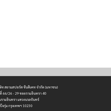
ษัท สยามสปอร์ต ซินติเคท จำกัด (มหาชน)
ที่ 66/26 - 29 ซอยรามอินทรา 40
รามอินทรา แขวงนวลจันทร์
บึงกุ่ม กรุงเทพฯ 10230