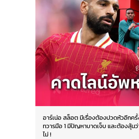
อาร์เน่อ สล็อต มีเรื่องต้องปวดหัวอีกคร
ทวารมือ 1 มีปัญหาบาดเจ็บ และต้องลุ้นว่าจ
ไม่ !