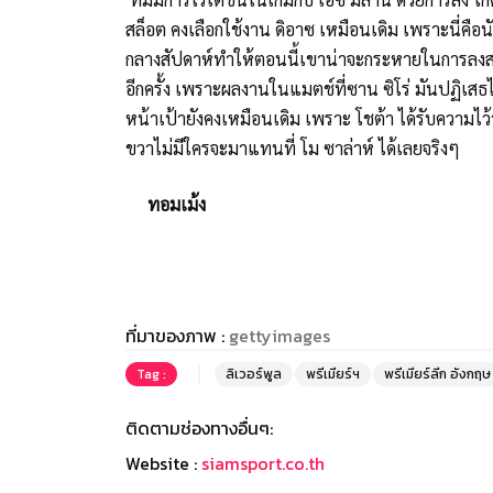
สล็อต คงเลือกใช้งาน ดิอาซ เหมือนเดิม เพราะนี่คือ
กลางสัปดาห์ทำให้ตอนนี้เขาน่าจะกระหายในการลงสนาม
อีกครั้ง เพราะผลงานในแมตช์ที่ซาน ซิโร่ มันปฏิเสธไม
หน้าเป้ายังคงเหมือนเดิม เพราะ โชต้า ได้รับความไว้
ขวาไม่มีใครจะมาแทนที่ โม ซาล่าห์ ได้เลยจริงๆ
ทอมเม้ง
ที่มาของภาพ :
gettyimages
Tag :
ลิเวอร์พูล
พรีเมียร์ฯ
พรีเมียร์ลีก อังกฤษ
ติดตามช่องทางอื่นๆ:
Website :
siamsport.co.th