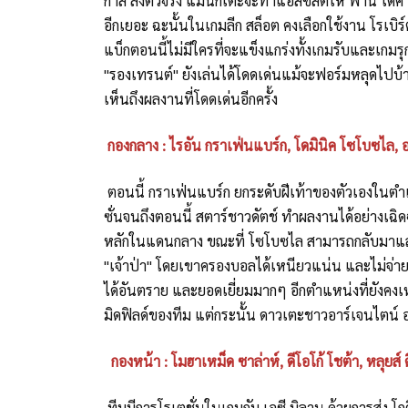
กาส ลงตัวจริง แม้นักเตะจะทำแอสซิสต์ให้ ฟาน ไดค
อีกเยอะ ฉะนั้นในเกมลีก สล็อต คงเลือกใช้งาน โรเบ
แบ็กตอนนี้ไม่มีใครที่จะแข็งแกร่งทั้งเกมรับและเกมร
"รองเทรนต์" ยังเล่นได้โดดเด่นแม้จะฟอร์มหลุดไปบ
เห็นถึงผลงานที่โดดเด่นอีกครั้ง
กองกลาง : ไรอัน กราเฟ่นแบร์ก, โดมินิค โซโบซไล, อเล
ตอนนี้ กราเฟ่นแบร์ก ยกระดับฝีเท้าของตัวเองในตำแ
ซั่นจนถึงตอนนี้ สตาร์ชาวดัตช์ ทำผลงานได้อย่างเฉิดฉา
หลักในแดนกลาง ขณะที่ โซโบซไล สามารถกลับมาแส
"เจ้าป่า" โดยเขาครองบอลได้เหนียวแน่น และไม่จ่าย
ได้อันตราย และยอดเยี่ยมมากๆ อีกตำแหน่งที่ยังคงเห
มิดฟิลด์ของทีม แต่กระนั้น ดาวเตะชาวอาร์เจนไตน์ อา
กองหน้า : โมฮาเหม็ด ซาล่าห์, ดีโอโก้ โชต้า, หลุยส์ ด
ทีมมีการโรเตชั่นในเกมกับ เอซี มิลาน ด้วยการส่ง โกดี