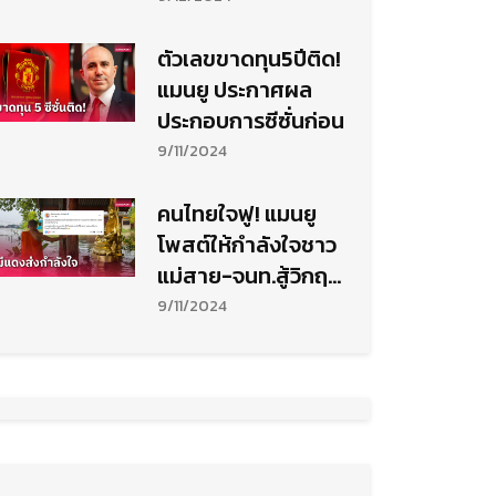
ตัวเลขขาดทุน5ปีติด!
แมนยู ประกาศผล
ประกอบการซีซั่นก่อน
9/11/2024
คนไทยใจฟู! แมนยู
โพสต์ให้กำลังใจชาว
แม่สาย-จนท.สู้วิกฤต
น้ำท่วม
9/11/2024