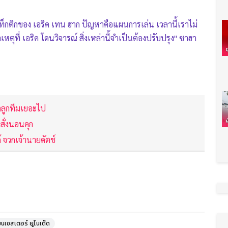
แท็กติกของ เอริค เทน ฮาก ปัญหาคือแผนการเล่น เวลานี้เราไม่
ุที่ เอริค โดนวิจารณ์ สิ่งเหล่านี้จำเป็นต้องปรับปรุง" ซาฮา
ตลูกทีมเยอะไป
สั่งนอนคุก
้ จวกเจ้านายดัตช์
นเชสเตอร์ ยูไนเต็ด