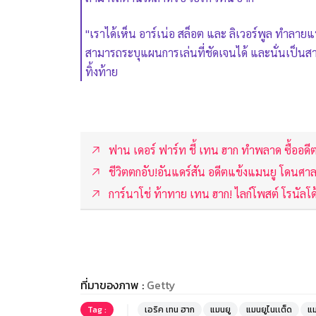
"เราได้เห็น อาร์เน่อ สล็อต และ ลิเวอร์พูล ทำลาย
สามารถระบุแผนการเล่นที่ชัดเจนได้ และนั่นเป็นสาเหต
ทิ้งท้าย
ฟาน เดอร์ ฟาร์ท ชี้ เทน ฮาก ทำพลาด ซื้ออดี
ชีวิตตกอับ!อันแดร์สัน อดีตแข้งแมนยู โดนศาล
การ์นาโช่ ท้าทาย เทน ฮาก! ไลก์โพสต์ โรนัลโด
ที่มาของภาพ :
Getty
Tag :
เอริค เทน ฮาก
แมนยู
แมนยูไนเเต็ด
แม