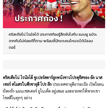
คริสเตียโน่ โรนัลโด้ ประกาศก้องรู้สึกยังไงกับ แมนยู แม้จะ
จากกันไม่ค่อยดีก็ตาม พร้อมชี้นักเตะคนไหนจะได้บัลลง
ดอร์
คริสเตียโน่ โรนัลโด้ ซูเปอร์สตาร์ลูกหนังชาวโปรตุกีสของ อัล นาส
เซอร์ สโมสรในศึกซาอุดี โปร ลีก
ประเทศซาอุดีอาระเบีย เปิดใจตน
ยังคงรัก แมนเชสเตอร์ ยูไนเต็ด อยู่เสมอ และอวยพรให้พวกเขา
โชคดีในทุกๆ อย่าง