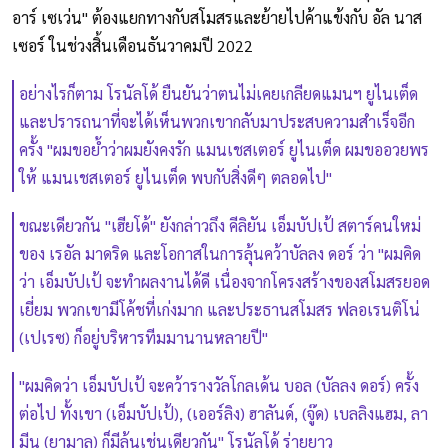
อาร์ เซเว่น" ต้องแยกทางกับสโมสรและย้ายไปค้าแข้งกับ อัล นาส
เซอร์ ในช่วงสิ้นเดือนธันวาคมปี 2022
อย่างไรก็ตาม โรนัลโด้ ยืนยันว่าตนไม่เคยเกลียดแมนฯ ยูไนเต็ด
และปรารถนาที่จะได้เห็นพวกเขากลับมาประสบความสำเร็จอีก
ครั้ง "ผมขอย้ำว่าผมยังคงรัก แมนเชสเตอร์ ยูไนเต็ด ผมขออวยพร
ให้ แมนเชสเตอร์ ยูไนเต็ด พบกับสิ่งดีๆ ตลอดไป"
ขณะเดียวกัน "เฮียโด้" ยังกล่าวถึง คีลิยัน เอ็มบัปเป้ สตาร์คนใหม่
ของ เรอัล มาดริด และโอกาสในการลุ้นคว้าบัลลง ดอร์ ว่า "ผมคิด
ว่า เอ็มบัปเป้ จะทำผลงานได้ดี เนื่องจากโครงสร้างของสโมสรยอด
เยี่ยม พวกเขามีโค้ชที่เก่งมาก และประธานสโมสร ฟลอเรนติโน่
(เปเรซ) ก็อยู่บริหารทีมมานานหลายปี"
"ผมคิดว่า เอ็มบัปเป้ จะคว้ารางวัลโกลเด้น บอล (บัลลง ดอร์) ครั้ง
ต่อไป ทั้งเขา (เอ็มบัปเป้), (เออร์ลิง) ฮาลันด์, (จู๊ด) เบลลิงแฮม, ลา
มีน (ยามาล) ก็มีลุ้นเช่นเดียวกัน" โรนัลโด้ ร่ายยาว