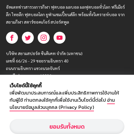
อัพเดทข่าวสารวงการกีฬา ฟุตบอล ผลบอล ผลฟุตบอลทั่วโลก ฟรีเมียร์
ลีก ไทยลีก ฟุตบอลโลก ยูฟ่าแซมเปี้ยนส์ลีก พร้อมทั้งวิเคราะห์บอล จาก
สยามกีฬา สตาร์ชอคเก้อร์ สปอร์ตพูล
บริษัท สยามสปอร์ต ซินติเคท จำกัด (มหาชน)
เลขที่ 66/26 - 29 ซอยรามอินทรา 40
ถนนรามอินทรา แขวงนวลจันทร์
เขตบึงกุ่ม กรุงเทพฯ 10230
เว็บไซต์นี้ใช้คุกกี้
โทร : 02-5088-000
เพื่อพัฒนาประสบการณ์และเพิ่มประสิทธิภาพการใช้งานให้
อีเมล์ :
webmaster@siamsport.co.th
กับผู้ใช้ ท่านตกลงใช้คุกกี้เพื่อใช้งานเว็บไซต์นี้ต่อไป
อ่าน
เว็บไซต์ : www.siamsport.co.th
นโยบายข้อมูลส่วนบุคคล (Privacy Policy)
ยอมรับทั้งหมด
© SIAMSPORT
Privacy