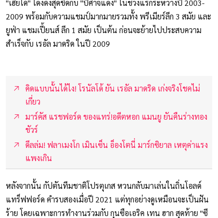
"เฮียโด้" โด่งดังสุดขีดกับ "ปีศาจแดง" ในช่วงแรกระหว่างปี 2003-
2009 พร้อมกับความแชมป์มากมายรวมทั้ง พรีเมียร์ลีก 3 สมัย และ
ยูฟ่า แชมเปี้ยนส์ ลีก 1 สมัย เป็นต้น ก่อนจะย้ายไปประสบความ
สำเร็จกับ เรอัล มาดริด ในปี 2009
คิดแบบนั้นได้ไง! โรนัลโด้ ยัน เรอัล มาดริด เก่งจริงโชคไม่
เกี่ยว
มาร์คัส แรชฟอร์ด ของแทร่!อดีตหอก แมนยู ยันคืนร่างทอง
ชัวร์
ดีลล่ม! ฟลาเมงโก เมินเซ็น อ็องโตนี่ มาร์กซิยาล เหตุค่าแรง
แพงเกิน
หลังจากนั้น กัปตันทีมชาติโปรตุเกส หวนกลับมาเล่นในถิ่นโอลด์
แทร็ฟฟอร์ด คำรบสองเมื่อปี 2021 แต่ทุกอย่างดูเหมือนจะเป็นฝัน
ร้าย โดยเฉพาะการทำงานร่วมกับ กุนซือเอริค เทน ฮาก สุดท้าย "ซี