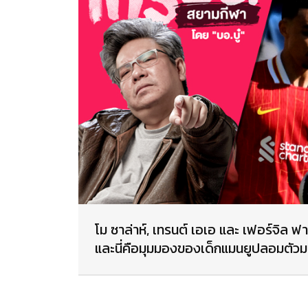
โม ซาล่าห์, เทรนต์ เอเอ และ เฟอร์จิล 
และนี่คือมุมมองของเด็กแมนยูปลอมตัว