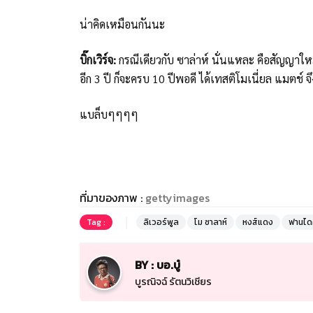
น่าคิดเหมือนกันนะ
บิ๊กเวิร์จ:
กรณีเดียวกับ ซาล่าห์ นั่นแหละ คือสัญญาใหม
อีก 3 ปี ก็จะครบ 10 ปีพอดี ได้เทสติโมเนี่ยล แมตช์
แบล็บๆๆๆๆ
ที่มาของภาพ :
gettyimages
Tag :
ลิเวอร์พูล
โม ซาลาห์
หงส์แดง
ฟานได
BY : บอ.บู๋
บูรณิจฉ์ รัตนวิเชียร