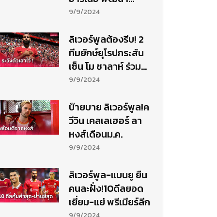
ฟอร์ม 4 แข้งเด็ด
9/9/2024
ลิเวอร์พูลต้องรีบ! 2
ทีมยักษ์ยุโรปกระสัน
เซ็น โม ซาลาห์ ร่วม
ทัพ
9/9/2024
บ๊ายบาย ลิเวอร์พูล!ค
วีวิน เคลเลเฮอร์ ลา
หงส์เดือนม.ค.
9/9/2024
ลิเวอร์พูล-แมนยู ยืน
คนละฝั่ง!10ดีลยอด
เยี่ยม-แย่ พรีเมียร์ลีก
9/9/2024