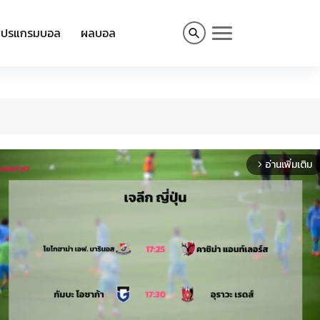
โปรแกรมบอล
ผลบอล
อ่านเพิ่มเติม
arrow_forward_ios