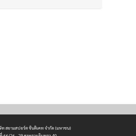
ษัท สยามสปอร์ต ซินติเคท จำกัด (มหาชน)
ที่ 66/26 - 29 ซอยรามอินทรา 40